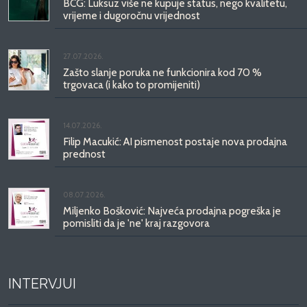
BCG: Luksuz više ne kupuje status, nego kvalitetu,
vrijeme i dugoročnu vrijednost
27.07.2026.
Zašto slanje poruka ne funkcionira kod 70 %
trgovaca (i kako to promijeniti)
14.07.2026.
Filip Macukić: AI pismenost postaje nova prodajna
prednost
08.07.2026.
Miljenko Bošković: Najveća prodajna pogreška je
pomisliti da je 'ne' kraj razgovora
INTERVJUI