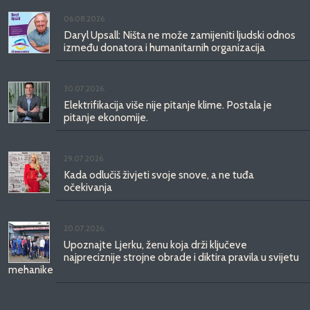
06.08.2026.
Daryl Upsall: Ništa ne može zamijeniti ljudski odnos
između donatora i humanitarnih organizacija
30.07.2026.
Elektrifikacija više nije pitanje klime. Postala je
pitanje ekonomije.
29.07.2026.
Kada odlučiš živjeti svoje snove, a ne tuđa
očekivanja
20.07.2026.
Upoznajte Ljerku, ženu koja drži ključeve
najpreciznije strojne obrade i diktira pravila u svijetu
mehanike