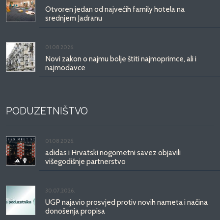
Otvoren jedan od najvećih family hotela na
srednjem Jadranu
01.08.2026.
Novi zakon o najmu bolje štiti najmoprimce, ali i
najmodavce
PODUZETNIŠTVO
01.08.2026.
adidas i Hrvatski nogometni savez objavili
višegodišnje partnerstvo
30.07.2026.
UGP najavio prosvjed protiv novih nameta i načina
donošenja propisa