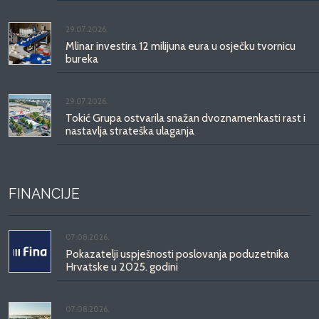
29.07.2026.
Mlinar investira 12 milijuna eura u osječku tvornicu
bureka
29.07.2026.
Tokić Grupa ostvarila snažan dvoznamenkasti rast i
nastavlja strateška ulaganja
FINANCIJE
07.08.2026.
Pokazatelji uspješnosti poslovanja poduzetnika
Hrvatske u 2025. godini
07.08.2026.