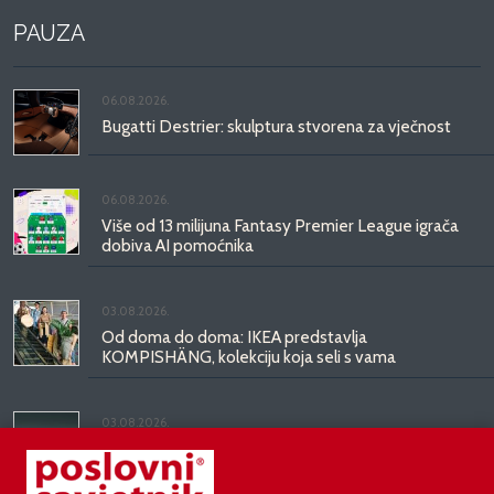
PAUZA
06.08.2026.
Bugatti Destrier: skulptura stvorena za vječnost
06.08.2026.
Više od 13 milijuna Fantasy Premier League igrača
dobiva AI pomoćnika
03.08.2026.
Od doma do doma: IKEA predstavlja
KOMPISHÄNG, kolekciju koja seli s vama
03.08.2026.
Kineski BYD predstavio luksuznu limuzinu veću od
Mercedesove S-klase, obećava domet do 1.000
kilometara