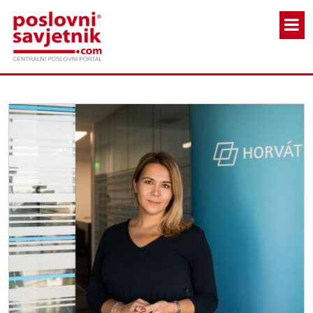
Skoči na glavni sadržaj