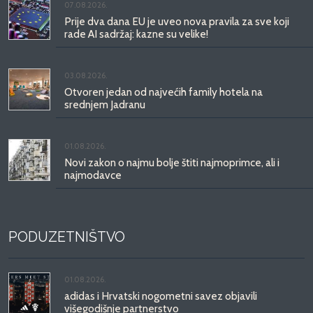
07.08.2026.
Prije dva dana EU je uveo nova pravila za sve koji
rade AI sadržaj: kazne su velike!
03.08.2026.
Otvoren jedan od najvećih family hotela na
srednjem Jadranu
01.08.2026.
Novi zakon o najmu bolje štiti najmoprimce, ali i
najmodavce
PODUZETNIŠTVO
01.08.2026.
adidas i Hrvatski nogometni savez objavili
višegodišnje partnerstvo