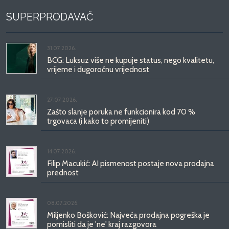
SUPERPRODAVAČ
31.07.2026.
BCG: Luksuz više ne kupuje status, nego kvalitetu,
vrijeme i dugoročnu vrijednost
27.07.2026.
Zašto slanje poruka ne funkcionira kod 70 %
trgovaca (i kako to promijeniti)
14.07.2026.
Filip Macukić: AI pismenost postaje nova prodajna
prednost
08.07.2026.
Miljenko Bošković: Najveća prodajna pogreška je
pomisliti da je 'ne' kraj razgovora