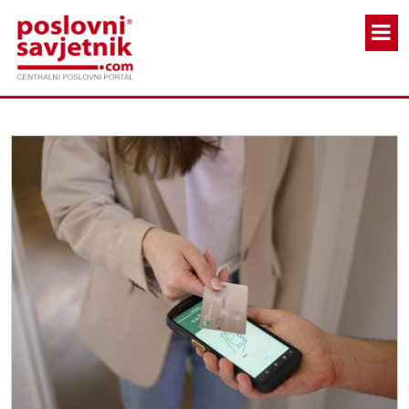
Skoči na glavni sadržaj