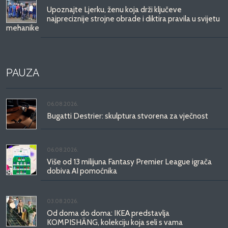
Upoznajte Ljerku, ženu koja drži ključeve
najpreciznije strojne obrade i diktira pravila u svijetu
mehanike
PAUZA
06.08.2026.
Bugatti Destrier: skulptura stvorena za vječnost
06.08.2026.
Više od 13 milijuna Fantasy Premier League igrača
dobiva AI pomoćnika
03.08.2026.
Od doma do doma: IKEA predstavlja
KOMPISHÄNG, kolekciju koja seli s vama