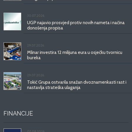
30.07.2026.
UGP najavio prosvjed protiv novih nameta i načina
donošenja propisa
29.07.2026.
Mlinar investira 12 milijuna eura u osječku tvornicu
bureka
29.07.2026.
Tokić Grupa ostvarila snažan dvoznamenkasti rast i
nastavlja strateška ulaganja
FINANCIJE
07.08.2026.