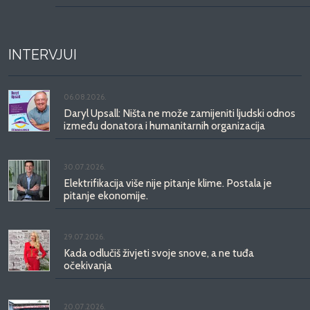
INTERVJUI
06.08.2026.
Daryl Upsall: Ništa ne može zamijeniti ljudski odnos
između donatora i humanitarnih organizacija
30.07.2026.
Elektrifikacija više nije pitanje klime. Postala je
pitanje ekonomije.
29.07.2026.
Kada odlučiš živjeti svoje snove, a ne tuđa
očekivanja
20.07.2026.