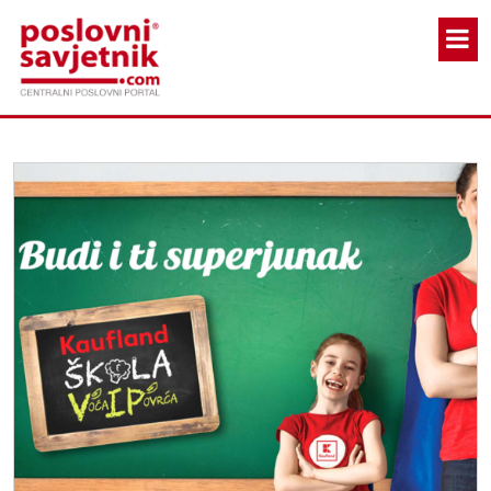
Skoči na glavni sadržaj