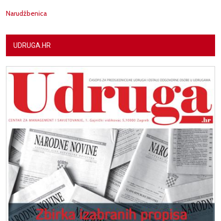
Narudžbenica
UDRUGA.HR