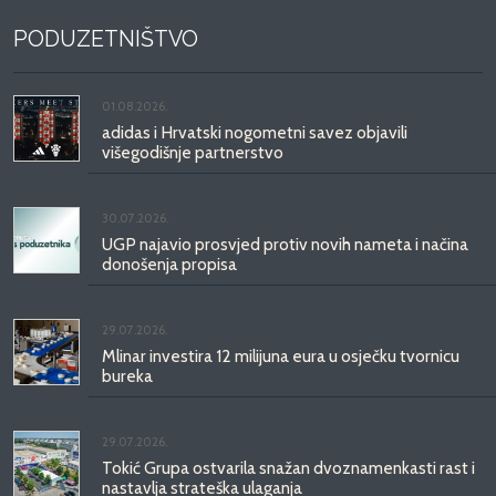
PODUZETNIŠTVO
01.08.2026.
adidas i Hrvatski nogometni savez objavili
višegodišnje partnerstvo
30.07.2026.
UGP najavio prosvjed protiv novih nameta i načina
donošenja propisa
29.07.2026.
Mlinar investira 12 milijuna eura u osječku tvornicu
bureka
29.07.2026.
Tokić Grupa ostvarila snažan dvoznamenkasti rast i
nastavlja strateška ulaganja