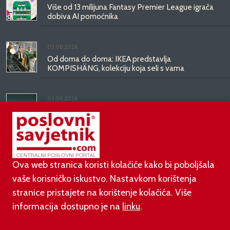
Više od 13 milijuna Fantasy Premier League igrača
dobiva AI pomoćnika
03.08.2026.
Od doma do doma: IKEA predstavlja
KOMPISHÄNG, kolekciju koja seli s vama
03.08.2026.
Kineski BYD predstavio luksuznu limuzinu veću od
Mercedesove S-klase, obećava domet do 1.000
kilometara
Ova web stranica koristi kolačiće kako bi poboljšala
vaše korisničko iskustvo. Nastavkom korištenja
stranice pristajete na korištenje kolačića. Više
informacija dostupno je na
linku
.
©
poslovni-savjetnik.com član je