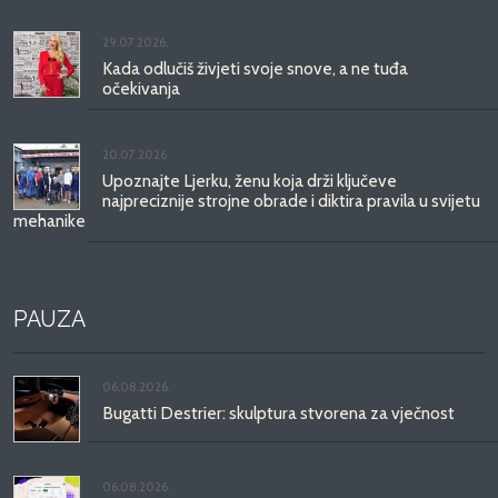
29.07.2026.
Kada odlučiš živjeti svoje snove, a ne tuđa
očekivanja
20.07.2026.
Upoznajte Ljerku, ženu koja drži ključeve
najpreciznije strojne obrade i diktira pravila u svijetu
mehanike
PAUZA
06.08.2026.
Bugatti Destrier: skulptura stvorena za vječnost
06.08.2026.