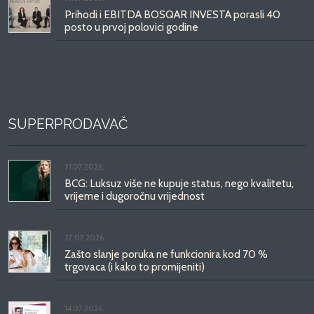
Prihodi i EBITDA BOSQAR INVESTA porasli 40
posto u prvoj polovici godine
SUPERPRODAVAČ
31.07.2026.
BCG: Luksuz više ne kupuje status, nego kvalitetu,
vrijeme i dugoročnu vrijednost
27.07.2026.
Zašto slanje poruka ne funkcionira kod 70 %
trgovaca (i kako to promijeniti)
14.07.2026.