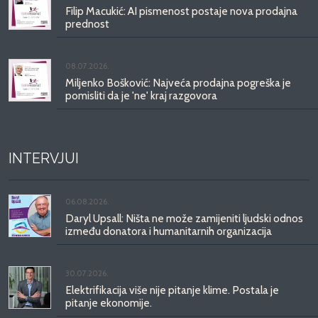
Filip Macukić: AI pismenost postaje nova prodajna
prednost
08.07.2026.
Miljenko Bošković: Najveća prodajna pogreška je
pomisliti da je 'ne' kraj razgovora
INTERVJUI
06.08.2026.
Daryl Upsall: Ništa ne može zamijeniti ljudski odnos
između donatora i humanitarnih organizacija
30.07.2026.
Elektrifikacija više nije pitanje klime. Postala je
pitanje ekonomije.