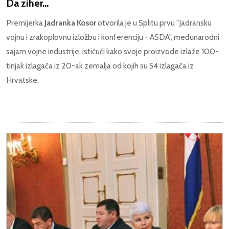
Da ziher...
Premijerka
Jadranka Kosor
otvorila je u Splitu prvu "Jadransku
vojnu i zrakoplovnu izložbu i konferenciju - ASDA", međunarodni
sajam vojne industrije, ističući kako svoje proizvode izlaže 100-
tinjak izlagača iz 20-ak zemalja od kojih su 54 izlagača iz
Hrvatske.