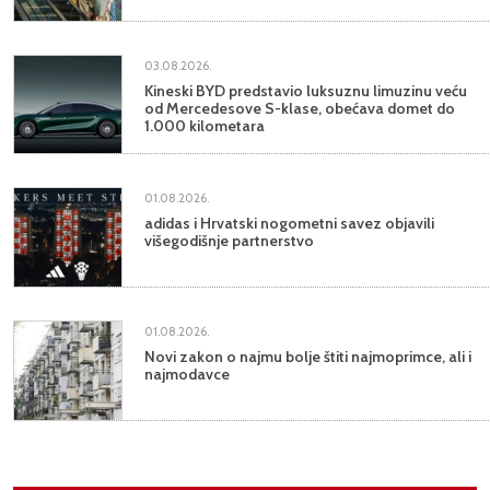
03.08.2026.
Kineski BYD predstavio luksuznu limuzinu veću
od Mercedesove S-klase, obećava domet do
1.000 kilometara
01.08.2026.
adidas i Hrvatski nogometni savez objavili
višegodišnje partnerstvo
01.08.2026.
Novi zakon o najmu bolje štiti najmoprimce, ali i
najmodavce