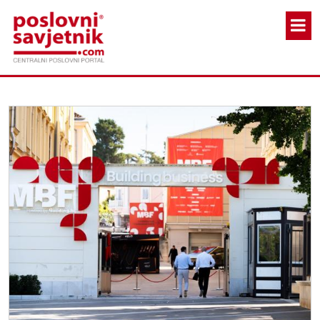
Skoči na glavni sadržaj