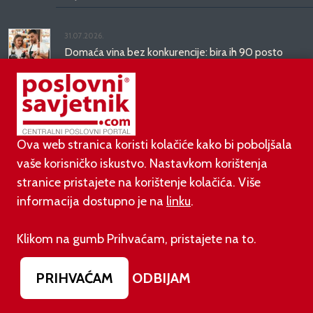
31.07.2026.
Domaća vina bez konkurencije: bira ih 90 posto
hrvatskih potrošača
31.07.2026.
Ovako će izgledati novo ruho zgrade koja je
godinama ruglo zapadnog Zagreba
Ova web stranica koristi kolačiće kako bi poboljšala
vaše korisničko iskustvo. Nastavkom korištenja
stranice pristajete na korištenje kolačića. Više
PODUZETNIŠTVO
informacija dostupno je na
linku
.
Klikom na gumb Prihvaćam, pristajete na to.
01.08.2026.
adidas i Hrvatski nogometni savez objavili
višegodišnje partnerstvo
PRIHVAĆAM
ODBIJAM
30.07.2026.