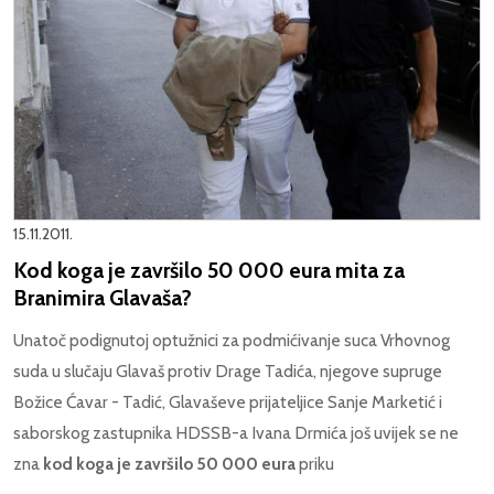
15.11.2011.
Kod koga je završilo 50 000 eura mita za
Branimira Glavaša?
Unatoč podignutoj optužnici za podmićivanje suca Vrhovnog
suda u slučaju Glavaš protiv Drage Tadića, njegove supruge
Božice Ćavar - Tadić, Glavaševe prijateljice Sanje Marketić i
saborskog zastupnika HDSSB-a Ivana Drmića još uvijek se ne
zna
kod koga je završilo 50 000 eura
priku