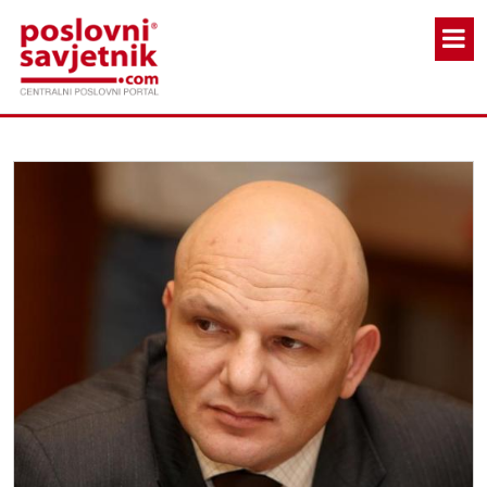
Skoči na glavni sadržaj