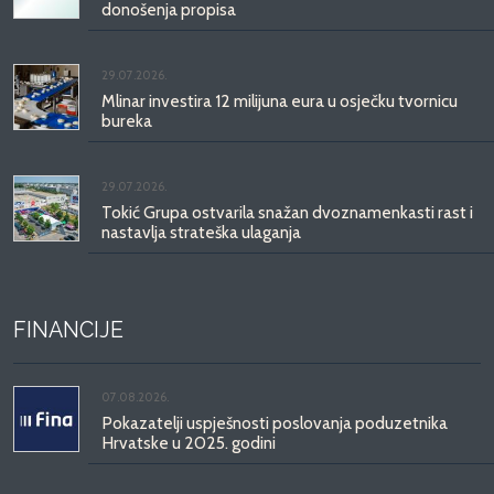
donošenja propisa
29.07.2026.
Mlinar investira 12 milijuna eura u osječku tvornicu
bureka
29.07.2026.
Tokić Grupa ostvarila snažan dvoznamenkasti rast i
nastavlja strateška ulaganja
FINANCIJE
07.08.2026.
Pokazatelji uspješnosti poslovanja poduzetnika
Hrvatske u 2025. godini