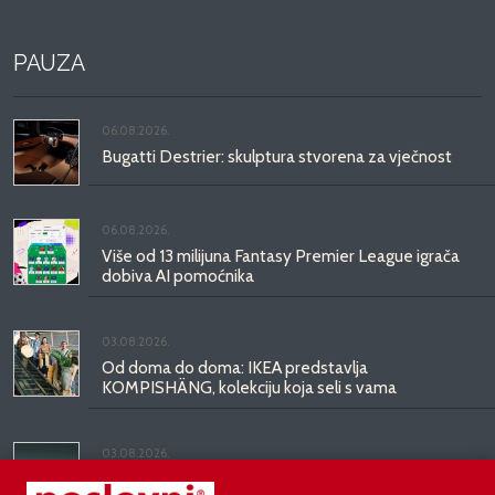
PAUZA
06.08.2026.
Bugatti Destrier: skulptura stvorena za vječnost
06.08.2026.
Više od 13 milijuna Fantasy Premier League igrača
dobiva AI pomoćnika
03.08.2026.
Od doma do doma: IKEA predstavlja
KOMPISHÄNG, kolekciju koja seli s vama
03.08.2026.
Kineski BYD predstavio luksuznu limuzinu veću od