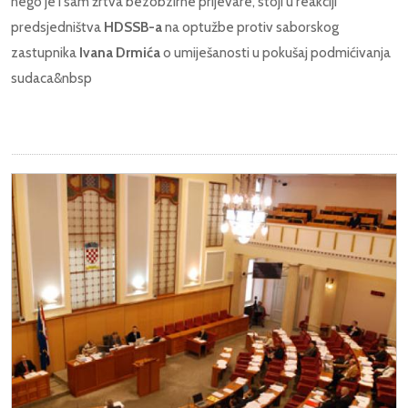
nego je i sam žrtva bezobzirne prijevare, stoji u reakciji
predsjedništva
HDSSB-a
na optužbe protiv saborskog
zastupnika
Ivana Drmića
o umiješanosti u pokušaj podmićivanja
sudaca&nbsp