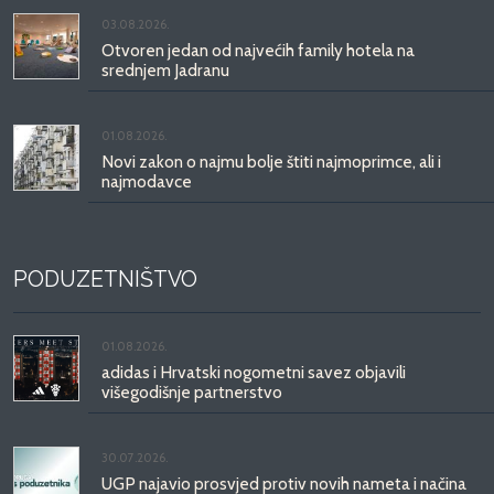
03.08.2026.
Otvoren jedan od najvećih family hotela na
srednjem Jadranu
01.08.2026.
Novi zakon o najmu bolje štiti najmoprimce, ali i
najmodavce
PODUZETNIŠTVO
01.08.2026.
adidas i Hrvatski nogometni savez objavili
višegodišnje partnerstvo
30.07.2026.
UGP najavio prosvjed protiv novih nameta i načina