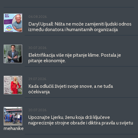
06.08.2026.
Daryl Upsall: Ništa ne može zamijeniti ljudski odnos
između donatora i humanitarnih organizacija
30.07.2026.
Elektrifikacija više nije pitanje klime. Postala je
pitanje ekonomije.
29.07.2026.
Kada odlučiš živjeti svoje snove, a ne tuđa
očekivanja
20.07.2026.
Upoznajte Ljerku, ženu koja drži ključeve
najpreciznije strojne obrade i diktira pravila u svijetu
mehanike