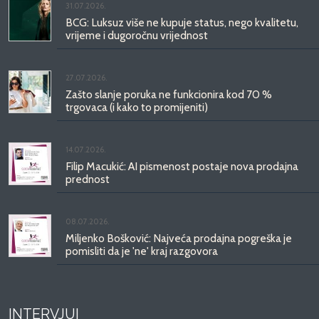
31.07.2026.
BCG: Luksuz više ne kupuje status, nego kvalitetu,
vrijeme i dugoročnu vrijednost
27.07.2026.
Zašto slanje poruka ne funkcionira kod 70 %
trgovaca (i kako to promijeniti)
14.07.2026.
Filip Macukić: AI pismenost postaje nova prodajna
prednost
08.07.2026.
Miljenko Bošković: Najveća prodajna pogreška je
pomisliti da je 'ne' kraj razgovora
INTERVJUI