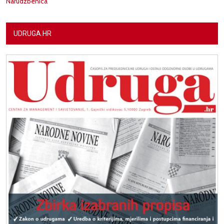
Narudžbenica
UDRUGA.HR