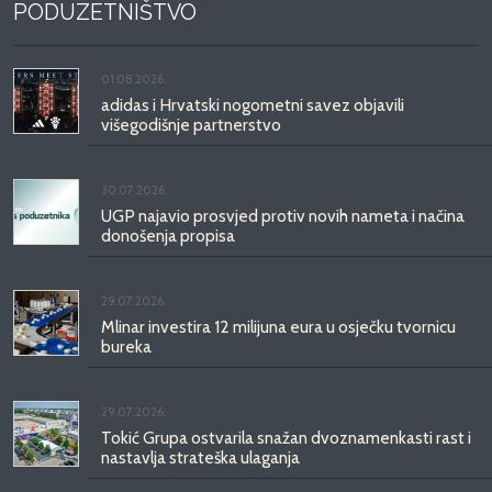
PODUZETNIŠTVO
01.08.2026.
adidas i Hrvatski nogometni savez objavili
višegodišnje partnerstvo
30.07.2026.
UGP najavio prosvjed protiv novih nameta i načina
donošenja propisa
29.07.2026.
Mlinar investira 12 milijuna eura u osječku tvornicu
bureka
29.07.2026.
Tokić Grupa ostvarila snažan dvoznamenkasti rast i
nastavlja strateška ulaganja