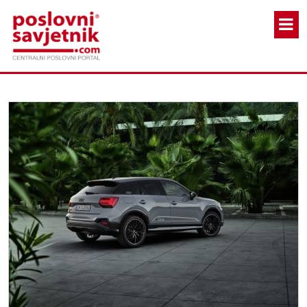
Skoči na glavni sadržaj