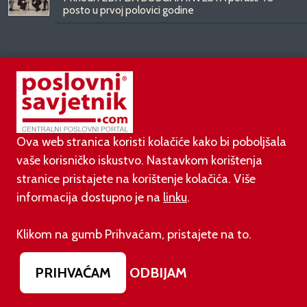
posto u prvoj polovici godine
SUPERPRODAVAČ
Ova web stranica koristi kolačiće kako bi poboljšala
31.07.2026.
vaše korisničko iskustvo. Nastavkom korištenja
BCG: Luksuz više ne kupuje status, nego kvalitetu,
vrijeme i dugoročnu vrijednost
stranice pristajete na korištenje kolačića. Više
informacija dostupno je na
linku
.
27.07.2026.
Zašto slanje poruka ne funkcionira kod 70 %
Klikom na gumb Prihvaćam, pristajete na to.
trgovaca (i kako to promijeniti)
PRIHVAĆAM
ODBIJAM
14.07.2026.
Filip Macukić: AI pismenost postaje nova prodajna