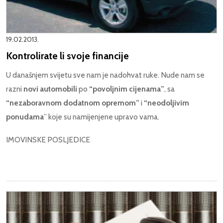
19.02.2013.
Kontrolirate li svoje financije
U današnjem svijetu sve nam je nadohvat ruke. Nude nam se
razni
novi automobili
po
“povoljnim cijenama”
, sa
“nezaboravnom dodatnom opremom”
i
“neodoljivim
ponudama
” koje su namijenjene upravo vama.
IMOVINSKE POSLJEDICE