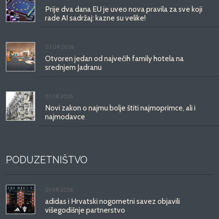
Prije dva dana EU je uveo nova pravila za sve koji
rade AI sadržaj: kazne su velike!
03.08.2026.
Otvoren jedan od najvećih family hotela na
srednjem Jadranu
01.08.2026.
Novi zakon o najmu bolje štiti najmoprimce, ali i
najmodavce
PODUZETNIŠTVO
01.08.2026.
adidas i Hrvatski nogometni savez objavili
višegodišnje partnerstvo