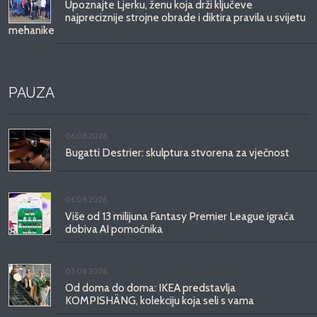
Upoznajte Ljerku, ženu koja drži ključeve
najpreciznije strojne obrade i diktira pravila u svijetu
mehanike
PAUZA
06.08.2026.
Bugatti Destrier: skulptura stvorena za vječnost
06.08.2026.
Više od 13 milijuna Fantasy Premier League igrača
dobiva AI pomoćnika
03.08.2026.
Od doma do doma: IKEA predstavlja
KOMPISHÄNG, kolekciju koja seli s vama