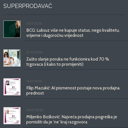
SUPERPRODAVAČ
31.07.2026.
BCG: Luksuz više ne kupuje status, nego kvalitetu,
vrijeme i dugoročnu vrijednost
27.07.2026.
Zašto slanje poruka ne funkcionira kod 70 %
trgovaca (i kako to promijeniti)
14.07.2026.
Filip Macukić: AI pismenost postaje nova prodajna
prednost
08.07.2026.
Miljenko Bošković: Najveća prodajna pogreška je
pomisliti da je 'ne' kraj razgovora