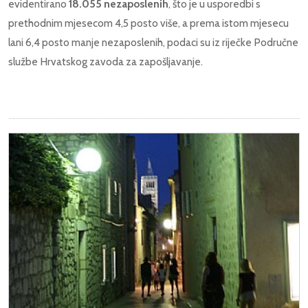
evidentirano
18.055 nezaposlenih
, što je u usporedbi s
prethodnim mjesecom 4,5 posto više, a prema istom mjesecu
lani 6,4 posto manje nezaposlenih, podaci su iz riječke Područne
službe Hrvatskog zavoda za zapošljavanje.