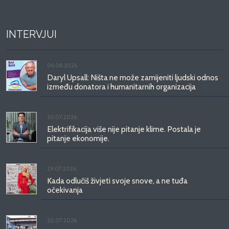
INTERVJUI
06.08.2026.
Daryl Upsall: Ništa ne može zamijeniti ljudski odnos
između donatora i humanitarnih organizacija
30.07.2026.
Elektrifikacija više nije pitanje klime. Postala je
pitanje ekonomije.
29.07.2026.
Kada odlučiš živjeti svoje snove, a ne tuđa
očekivanja
20.07.2026.