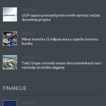
30.07.2026.
UGP najavio prosvjed protiv novih nameta i načina
donošenja propisa
29.07.2026.
Mlinar investira 12 milijuna eura u osječku tvornicu
bureka
29.07.2026.
Tokić Grupa ostvarila snažan dvoznamenkasti rast i
nastavlja strateška ulaganja
FINANCIJE
07.08.2026.