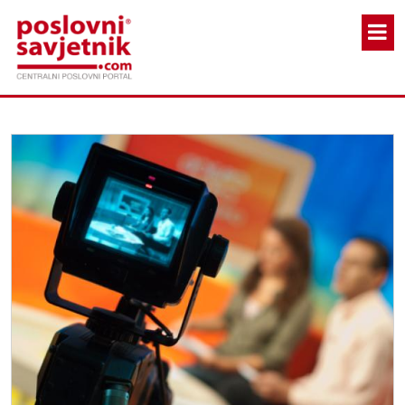
Skoči na glavni sadržaj