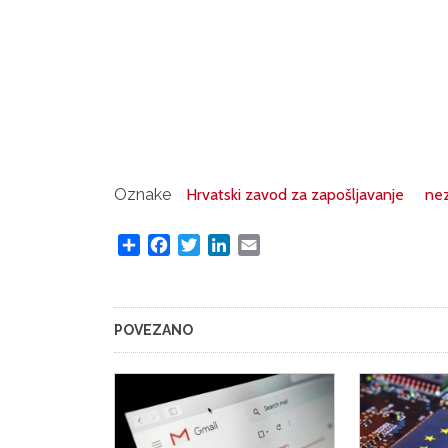
Oznake
Hrvatski zavod za zapošljavanje
ne
Share
Facebook
Twitter
LinkedIn
Email
POVEZANO