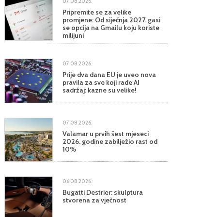
07.08.2026.
Pripremite se za velike
promjene: Od siječnja 2027. gasi
se opcija na Gmailu koju koriste
milijuni
07.08.2026.
Prije dva dana EU je uveo nova
pravila za sve koji rade AI
sadržaj: kazne su velike!
07.08.2026.
Valamar u prvih šest mjeseci
2026. godine zabilježio rast od
10%
06.08.2026.
Bugatti Destrier: skulptura
stvorena za vječnost