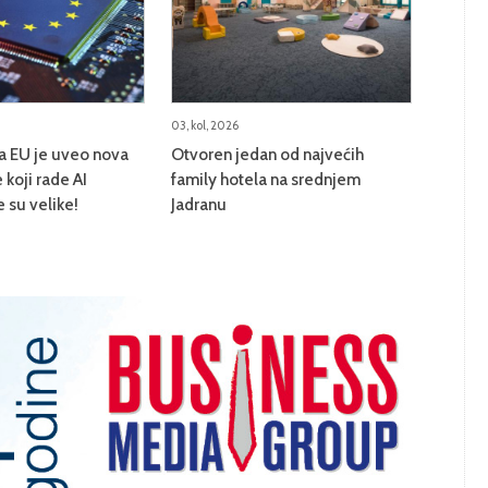
03, kol, 2026
na EU je uveo nova
Otvoren jedan od najvećih
 koji rade AI
family hotela na srednjem
e su velike!
Jadranu