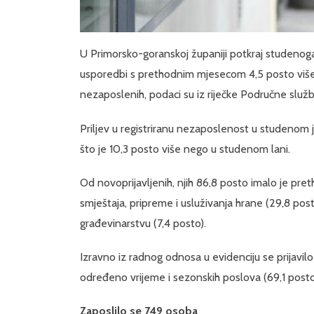
U Primorsko-goranskoj županiji potkraj studenoga
usporedbi s prethodnim mjesecom 4,5 posto više
nezaposlenih, podaci su iz riječke Područne služ
Priljev u registriranu nezaposlenost u studenom j
što je 10,3 posto više nego u studenom lani.
Od novoprijavljenih, njih 86,8 posto imalo je pre
smještaja, pripreme i usluživanja hrane (29,8 posto)
građevinarstvu (7,4 posto).
Izravno iz radnog odnosa u evidenciju se prijavil
određeno vrijeme i sezonskih poslova (69,1 posto
Zaposlilo se 749 osoba