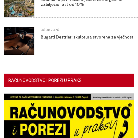
zabilježio rast od 10%
06.08.2026.
Bugatti Destrier: skulptura stvorena za vječnost
RAČUNOVODSTVO I POREZI U PRAKSI