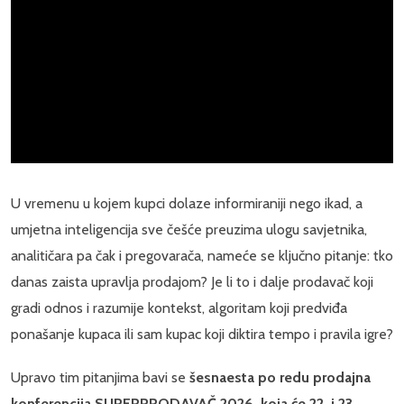
U vremenu u kojem kupci dolaze informiraniji nego ikad, a
umjetna inteligencija sve češće preuzima ulogu savjetnika,
analitičara pa čak i pregovarača, nameće se ključno pitanje: tko
danas zaista upravlja prodajom? Je li to i dalje prodavač koji
gradi odnos i razumije kontekst, algoritam koji predviđa
ponašanje kupaca ili sam kupac koji diktira tempo i pravila igre?
Upravo tim pitanjima bavi se
šesnaesta po redu prodajna
konferencija SUPERPRODAVAČ 2026, koja će 22. i 23.