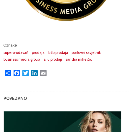
Oznake
superprodavač
prodaja
b2b prodaja
poslovni savjetnik
business media group
ai u prodaji
sandra mihelčić
Share
Facebook
Twitter
LinkedIn
Email
POVEZANO