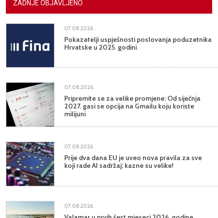
ZADNJE OBJAVLJENO
07.08.2026.
Pokazatelji uspješnosti poslovanja poduzetnika
Hrvatske u 2025. godini
07.08.2026.
Pripremite se za velike promjene: Od siječnja
2027. gasi se opcija na Gmailu koju koriste
milijuni
07.08.2026.
Prije dva dana EU je uveo nova pravila za sve
koji rade AI sadržaj: kazne su velike!
07.08.2026.
Valamar u prvih šest mjeseci 2026. godine