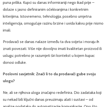
puna prilika. Kupci su danas informiraniji nego ikad prije –
dolaze s jasno definiranim očekivanjima i konkretnim
kriterijima. Istovremeno, tehnologija, posebno umjetna
inteligencija, omogućuje razinu brzine i uvida kakvu prije nismo
imali.
Prodavači se danas nalaze između ta dva svijeta i moraju ih
znati povezati. Više nije dovoljno imati kvalitetan proizvod ili
uslugu; potrebno je razumjeti širi kontekst u kojem kupac
donosi odluke.
Poslovni savjetnik: Znači li to da prodavači gube svoju
ulogu?
Ne, ali se njihova uloga značajno redefinira. Dio zadataka koji
su nekad bili ključni danas preuzimaju alati i sustavi – od
analize podataka do automatizacije komunikacije. Ono što