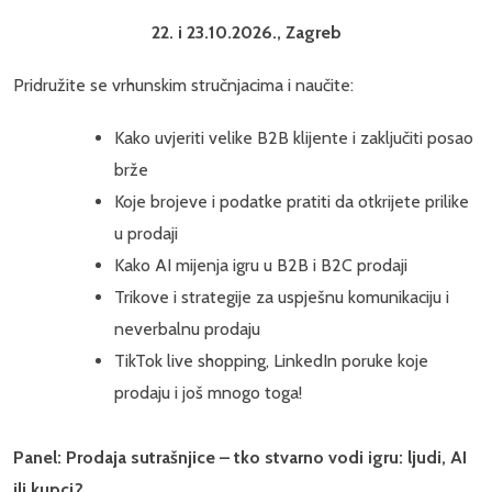
22. i 23.10.2026., Zagreb
Pridružite se vrhunskim stručnjacima i naučite:
Kako uvjeriti velike B2B klijente i zaključiti posao
brže
Koje brojeve i podatke pratiti da otkrijete prilike
u prodaji
Kako AI mijenja igru u B2B i B2C prodaji
Trikove i strategije za uspješnu komunikaciju i
neverbalnu prodaju
TikTok live shopping, LinkedIn poruke koje
prodaju i još mnogo toga!
Panel: Prodaja sutrašnjice – tko stvarno vodi igru: ljudi, AI
ili kupci?