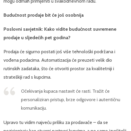
mogu odmah primijeniti u svakodnevnom radu.
Budućnost prodaje bit će još osobnija
Poslovni savjetnik: Kako vidite budućnost suvremene
prodaje u sljedećih pet godina?
Prodaja će sigurno postati još više tehnološki podržana i
vođena podacima. Automatizacija će preuzeti velik dio
rutinskih zadataka, što će otvoriti prostor za kvalitetniji i
strateškiji rad s kupcima.
Očekivanja kupaca nastavit će rasti. Tražit će
personaliziran pristup, brze odgovore i autentičnu
komunikaciju.
Upravo tu vidim najveću priliku za prodavače – da se
pozicioniraju kao stvarni partneri kupcima, a ne samo izvršitelji