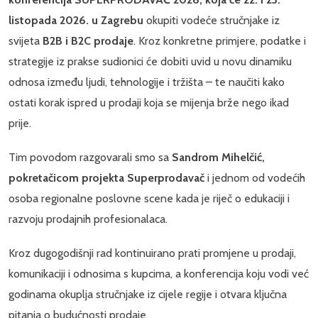
listopada 2026. u Zagrebu
okupiti vodeće stručnjake iz
svijeta
B2B i B2C prodaje
. Kroz konkretne primjere, podatke i
strategije iz prakse sudionici će dobiti uvid u novu dinamiku
odnosa između ljudi, tehnologije i tržišta – te naučiti kako
ostati korak ispred u prodaji koja se mijenja brže nego ikad
prije.
Tim povodom razgovarali smo sa
Sandrom Mihelčić,
pokretačicom projekta Superprodavač
i jednom od vodećih
osoba regionalne poslovne scene kada je riječ o edukaciji i
razvoju prodajnih profesionalaca.
Kroz dugogodišnji rad kontinuirano prati promjene u prodaji,
komunikaciji i odnosima s kupcima, a konferencija koju vodi već
godinama okuplja stručnjake iz cijele regije i otvara ključna
pitanja o budućnosti prodaje.