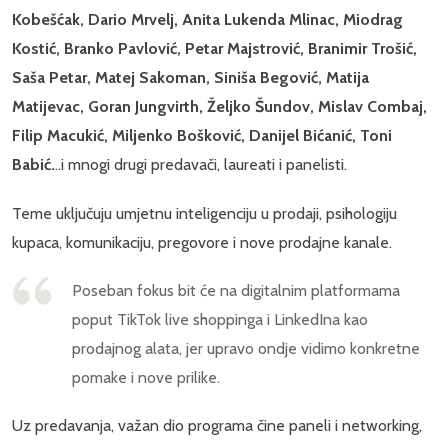
Kobešćak, Dario Mrvelj, Anita Lukenda Mlinac, Miodrag
Kostić, Branko Pavlović, Petar Majstrović, Branimir Trošić,
Saša Petar, Matej Sakoman, Siniša Begović, Matija
Matijevac, Goran Jungvirth, Željko Šundov, Mislav Combaj,
Filip Macukić, Miljenko Bošković, Danijel Bićanić, Toni
Babić.
..i mnogi drugi predavači, laureati i panelisti.
Teme uključuju umjetnu inteligenciju u prodaji, psihologiju
kupaca, komunikaciju, pregovore i nove prodajne kanale.
Poseban fokus bit će na digitalnim platformama
poput TikTok live shoppinga i LinkedIna kao
prodajnog alata, jer upravo ondje vidimo konkretne
pomake i nove prilike.
Uz predavanja, važan dio programa čine paneli i networking,