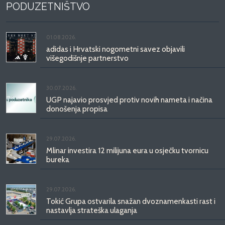
PODUZETNIŠTVO
01.08.2026.
adidas i Hrvatski nogometni savez objavili
višegodišnje partnerstvo
30.07.2026.
UGP najavio prosvjed protiv novih nameta i načina
donošenja propisa
29.07.2026.
Mlinar investira 12 milijuna eura u osječku tvornicu
bureka
29.07.2026.
Tokić Grupa ostvarila snažan dvoznamenkasti rast i
nastavlja strateška ulaganja