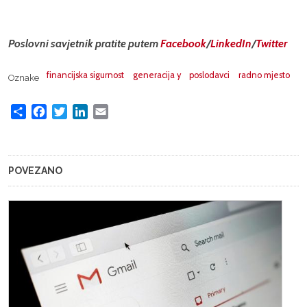
Poslovni savjetnik pratite putem
Facebook
/
LinkedIn
/
Twitter
financijska sigurnost
generacija y
poslodavci
radno mjesto
Oznake
Share
Facebook
Twitter
LinkedIn
Email
POVEZANO