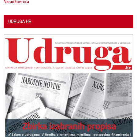
Narudžbenica
UDRUGA.HR