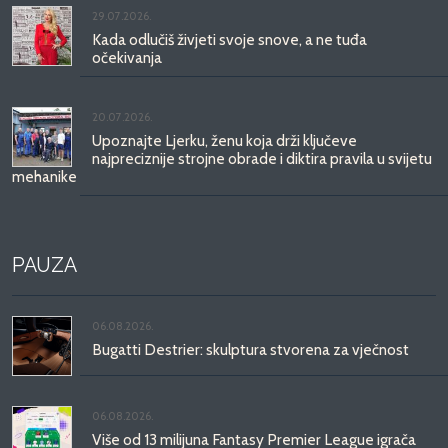
29.07.2026.
Kada odlučiš živjeti svoje snove, a ne tuđa
očekivanja
20.07.2026.
Upoznajte Ljerku, ženu koja drži ključeve
najpreciznije strojne obrade i diktira pravila u svijetu
mehanike
PAUZA
06.08.2026.
Bugatti Destrier: skulptura stvorena za vječnost
06.08.2026.
Više od 13 milijuna Fantasy Premier League igrača