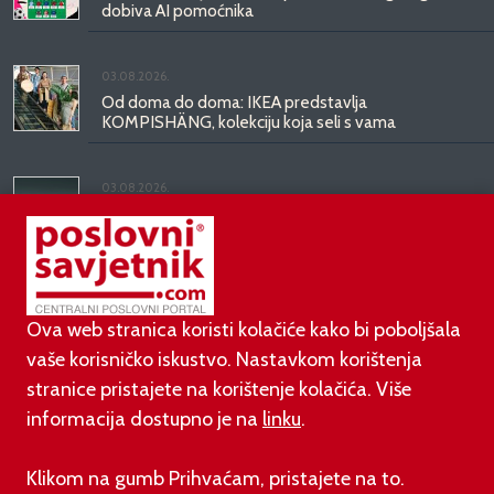
dobiva AI pomoćnika
03.08.2026.
Od doma do doma: IKEA predstavlja
KOMPISHÄNG, kolekciju koja seli s vama
03.08.2026.
Kineski BYD predstavio luksuznu limuzinu veću od
Mercedesove S-klase, obećava domet do 1.000
kilometara
Ova web stranica koristi kolačiće kako bi poboljšala
vaše korisničko iskustvo. Nastavkom korištenja
stranice pristajete na korištenje kolačića. Više
informacija dostupno je na
linku
.
©
poslovni-savjetnik.com član je
Klikom na gumb Prihvaćam, pristajete na to.