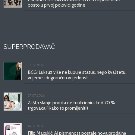
posto u prvoj polovici godine
SUPERPRODAVAČ
31.07.2026.
BCG: Luksuz više ne kupuje status, nego kvalitetu,
vrijeme i dugoročnu vrijednost
27.07.2026.
Zašto slanje poruka ne funkcionira kod 70 %
trgovaca (i kako to promijeniti)
14.07.2026.
Filip Macukić: AI pismenost postaje nova prodajna