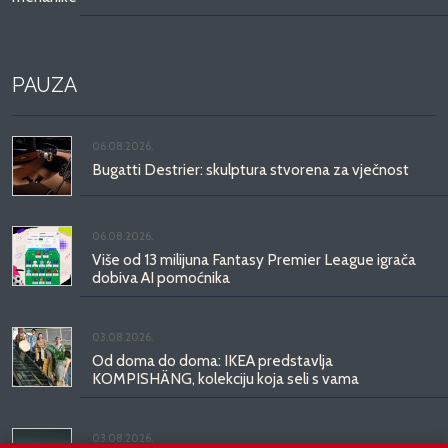
PAUZA
06.08.2026.
Bugatti Destrier: skulptura stvorena za vječnost
06.08.2026.
Više od 13 milijuna Fantasy Premier League igrača
dobiva AI pomoćnika
03.08.2026.
Od doma do doma: IKEA predstavlja
KOMPISHÄNG, kolekciju koja seli s vama
03.08.2026.