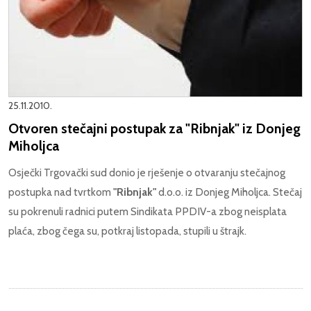
25.11.2010.
Otvoren stečajni postupak za "Ribnjak" iz Donjeg
Miholjca
Osječki Trgovački sud donio je rješenje o otvaranju stečajnog
postupka nad tvrtkom
"Ribnjak"
d.o.o. iz Donjeg Miholjca. Stečaj
su pokrenuli radnici putem Sindikata PPDIV-a zbog neisplata
plaća, zbog čega su, potkraj listopada, stupili u štrajk.