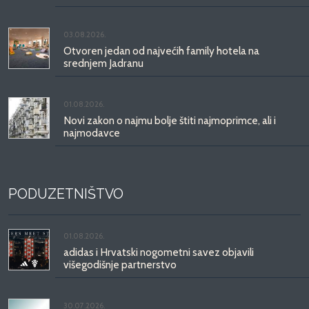
03.08.2026.
Otvoren jedan od najvećih family hotela na
srednjem Jadranu
01.08.2026.
Novi zakon o najmu bolje štiti najmoprimce, ali i
najmodavce
PODUZETNIŠTVO
01.08.2026.
adidas i Hrvatski nogometni savez objavili
višegodišnje partnerstvo
30.07.2026.