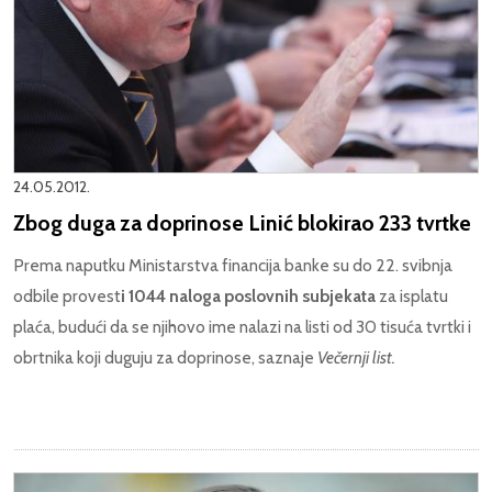
24.05.2012.
Zbog duga za doprinose Linić blokirao 233 tvrtke
Prema naputku Ministarstva financija banke su do 22. svibnja
odbile provest
i 1044 naloga poslovnih subjekata
za isplatu
plaća, budući da se njihovo ime nalazi na listi od 30 tisuća tvrtki i
obrtnika koji duguju za doprinose, saznaje
Večernji list.