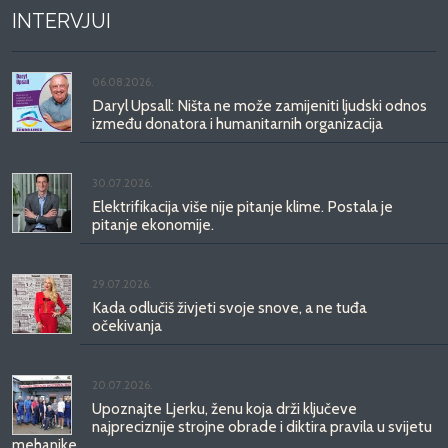
INTERVJUI
06.08.2026.
Daryl Upsall: Ništa ne može zamijeniti ljudski odnos
između donatora i humanitarnih organizacija
30.07.2026.
Elektrifikacija više nije pitanje klime. Postala je
pitanje ekonomije.
29.07.2026.
Kada odlučiš živjeti svoje snove, a ne tuđa
očekivanja
20.07.2026.
Upoznajte Ljerku, ženu koja drži ključeve
najpreciznije strojne obrade i diktira pravila u svijetu
mehanike