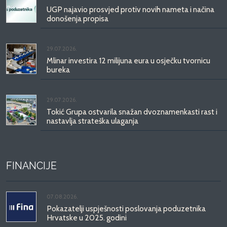
UGP najavio prosvjed protiv novih nameta i načina
donošenja propisa
29.07.2026.
Mlinar investira 12 milijuna eura u osječku tvornicu
bureka
29.07.2026.
Tokić Grupa ostvarila snažan dvoznamenkasti rast i
nastavlja strateška ulaganja
FINANCIJE
07.08.2026.
Pokazatelji uspješnosti poslovanja poduzetnika
Hrvatske u 2025. godini