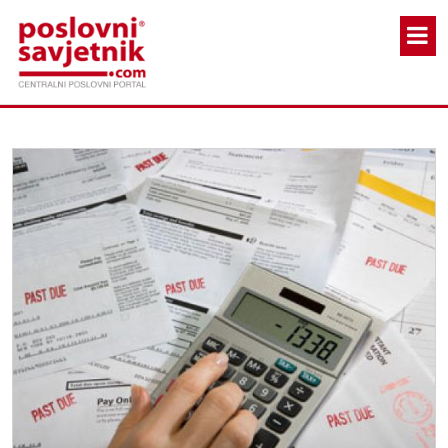
Skoči na glavni sadržaj