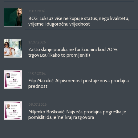
31.07.2026.
BCG: Luksuz više ne kupuje status, nego kvalitetu,
vrijeme i dugoročnu vrijednost
27.07.2026.
Zašto slanje poruka ne funkcionira kod 70 %
trgovaca (i kako to promijeniti)
14.07.2026.
Filip Macukić: AI pismenost postaje nova prodajna
prednost
08.07.2026.
Miljenko Bošković: Najveća prodajna pogreška je
pomisliti da je 'ne' kraj razgovora