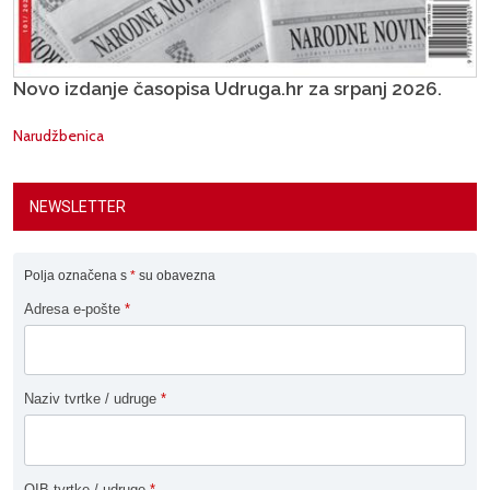
Novo izdanje časopisa Udruga.hr za srpanj 2026.
Narudžbenica
NEWSLETTER
Polja označena s
*
su obavezna
Adresa e-pošte
*
Naziv tvrtke / udruge
*
OIB tvrtke / udruge
*