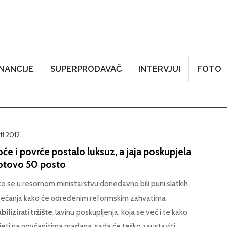
Skoči na glavni sadržaj
INANCIJE
SUPERPRODAVAČ
INTERVJUI
FOTO
11.2012.
će i povrće postalo luksuz, a jaja poskupjela
otovo 50 posto
ko se u resornom ministarstvu donedavno bili puni slatkih
ećanja kako će određenim reformskim zahvatima
bilizirati tržište
, lavinu poskupljenja, koja se već i te kako
jeti na novčanicima građana, sada će teško zaustaviti.