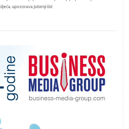
oljeća, upozorava
Jutarnji list
.