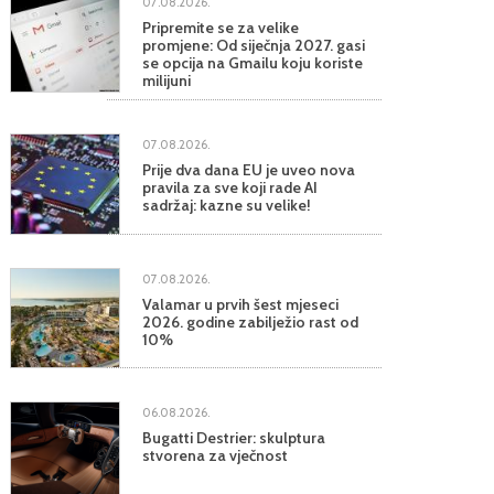
07.08.2026.
Pripremite se za velike
promjene: Od siječnja 2027. gasi
se opcija na Gmailu koju koriste
milijuni
07.08.2026.
Prije dva dana EU je uveo nova
pravila za sve koji rade AI
sadržaj: kazne su velike!
07.08.2026.
Valamar u prvih šest mjeseci
2026. godine zabilježio rast od
10%
06.08.2026.
Bugatti Destrier: skulptura
stvorena za vječnost