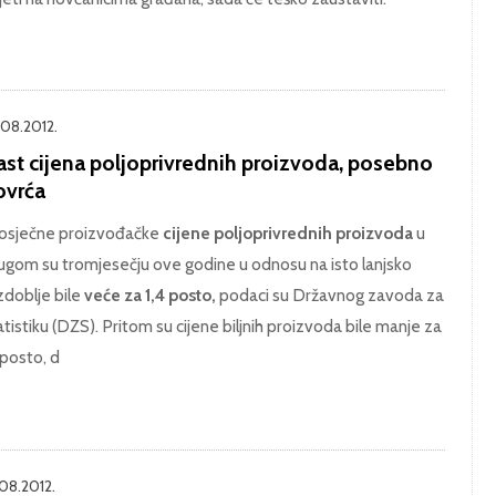
.08.2012.
ast cijena poljoprivrednih proizvoda, posebno
ovrća
osječne proizvođačke
cijene poljoprivrednih proizvoda
u
ugom su tromjesečju ove godine u odnosu na isto lanjsko
zdoblje bile
veće za 1,4 posto,
podaci su Državnog zavoda za
atistiku (DZS). Pritom su cijene biljnih proizvoda bile manje za
1 posto, d
.08.2012.