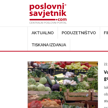
Main navigation
AKTUALNO
PODUZETNIŠTVO
F
TISKANA IZDANJA
22.
Vo
g
Ia
ob
sta
os