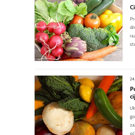
Ci
Pr
dr
ra
st
24.
Po
ci
Uk
go
za
oč