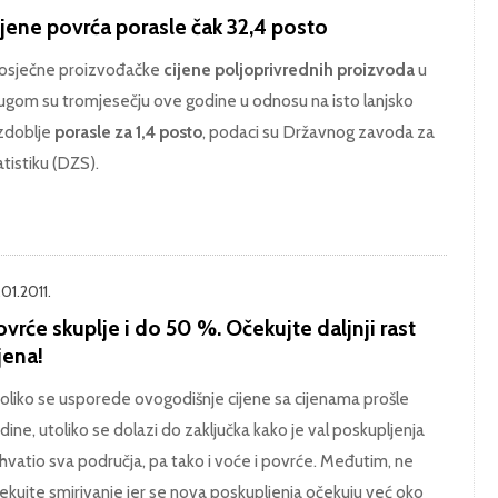
jene povrća porasle čak 32,4 posto
osječne proizvođačke
cijene poljoprivrednih proizvoda
u
ugom su tromjesečju ove godine u odnosu na isto lanjsko
zdoblje
porasle za 1,4 posto
, podaci su Državnog zavoda za
atistiku (DZS).
01.2011.
vrće skuplje i do 50 %. Očekujte daljnji rast
jena!
oliko se usporede ovogodišnje cijene sa cijenama prošle
dine, utoliko se dolazi do zaključka kako je val poskupljenja
hvatio sva područja, pa tako i voće i povrće. Međutim, ne
ekujte smirivanje jer se nova poskupljenja očekuju već oko