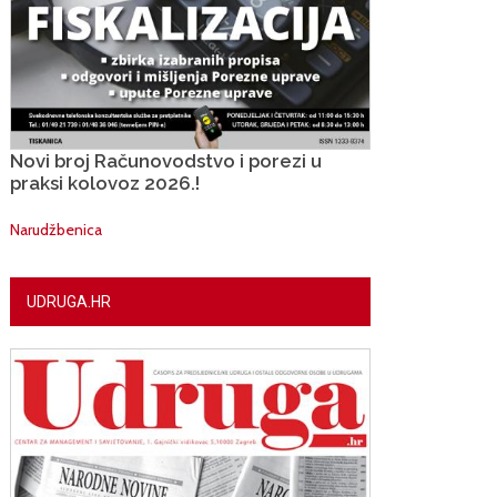
Novi broj Računovodstvo i porezi u
praksi kolovoz 2026.!
Narudžbenica
UDRUGA.HR