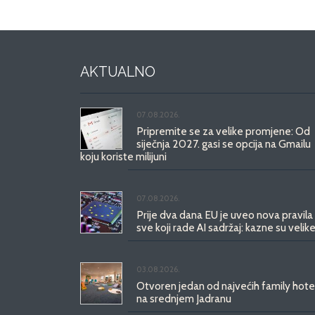
AKTUALNO
07.08.2026.
Pripremite se za velike promjene: Od
siječnja 2027. gasi se opcija na Gmailu
koju koriste milijuni
07.08.2026.
Prije dva dana EU je uveo nova pravila
sve koji rade AI sadržaj: kazne su velike
03.08.2026.
Otvoren jedan od najvećih family hote
na srednjem Jadranu