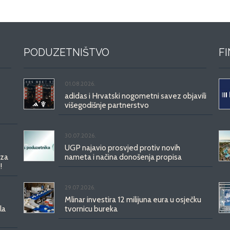
PODUZETNIŠTVO
F
01.08.2026.
adidas i Hrvatski nogometni savez objavili
višegodišnje partnerstvo
30.07.2026.
UGP najavio prosvjed protiv novih
 za
nameta i načina donošenja propisa
!
29.07.2026.
Mlinar investira 12 milijuna eura u osječku
la
tvornicu bureka