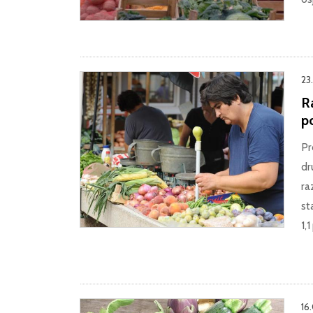
23
R
p
Pr
dr
ra
st
1,
16