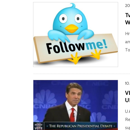
20
Tv
W
Hr
am
To
10.
V
U
U 
Re
su