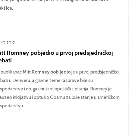
akšice
.
.10.2012.
itt Romney pobjedio u prvoj predsjedničkoj
ebati
publikanac
Mitt Romney pobijedio
je u prvoj predsjedničkoj
bati u Denveru, a glavne teme rasprave bile su
spodarstvo i druga unutarnjopolitička pitanja. Romney je
euzeo inicijativu i optužio Obamu za loše stanje u američkom
spodarstvu.