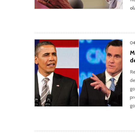
ol
04
M
d
Re
de
go
pr
go