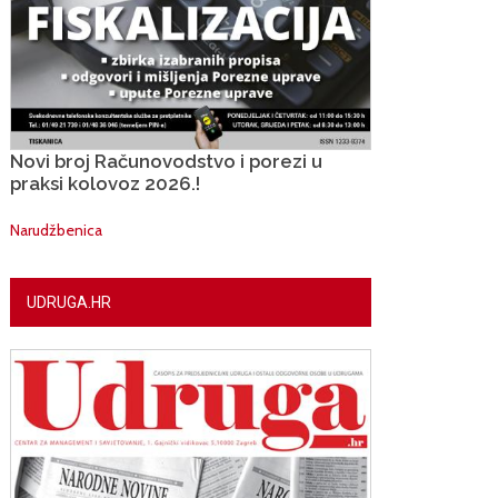
Novi broj Računovodstvo i porezi u
praksi kolovoz 2026.!
Narudžbenica
UDRUGA.HR