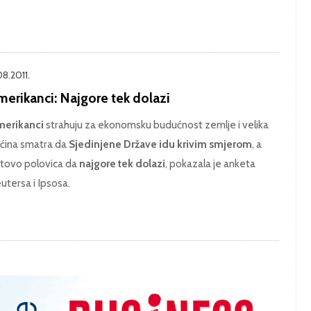
08.2011.
merikanci: Najgore tek dolazi
erikanci
strahuju za ekonomsku budućnost zemlje i velika
ćina smatra da
Sjedinjene Države idu krivim smjerom
, a
tovo polovica da
najgore tek dolazi
, pokazala je anketa
utersa i Ipsosa.