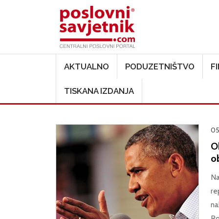
Main navigation
AKTUALNO
PODUZETNIŠTVO
F
TISKANA IZDANJA
05
O
o
Na
re
na
Ro