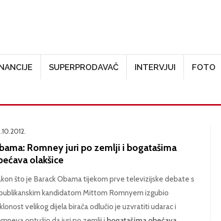
Skoči na glavni sadržaj
INANCIJE
SUPERPRODAVAČ
INTERVJUI
FOTO
.10.2012.
bama: Romney juri po zemlji i bogatašima
bećava olakšice
kon što je Barack Obama tijekom prve televizijske debate s
publikanskim kandidatom Mittom Romnyem izgubio
klonost velikog dijela birača odlučio je uzvratiti udarac i
mneya optužio da juri po zemlji i
bogatašima obećava