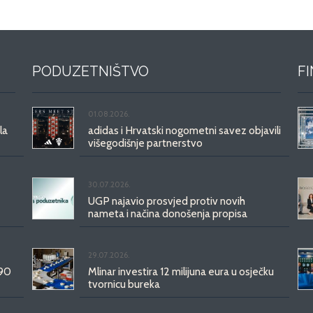
PODUZETNIŠTVO
F
01.08.2026.
la
adidas i Hrvatski nogometni savez objavili
višegodišnje partnerstvo
30.07.2026.
UGP najavio prosvjed protiv novih
nameta i načina donošenja propisa
29.07.2026.
 90
Mlinar investira 12 milijuna eura u osječku
tvornicu bureka