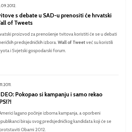
.09.2012.
itove s debate u SAD-u prenositi će hrvatski
all of Tweets
vatski proizvod za prenošenje tvitova koristiti će se u debati
eričkih predsjedničkih izbora.
Wall of Tweet
već su koristili
yota i Svjetski gospodarski forum.
11.2011.
IDEO: Pokopao si kampanju i samo rekao
PS!?!
Americi lagano počinje izborna kampanja, a oporbeni
publikanci biraju svog predsjedničkog kandidata koji će se
protstaviti Obami 2012.