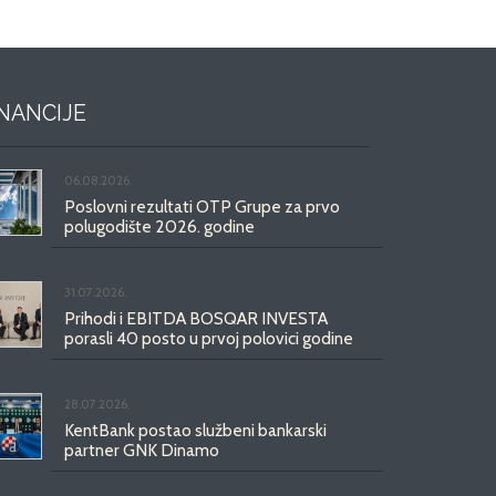
INANCIJE
06.08.2026.
Poslovni rezultati OTP Grupe za prvo
polugodište 2026. godine
31.07.2026.
Prihodi i EBITDA BOSQAR INVESTA
porasli 40 posto u prvoj polovici godine
28.07.2026.
KentBank postao službeni bankarski
partner GNK Dinamo