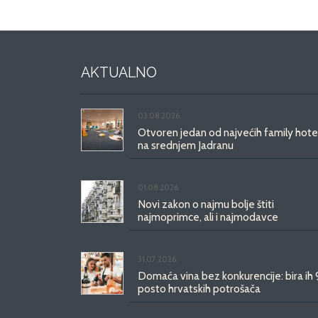
AKTUALNO
03.08.2026.
Otvoren jedan od najvećih family hote
na srednjem Jadranu
01.08.2026.
Novi zakon o najmu bolje štiti
najmoprimce, ali i najmodavce
31.07.2026.
Domaća vina bez konkurencije: bira ih
posto hrvatskih potrošača