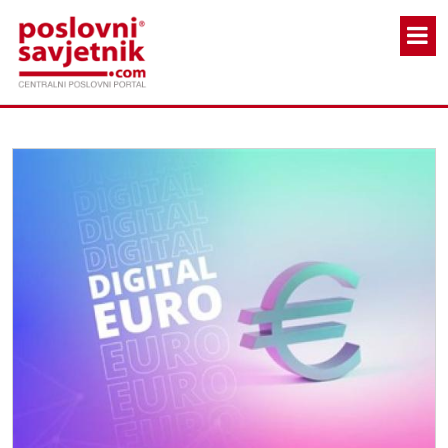
Skoči na glavni sadržaj