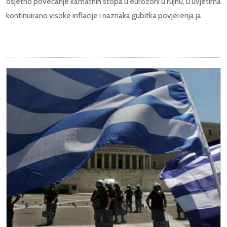
osjetno povećanje kamatnih stopa u eurozoni u rujnu, u uvjetima
kontinuirano visoke inflacije i naznaka gubitka povjerenja ja