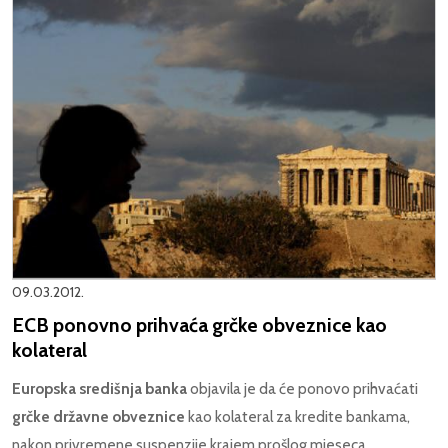
09.03.2012.
ECB ponovno prihvaća grčke obveznice kao
kolateral
Europska središnja banka
objavila je da će ponovo prihvaćati
grčke državne obveznice
kao kolateral za kredite bankama,
nakon privremene suspenzije krajem prošlog mjeseca.