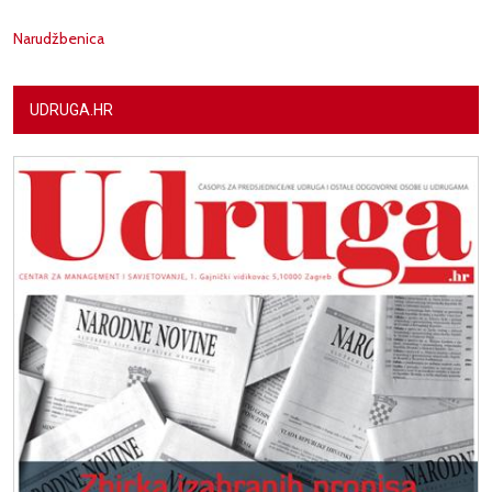
Narudžbenica
UDRUGA.HR