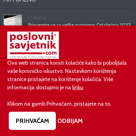
07.08.2026.
Pripremite se za velike promjene: Od siječnja 2027.
gasi se opcija na Gmailu koju koriste milijuni
07.08.2026.
Prije dva dana EU je uveo nova pravila za sve koji
rade AI sadržaj: kazne su velike!
Ova web stranica koristi kolačiće kako bi poboljšala
vaše korisničko iskustvo. Nastavkom korištenja
stranice pristajete na korištenje kolačića. Više
03.08.2026.
Otvoren jedan od najvećih family hotela na
informacija dostupno je na
linku
.
srednjem Jadranu
Klikom na gumb Prihvaćam, pristajete na to.
01.08.2026.
Novi zakon o najmu bolje štiti najmoprimce, ali i
PRIHVAĆAM
ODBIJAM
najmodavce