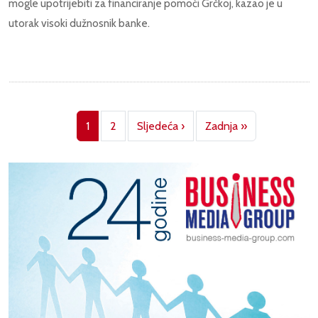
mogle upotrijebiti za financiranje pomoći Grčkoj, kazao je u
utorak visoki dužnosnik banke.
Pagination
Next page
Last page
1
2
Sljedeća ›
Zadnja »