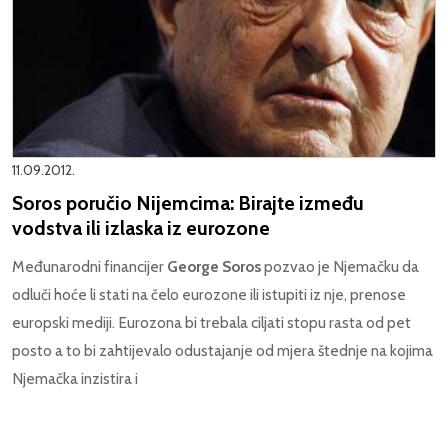
11.09.2012.
Soros poručio Nijemcima: Birajte između
vodstva ili izlaska iz eurozone
Međunarodni financijer
George Soros
pozvao je Njemačku da
odluči hoće li stati na čelo eurozone ili istupiti iz nje, prenose
europski mediji. Eurozona bi trebala ciljati stopu rasta od pet
posto a to bi zahtijevalo odustajanje od mjera štednje na kojima
Njemačka inzistira i