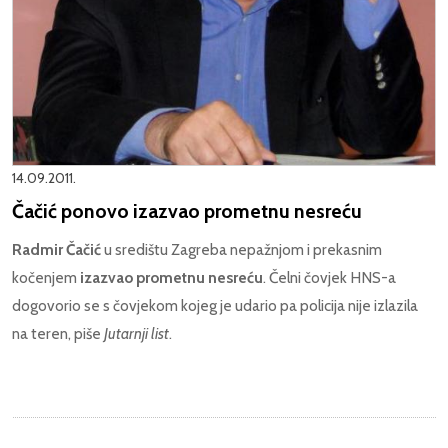
14.09.2011.
Čačić ponovo izazvao prometnu nesreću
Radmir Čačić
u središtu Zagreba nepažnjom i prekasnim
kočenjem
izazvao prometnu nesreću
. Čelni čovjek HNS-a
dogovorio se s čovjekom kojeg je udario pa policija nije izlazila
na teren, piše
Jutarnji list
.