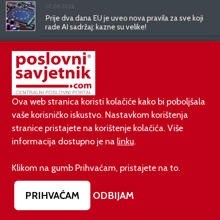
07.08.2026.
Prije dva dana EU je uveo nova pravila za sve koji
rade AI sadržaj: kazne su velike!
03.08.2026.
Otvoren jedan od najvećih family hotela na
srednjem Jadranu
Ova web stranica koristi kolačiće kako bi poboljšala
01.08.2026.
vaše korisničko iskustvo. Nastavkom korištenja
Novi zakon o najmu bolje štiti najmoprimce, ali i
najmodavce
stranice pristajete na korištenje kolačića. Više
informacija dostupno je na
linku
.
Klikom na gumb Prihvaćam, pristajete na to.
PODUZETNIŠTVO
PRIHVAĆAM
ODBIJAM
01.08.2026.
adidas i Hrvatski nogometni savez objavili
višegodišnje partnerstvo