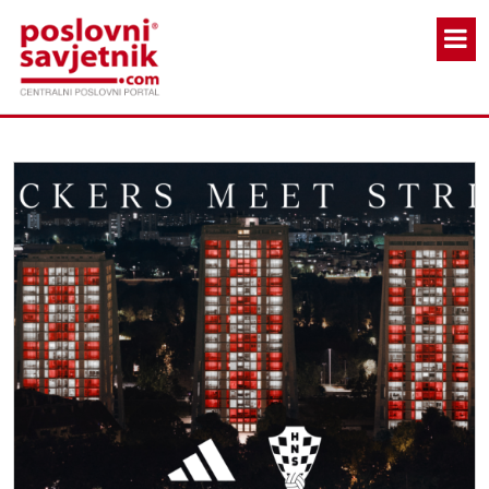
Skoči na glavni sadržaj