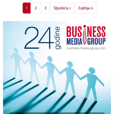
Pagination
Next page
Last page
1
2
3
Sljedeća ›
Zadnja »