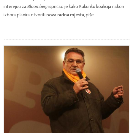
intervjuu za
Bloomberg
ispričao je kako Kukuriku koalicija nakon
izbora planira otvoriti
nova radna mjesta
, piše