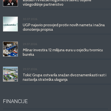
višegodišnje partnerstvo
30.07.2026.
UGP najavio prosvjed protiv novih nameta i načina
donošenja propisa
29.07.2026.
Mlinar investira 12 milijuna eura u osječku tvornicu
bureka
29.07.2026.
Tokić Grupa ostvarila snažan dvoznamenkasti rast i
nastavlja strateška ulaganja
FINANCIJE