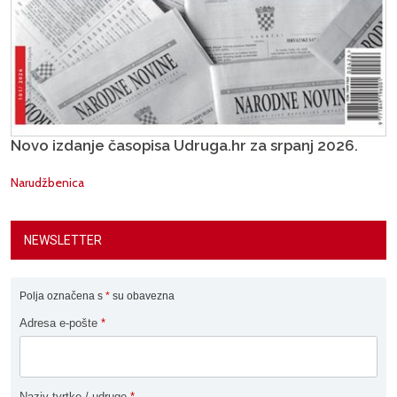
Novo izdanje časopisa Udruga.hr za srpanj 2026.
Narudžbenica
NEWSLETTER
Polja označena s
*
su obavezna
Adresa e-pošte
*
Naziv tvrtke / udruge
*