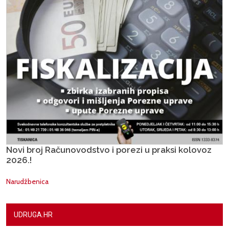
Novi broj Računovodstvo i porezi u praksi kolovoz
2026.!
Narudžbenica
UDRUGA.HR