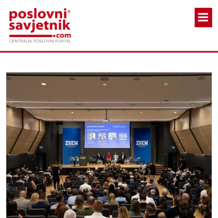
Skoči na glavni sadržaj