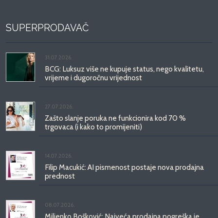
SUPERPRODAVAČ
31.07.2026.
BCG: Luksuz više ne kupuje status, nego kvalitetu,
vrijeme i dugoročnu vrijednost
27.07.2026.
Zašto slanje poruka ne funkcionira kod 70 %
trgovaca (i kako to promijeniti)
14.07.2026.
Filip Macukić: AI pismenost postaje nova prodajna
prednost
08.07.2026.
Miljenko Bošković: Najveća prodajna pogreška je