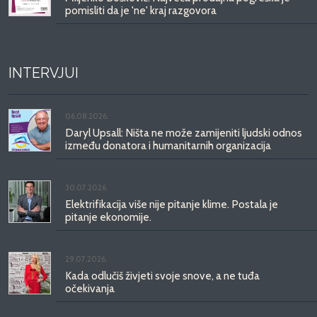
pomisliti da je 'ne' kraj razgovora
INTERVJUI
06.08.2026.
Daryl Upsall: Ništa ne može zamijeniti ljudski odnos
između donatora i humanitarnih organizacija
30.07.2026.
Elektrifikacija više nije pitanje klime. Postala je
pitanje ekonomije.
29.07.2026.
Kada odlučiš živjeti svoje snove, a ne tuđa
očekivanja