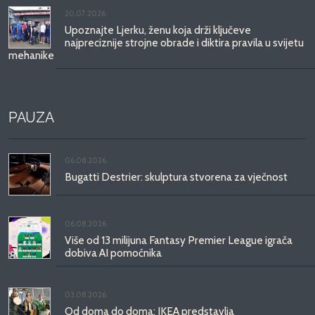
20.07.2026.
Upoznajte Ljerku, ženu koja drži ključeve
najpreciznije strojne obrade i diktira pravila u svijetu
mehanike
PAUZA
06.08.2026.
Bugatti Destrier: skulptura stvorena za vječnost
06.08.2026.
Više od 13 milijuna Fantasy Premier League igrača
dobiva AI pomoćnika
03.08.2026.
Od doma do doma: IKEA predstavlja