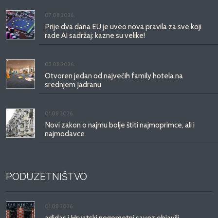
07.08.2026.
Prije dva dana EU je uveo nova pravila za sve koji
rade AI sadržaj: kazne su velike!
03.08.2026.
Otvoren jedan od najvećih family hotela na
srednjem Jadranu
01.08.2026.
Novi zakon o najmu bolje štiti najmoprimce, ali i
najmodavce
PODUZETNIŠTVO
01.08.2026.
adidas i Hrvatski nogometni savez objavili