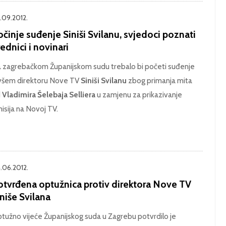
.09.2012.
činje suđenje Siniši Svilanu, svjedoci poznati
ednici i novinari
 zagrebačkom Županijskom sudu trebalo bi početi suđenje
všem direktoru Nove TV
Siniši Svilanu
zbog primanja mita
d
Vladimira Šelebaja Selliera
u zamjenu za prikazivanje
isija na Novoj TV.
.06.2012.
otvrđena optužnica protiv direktora Nove TV
niše Svilana
tužno vijeće Županijskog suda u Zagrebu potvrdilo je