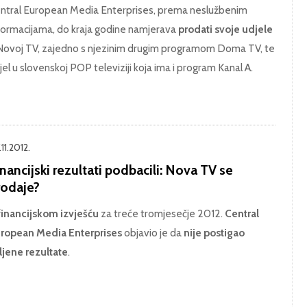
ntral European Media Enterprises, prema neslužbenim
formacijama, do kraja godine namjerava
prodati svoje udjele
Novoj TV, zajedno s njezinim drugim programom Doma TV, te
jel u slovenskoj POP televiziji koja ima i program Kanal A.
11.2012.
nancijski rezultati podbacili: Nova TV se
rodaje?
financijskom izvješću
za treće tromjesečje 2012.
Central
ropean Media Enterprises
objavio je da
nije postigao
ljene rezultate
.