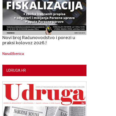
Novi broj Računovodstvo i porezi u
praksi kolovoz 2026.!
Narudžbenica
UDRUGA.HR