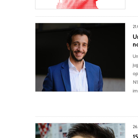
21
U
n
Un
ju
op
N1
im
26.
1