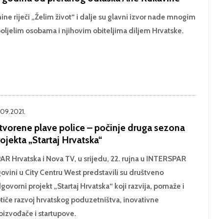
ine riječi „Želim život“ i dalje su glavni izvor nade mnogim
oljelim osobama i njihovim obiteljima diljem Hrvatske.
.09.2021.
tvorene plave police – počinje druga sezona
ojekta „Startaj Hrvatska“
AR Hrvatska i Nova TV, u srijedu, 22. rujna u INTERSPAR
govini u City Centru West predstavili su društveno
govorni projekt „Startaj Hrvatska“ koji razvija, pomaže i
tiče razvoj hrvatskog poduzetništva, inovativne
oizvođače i startupove.