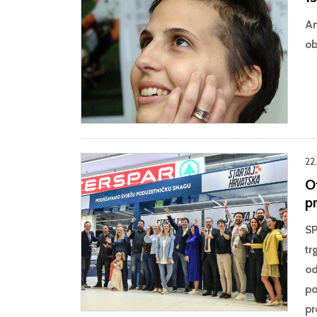
An
ob
22
O
pr
SP
tr
od
po
pr