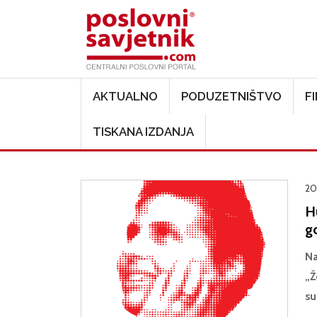
Main navigation
AKTUALNO
PODUZETNIŠTVO
F
TISKANA IZDANJA
20
Hu
go
Na
„Ž
su