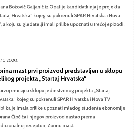
jana Božović Galjanić iz Opatije kandidatkinja je projekta
tartaj Hrvatska“ kojeg su pokrenuli SPAR Hrvatska i Nova
, a koju su gledatelji imali prilike upoznati u trećoj epizodi.
.10.2020.
orina mast prvi proizvod predstavljen u sklopu
likog projekta „Startaj Hrvatska“
prvoj emisiji u sklopu jedinstvenog projekta „Startaj
vatska“ kojeg su pokrenuli SPAR Hrvatska i Nova TV
blika je imala prilike upoznati mladog studenta ekonomije
rana Čipčića i njegov proizvod nastao prema
adicionalnoj recepturi, Zorinu mast.