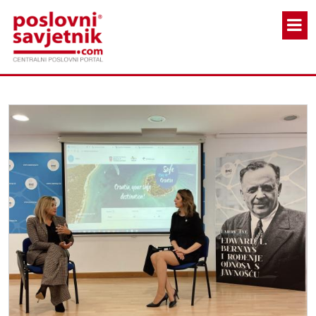
Skoči na glavni sadržaj