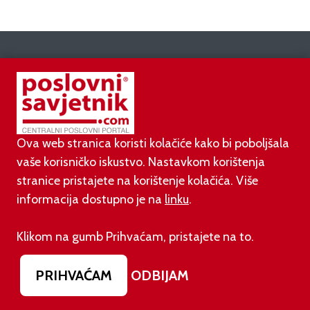
AKTUALNO
07.08.2026.
Pripremite se za velike promjene: Od siječnja 2027.
Ova web stranica koristi kolačiće kako bi poboljšala
gasi se opcija na Gmailu koju koriste milijuni
vaše korisničko iskustvo. Nastavkom korištenja
stranice pristajete na korištenje kolačića. Više
07.08.2026.
informacija dostupno je na
linku
.
Prije dva dana EU je uveo nova pravila za sve koji
rade AI sadržaj: kazne su velike!
Klikom na gumb Prihvaćam, pristajete na to.
03.08.2026.
Otvoren jedan od najvećih family hotela na
PRIHVAĆAM
ODBIJAM
srednjem Jadranu