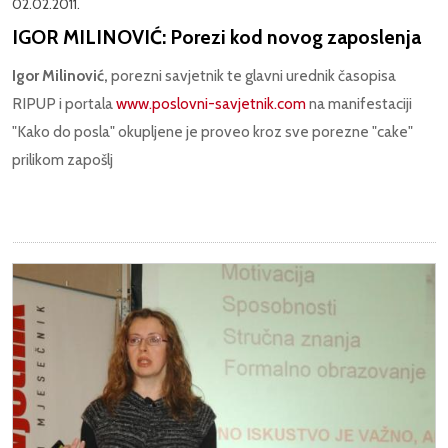
02.02.2011.
IGOR MILINOVIĆ: Porezi kod novog zaposlenja
Igor Milinović,
porezni savjetnik te glavni urednik časopisa
RIPUP i portala
www.poslovni-savjetnik.com
na manifestaciji
"Kako do posla" okupljene je proveo kroz sve porezne "cake"
prilikom zapošlj