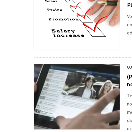
Pl
Vo
ob
od
03
(P
n
Te
no
me
da
u 