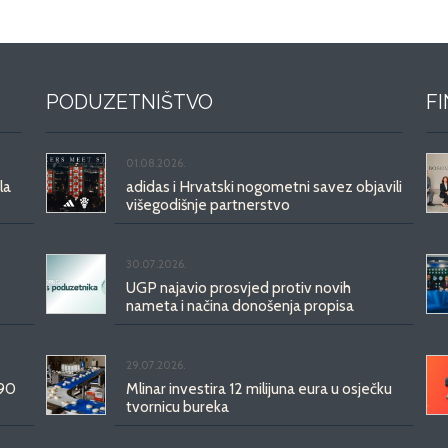
PODUZETNIŠTVO
F
01.08.2026.
la
adidas i Hrvatski nogometni savez objavili
višegodišnje partnerstvo
30.07.2026.
UGP najavio prosvjed protiv novih
nameta i načina donošenja propisa
29.07.2026.
 90
Mlinar investira 12 milijuna eura u osječku
tvornicu bureka