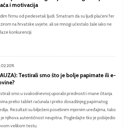
aća i motivacija
dim firmu od pedesetak ljudi. Smatram da su ljudi plaćeni fer
zirom na hrvatske uvjete, ali se mnogi učestalo žale iako ne
laze konkurenciji.
.02.2011.
AUZA): Testirali smo što je bolje papirnate ili e-
ovine?
stirali smo u svakodnevnoj uporabi prednosti i mane čitanja
vina preko tablet računala i preko dosadšnjeg papirnatog
dija. Rezultati su bilježeni posebnim mjernim uređajima, tako
 je njihova autentičnost neupitna. Pogledajte tko je pobijedio
ovom velikom testu.