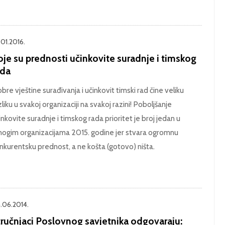
.01.2016.
oje su prednosti učinkovite suradnje i timskog
ada
bre vještine surađivanja i učinkovit timski rad čine veliku
zliku u svakoj organizaciji na svakoj razini! Poboljšanje
inkovite suradnje i timskog rada prioritet je broj jedan u
ogim organizacijama 2015. godine jer stvara ogromnu
nkurentsku prednost, a ne košta (gotovo) ništa.
.06.2014.
tručnjaci Poslovnog savjetnika odgovaraju: