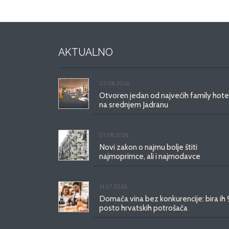
AKTUALNO
03.08.2026.
Otvoren jedan od najvećih family hote
na srednjem Jadranu
01.08.2026.
Novi zakon o najmu bolje štiti
najmoprimce, ali i najmodavce
31.07.2026.
Domaća vina bez konkurencije: bira ih
posto hrvatskih potrošača