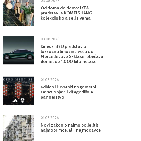
03.08.2026.
Od doma do doma: IKEA
predstavlja KOMPISHÄNG,
kolekciju koja seli s vama
03.08.2026.
Kineski BYD predstavio
luksuznu limuzinu veću od
Mercedesove S-klase, obećava
domet do 1.000 kilometara
01.08.2026.
adidas i Hrvatski nogometni
savez objavili višegodišnje
partnerstvo
01.08.2026.
Novi zakon o najmu bolje štiti
najmoprimce, ali i najmodavce