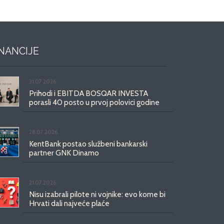
INANCIJE
31.07.2026.
Prihodi i EBITDA BOSQAR INVESTA
porasli 40 posto u prvoj polovici godine
28.07.2026.
KentBank postao službeni bankarski
partner GNK Dinamo
21.07.2026.
Nisu izabrali pilote ni vojnike: evo kome bi
Hrvati dali najveće plaće