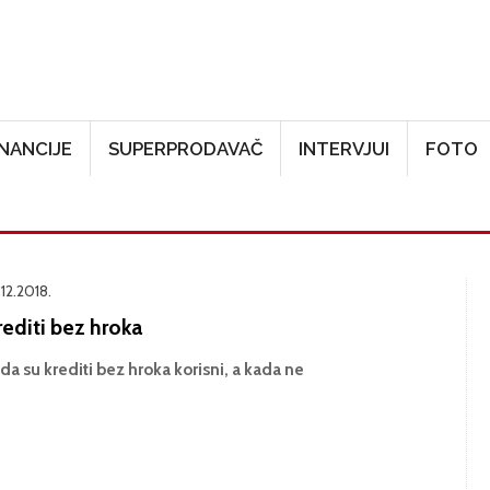
Skoči na glavni sadržaj
INANCIJE
SUPERPRODAVAČ
INTERVJUI
FOTO
.12.2018.
editi bez hroka
da su krediti bez hroka korisni, a kada ne