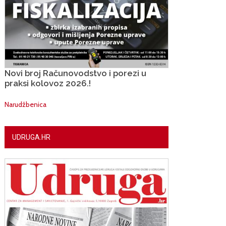
Novi broj Računovodstvo i porezi u
praksi kolovoz 2026.!
Narudžbenica
UDRUGA.HR