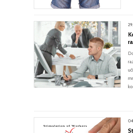
29
K
r
Do
ra
uč
mn
ko
04
S