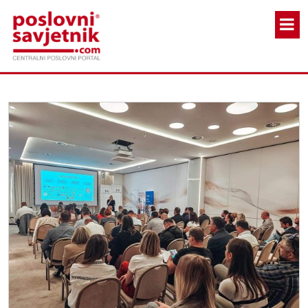
Skoči na glavni sadržaj