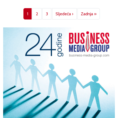
Pagination
Next page
Last page
1
2
3
Sljedeća ›
Zadnja »