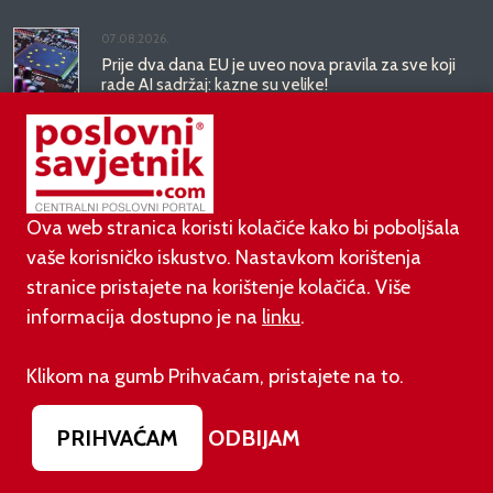
07.08.2026.
Prije dva dana EU je uveo nova pravila za sve koji
rade AI sadržaj: kazne su velike!
03.08.2026.
Otvoren jedan od najvećih family hotela na
srednjem Jadranu
Ova web stranica koristi kolačiće kako bi poboljšala
vaše korisničko iskustvo. Nastavkom korištenja
01.08.2026.
stranice pristajete na korištenje kolačića. Više
Novi zakon o najmu bolje štiti najmoprimce, ali i
najmodavce
informacija dostupno je na
linku
.
Klikom na gumb Prihvaćam, pristajete na to.
PODUZETNIŠTVO
PRIHVAĆAM
ODBIJAM
01.08.2026.