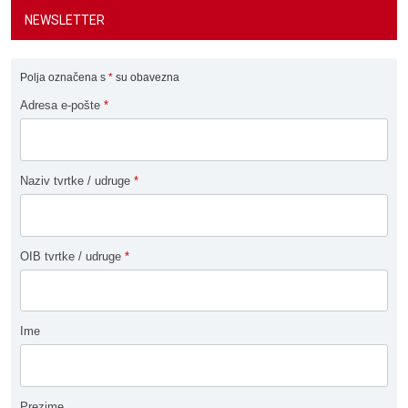
NEWSLETTER
Polja označena s
*
su obavezna
Adresa e-pošte
*
Naziv tvrtke / udruge
*
OIB tvrtke / udruge
*
Ime
Prezime