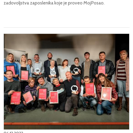
zadovoljstva zaposlenika koje je proveo MojPosao.