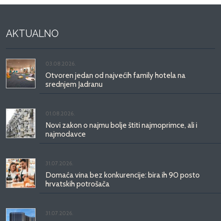
AKTUALNO
03.08.2026.
Otvoren jedan od najvećih family hotela na
srednjem Jadranu
01.08.2026.
Novi zakon o najmu bolje štiti najmoprimce, ali i
najmodavce
31.07.2026.
Domaća vina bez konkurencije: bira ih 90 posto
hrvatskih potrošača
31.07.2026.