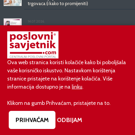
trgovaca (i kako to promijeniti)
14.07.2026.
Filip Macukić: AI pismenost postaje nova prodajna
prednost
08.07.2026.
Miljenko Bošković: Najveća prodajna pogreška je
Ova web stranica koristi kolačiće kako bi poboljšala
pomisliti da je 'ne' kraj razgovora
vaše korisničko iskustvo. Nastavkom korištenja
stranice pristajete na korištenje kolačića. Više
informacija dostupno je na
linku
.
INTERVJUI
Klikom na gumb Prihvaćam, pristajete na to.
06.08.2026.
Daryl Upsall: Ništa ne može zamijeniti ljudski odnos
PRIHVAĆAM
ODBIJAM
između donatora i humanitarnih organizacija