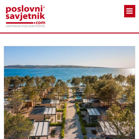
Skoči na glavni sadržaj