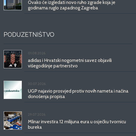
Ovako će izgledati novo ruho zgrade koja je
godinama ruglo zapadnog Zagreba
PODUZETNIŠTVO
01.08.2026.
adidas i Hrvatski nogometni savez objavili
višegodišnje partnerstvo
30.07.2026.
UGP najavio prosvjed protiv novih nameta i načina
donošenja propisa
29.07.2026.
Mlinar investira 12 milijuna eura u osječku tvornicu
bureka