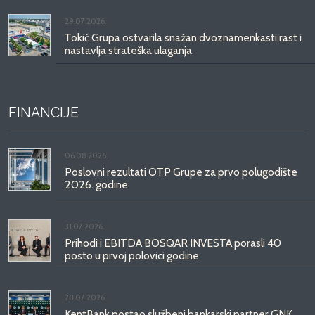
29.07.2026.
Tokić Grupa ostvarila snažan dvoznamenkasti rast i
nastavlja strateška ulaganja
FINANCIJE
06.08.2026.
Poslovni rezultati OTP Grupe za prvo polugodište
2026. godine
31.07.2026.
Prihodi i EBITDA BOSQAR INVESTA porasli 40
posto u prvoj polovici godine
28.07.2026.
KentBank postao službeni bankarski partner GNK