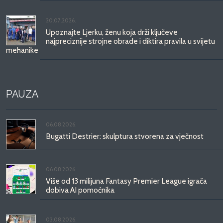
20.07.2026.
Upoznajte Ljerku, ženu koja drži ključeve
najpreciznije strojne obrade i diktira pravila u svijetu
mehanike
PAUZA
06.08.2026.
Bugatti Destrier: skulptura stvorena za vječnost
06.08.2026.
Više od 13 milijuna Fantasy Premier League igrača
dobiva AI pomoćnika
03.08.2026.