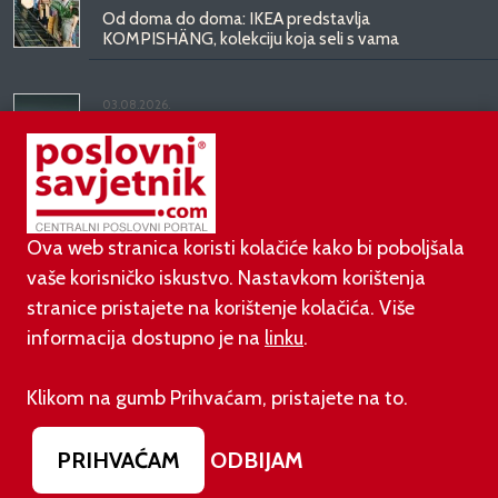
Od doma do doma: IKEA predstavlja
KOMPISHÄNG, kolekciju koja seli s vama
03.08.2026.
Kineski BYD predstavio luksuznu limuzinu veću od
Mercedesove S-klase, obećava domet do 1.000
kilometara
Ova web stranica koristi kolačiće kako bi poboljšala
vaše korisničko iskustvo. Nastavkom korištenja
stranice pristajete na korištenje kolačića. Više
informacija dostupno je na
linku
.
©
poslovni-savjetnik.com član je
Klikom na gumb Prihvaćam, pristajete na to.
Footer menu
O nama
Impressum
Uvjeti korištenja
PRIHVAĆAM
ODBIJAM
Izjava o zaštiti privatnosti