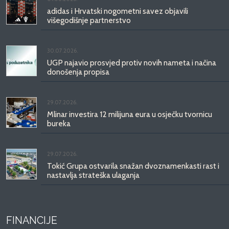
adidas i Hrvatski nogometni savez objavili
višegodišnje partnerstvo
30.07.2026.
UGP najavio prosvjed protiv novih nameta i načina
donošenja propisa
29.07.2026.
Mlinar investira 12 milijuna eura u osječku tvornicu
bureka
29.07.2026.
Tokić Grupa ostvarila snažan dvoznamenkasti rast i
nastavlja strateška ulaganja
FINANCIJE