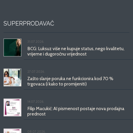
SUPERPRODAVAČ
31.07.2026.
BCG: Luksuz više ne kupuje status, nego kvalitetu,
vrijeme i dugoročnu vrijednost
27.07.2026.
Zašto slanje poruka ne funkcionira kod 70 %
trgovaca (i kako to promijeniti)
14.07.2026.
Filip Macukić: AI pismenost postaje nova prodajna
prednost
08.07.2026.