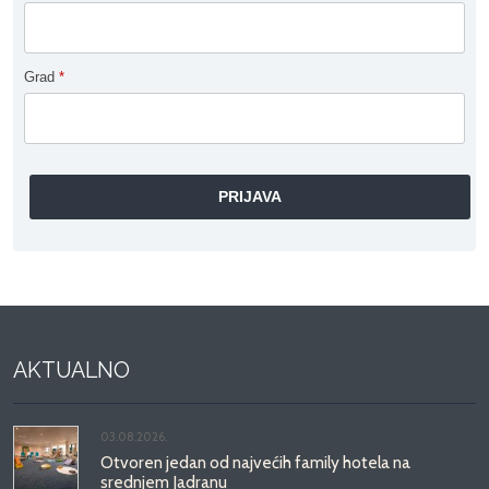
Grad
*
AKTUALNO
03.08.2026.
Otvoren jedan od najvećih family hotela na
srednjem Jadranu