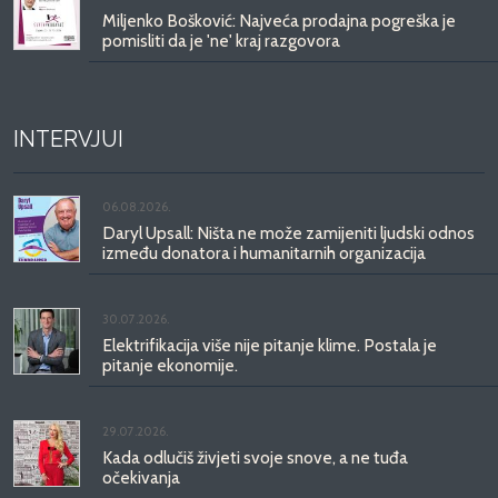
Miljenko Bošković: Najveća prodajna pogreška je
pomisliti da je 'ne' kraj razgovora
INTERVJUI
06.08.2026.
Daryl Upsall: Ništa ne može zamijeniti ljudski odnos
između donatora i humanitarnih organizacija
30.07.2026.
Elektrifikacija više nije pitanje klime. Postala je
pitanje ekonomije.
29.07.2026.
Kada odlučiš živjeti svoje snove, a ne tuđa
očekivanja