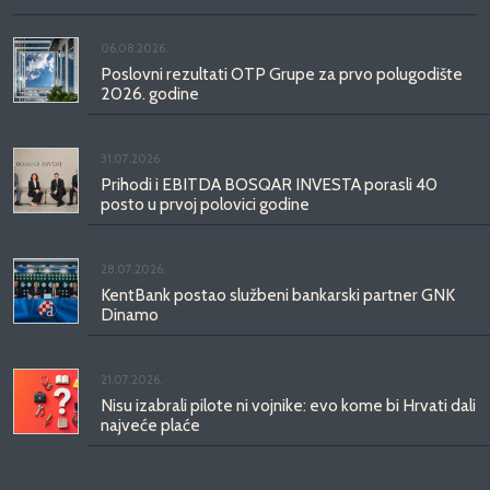
06.08.2026.
Poslovni rezultati OTP Grupe za prvo polugodište
2026. godine
31.07.2026.
Prihodi i EBITDA BOSQAR INVESTA porasli 40
posto u prvoj polovici godine
28.07.2026.
KentBank postao službeni bankarski partner GNK
Dinamo
21.07.2026.
Nisu izabrali pilote ni vojnike: evo kome bi Hrvati dali
najveće plaće