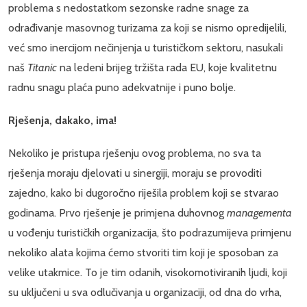
problema s nedostatkom sezonske radne snage za
odrađivanje masovnog turizama za koji se nismo opredijelili,
već smo inercijom nečinjenja u turističkom sektoru, nasukali
naš
Titanic
na ledeni brijeg tržišta rada EU, koje kvalitetnu
radnu snagu plaća puno adekvatnije i puno bolje.
Rješenja, dakako, ima!
Nekoliko je pristupa rješenju ovog problema, no sva ta
rješenja moraju djelovati u sinergiji, moraju se provoditi
zajedno, kako bi dugoročno riješila problem koji se stvarao
godinama. Prvo rješenje je primjena duhovnog
managementa
u vođenju turističkih organizacija, što podrazumijeva primjenu
nekoliko alata kojima ćemo stvoriti tim koji je sposoban za
velike utakmice. To je tim odanih, visokomotiviranih ljudi, koji
su uključeni u sva odlučivanja u organizaciji, od dna do vrha,