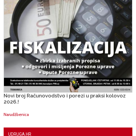
Novi broj Računovodstvo i porezi u praksi kolovoz
2026.!
Narudžbenica
UDRUGA.HR