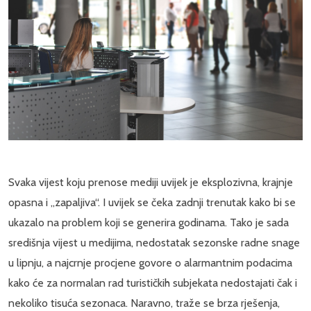
Svaka vijest koju prenose mediji uvijek je eksplozivna, krajnje
opasna i „zapaljiva“. I uvijek se čeka zadnji trenutak kako bi se
ukazalo na problem koji se generira godinama. Tako je sada
središnja vijest u medijima, nedostatak sezonske radne snage
u lipnju, a najcrnje procjene govore o alarmantnim podacima
kako će za normalan rad turističkih subjekata nedostajati čak i
nekoliko tisuća sezonaca. Naravno, traže se brza rješenja,