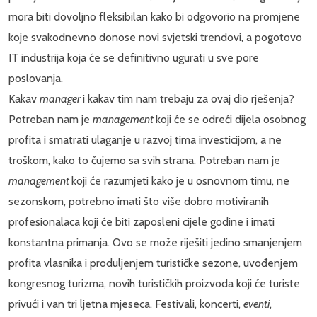
mora biti dovoljno fleksibilan kako bi odgovorio na promjene
koje svakodnevno donose novi svjetski trendovi, a pogotovo
IT industrija koja će se definitivno ugurati u sve pore
poslovanja.
Kakav
manager
i kakav tim nam trebaju za ovaj dio rješenja?
Potreban nam je
management
koji će se odreći dijela osobnog
profita i smatrati ulaganje u razvoj tima investicijom, a ne
troškom, kako to čujemo sa svih strana. Potreban nam je
management
koji će razumjeti kako je u osnovnom timu, ne
sezonskom, potrebno imati što više dobro motiviranih
profesionalaca koji će biti zaposleni cijele godine i imati
konstantna primanja. Ovo se može riješiti jedino smanjenjem
profita vlasnika i produljenjem turističke sezone, uvođenjem
kongresnog turizma, novih turističkih proizvoda koji će turiste
privući i van tri ljetna mjeseca. Festivali, koncerti,
eventi
,