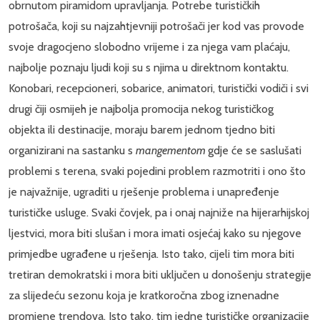
obrnutom piramidom upravljanja. Potrebe turističkih
potrošača, koji su najzahtjevniji potrošači jer kod vas provode
svoje dragocjeno slobodno vrijeme i za njega vam plaćaju,
najbolje poznaju ljudi koji su s njima u direktnom kontaktu.
Konobari, recepcioneri, sobarice, animatori, turistički vodiči i svi
drugi čiji osmijeh je najbolja promocija nekog turističkog
objekta ili destinacije, moraju barem jednom tjedno biti
organizirani na sastanku s
mangementom
gdje će se saslušati
problemi s terena, svaki pojedini problem razmotriti i ono što
je najvažnije, ugraditi u rješenje problema i unapređenje
turističke usluge. Svaki čovjek, pa i onaj najniže na hijerarhijskoj
ljestvici, mora biti slušan i mora imati osjećaj kako su njegove
primjedbe ugrađene u rješenja. Isto tako, cijeli tim mora biti
tretiran demokratski i mora biti uključen u donošenju strategije
za slijedeću sezonu koja je kratkoročna zbog iznenadne
promjene trendova. Isto tako, tim jedne turističke organizacije