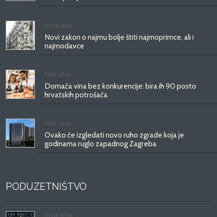
01.08.2026.
Novi zakon o najmu bolje štiti najmoprimce, ali i
najmodavce
31.07.2026.
Domaća vina bez konkurencije: bira ih 90 posto
hrvatskih potrošača
31.07.2026.
Ovako će izgledati novo ruho zgrade koja je
godinama ruglo zapadnog Zagreba
PODUZETNIŠTVO
01.08.2026.