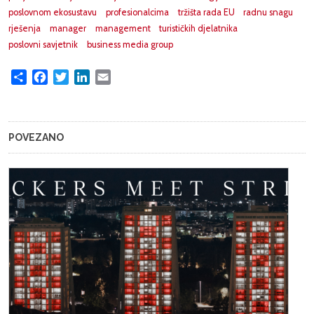
poslovnom ekosustavu
profesionalcima
tržišta rada EU
radnu snagu
rješenja
manager
management
turističkih djelatnika
poslovni savjetnik
business media group
Share
Facebook
Twitter
LinkedIn
Email
POVEZANO