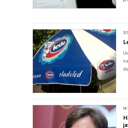
21.
L
Us
tr
do
14.
H
j