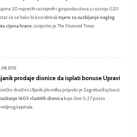
upina 20 najvećih razvijenih i gospodarstava u razvoju G20
stat će se kako bi koordinirali
mjere za suzbijanje naglog
sta cijena hrane
, izvijestio je
The Financial Times
.
.08.2012.
janik prodaje dionice da isplati bonuse Upravi
oničko društvo Uljanik plovidba prijavilo je Zagrebačkoj burzi
puštanje 1605 vlastitih dionica
koje čine 0,27 posto
meljnog kapitala.