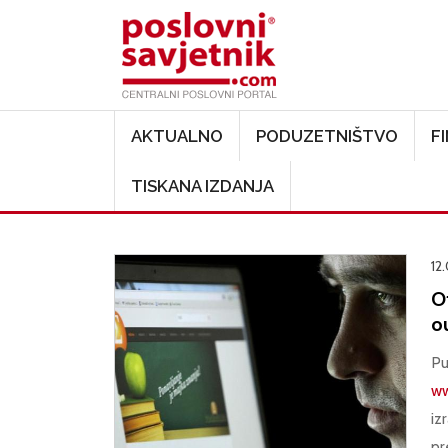
Main navigation
AKTUALNO
PODUZETNIŠTVO
F
TISKANA IZDANJA
12
O
o
Pu
ww
iz
pr