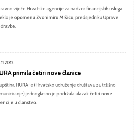
ravno vijeće Hrvatske agencije za nadzor financijskih usluga
reklo je
opomenu Zvonimiru Mršiću
, predsjedniku Uprave
dravke.
11.2012.
RA primila četiri nove članice
upština HURA-e (Hrvatsko udruženje društava za tržišno
municiranje) jednoglasno je podržala ulazak
četiri nove
encije u članstvo
.