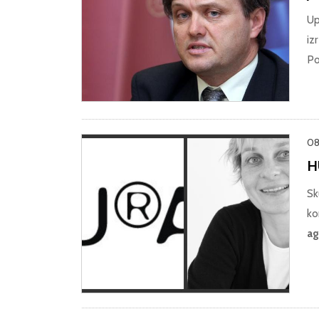
Up
iz
Po
08.
HU
Sk
ko
ag