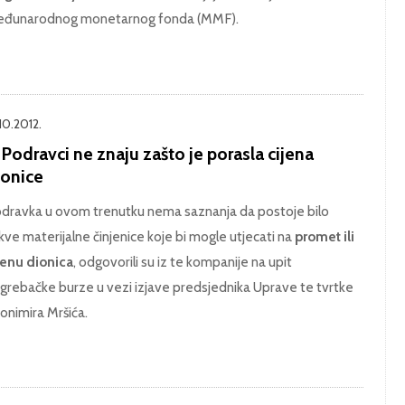
đunarodnog monetarnog fonda (MMF).
10.2012.
Podravci ne znaju zašto je porasla cijena
ionice
dravka u ovom trenutku nema saznanja da postoje bilo
kve materijalne činjenice koje bi mogle utjecati na
promet ili
jenu dionica
, odgovorili su iz te kompanije na upit
grebačke burze u vezi izjave predsjednika Uprave te tvrtke
onimira Mršića.