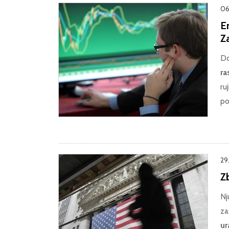
06.
Er
Z
Do
ra
ru
po
29
Z
Nj
za
ur