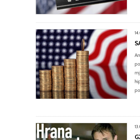
14
S
Am
po
mj
hi
po
13
G2