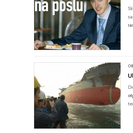
Sk
sa
ra
08
Ul
Di
ot
te