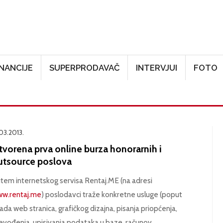
Skoči na glavni sadržaj
INANCIJE
SUPERPRODAVAČ
INTERVJUI
FOTO
.03.2013.
tvorena prva online burza honorarnih i
utsource poslova
tem internetskog servisa Rentaj.ME (na adresi
w.rentaj.me
) poslodavci traže konkretne usluge (poput
rada web stranica, grafičkog dizajna, pisanja priopćenja,
evođenja, upisivanja podataka u baze, računov