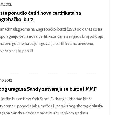
11.2012.
ste ponudio četiri nova certifikata na
agrebačkoj burzi
maćim ulagačima na Zagrebačkoj burzi (ZSE) od danas su
na
spolaganju četiri nova certifikata
, čime se njihov broj od kraja
jna ove godine, kada je trgovanje certifikatima uvedeno,
većao na ukupno 13.
.10.2012.
bog uragana Sandy zatvaraju se burze i MMF
ujorške burze New York Stock Exchange i Nasdaq bit će
tvorene u ponedjeljak a možda i utorak
zbog skorog dolaska
agana Sandy
a neće se raditi ni u njujorškom sjedištu