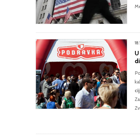
Me
18.
U 
d
Po
ka
ci
Za
Zv