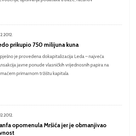
12.2012.
edo prikupio 750 milijuna kuna
pješno je provedena dokapitalizacija Leda – najveća
ansakcija javne ponude vlasničkih vrijednosnih papira na
maćem primarnom tržištu kapitala
12.2012.
anfa opomenula Mršića jer je obmanjivao
avnost