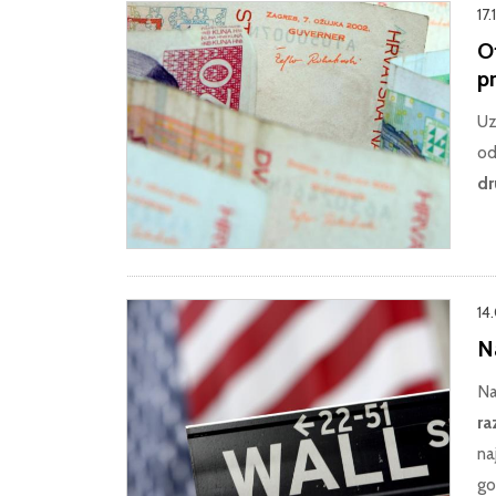
17.
O
pr
Uz
od
dr
14
N
Na
ra
na
go