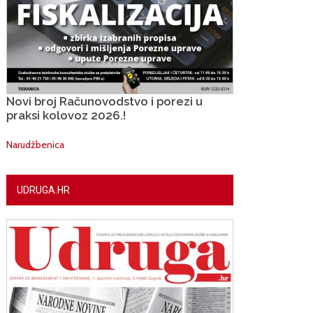
Novi broj Računovodstvo i porezi u
praksi kolovoz 2026.!
Narudžbenica
UDRUGA.HR