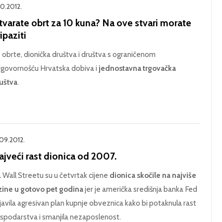
10.2012.
tvarate obrt za 10 kuna? Na ove stvari morate
ipaziti
 obrte, dionička društva i društva s ograničenom
govornošću Hrvatska dobiva i
jednostavna trgovačka
uštva
.
.09.2012.
ajveći rast dionica od 2007.
 Wall Streetu su u četvrtak cijene
dionica skočile na najviše
zine u gotovo pet godina
jer je američka središnja banka Fed
javila agresivan plan kupnje obveznica kako bi potaknula rast
spodarstva i smanjila nezaposlenost.