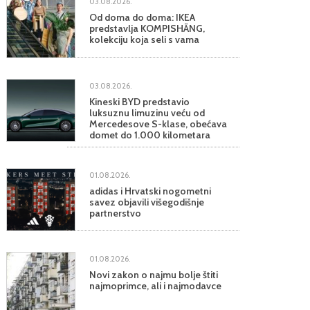
03.08.2026.
Od doma do doma: IKEA
predstavlja KOMPISHÄNG,
kolekciju koja seli s vama
03.08.2026.
Kineski BYD predstavio
luksuznu limuzinu veću od
Mercedesove S-klase, obećava
domet do 1.000 kilometara
01.08.2026.
adidas i Hrvatski nogometni
savez objavili višegodišnje
partnerstvo
01.08.2026.
Novi zakon o najmu bolje štiti
najmoprimce, ali i najmodavce