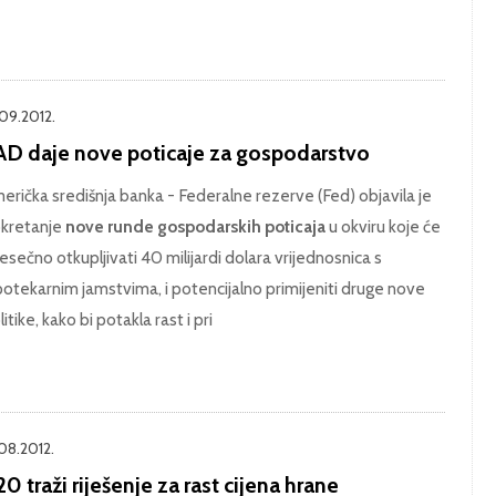
.09.2012.
AD daje nove poticaje za gospodarstvo
erička središnja banka - Federalne rezerve (Fed) objavila je
kretanje
nove runde gospodarskih poticaja
u okviru koje će
esečno otkupljivati 40 milijardi dolara vrijednosnica s
potekarnim jamstvima, i potencijalno primijeniti druge nove
litike, kako bi potakla rast i pri
.08.2012.
0 traži riješenje za rast cijena hrane