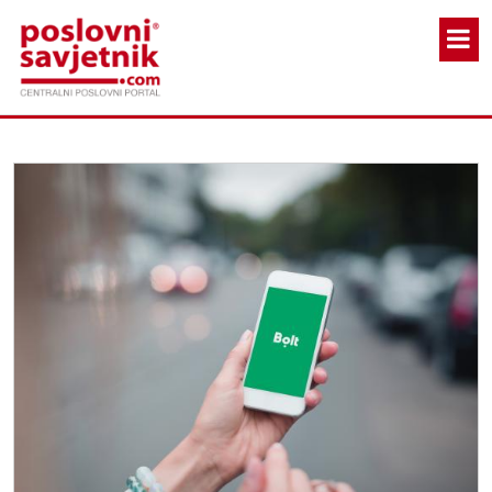
Skoči na glavni sadržaj