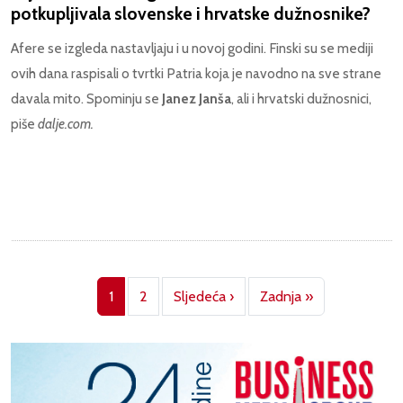
potkupljivala slovenske i hrvatske dužnosnike?
Afere se izgleda nastavljaju i u novoj godini. Finski su se mediji
ovih dana raspisali o tvrtki Patria koja je navodno na sve strane
davala mito. Spominju se
Janez Janša
, ali i hrvatski dužnosnici,
piše
dalje.com.
Pagination
Next page
Last page
1
2
Sljedeća ›
Zadnja »