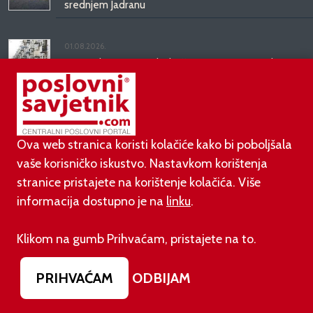
srednjem Jadranu
01.08.2026.
Novi zakon o najmu bolje štiti najmoprimce, ali i
najmodavce
PODUZETNIŠTVO
Ova web stranica koristi kolačiće kako bi poboljšala
vaše korisničko iskustvo. Nastavkom korištenja
01.08.2026.
stranice pristajete na korištenje kolačića. Više
adidas i Hrvatski nogometni savez objavili
informacija dostupno je na
linku
.
višegodišnje partnerstvo
Klikom na gumb Prihvaćam, pristajete na to.
30.07.2026.
UGP najavio prosvjed protiv novih nameta i načina
PRIHVAĆAM
ODBIJAM
donošenja propisa