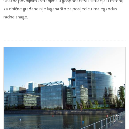
Unatoč povoljnim kretanjima u gospodarstvu, situacija u Estoniji
za obične građane nije lagana što za posljedicu ima egzodus
radne snage.