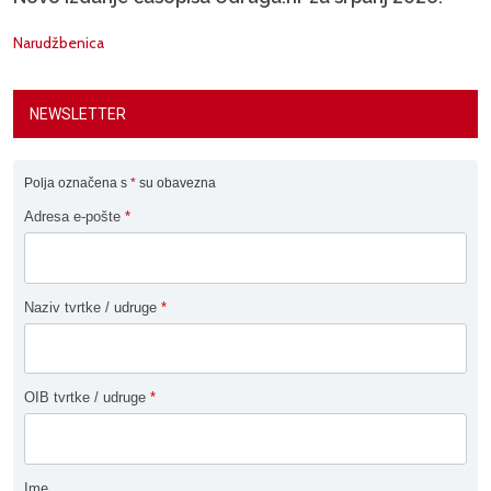
Narudžbenica
NEWSLETTER
Polja označena s
*
su obavezna
Adresa e-pošte
*
Naziv tvrtke / udruge
*
OIB tvrtke / udruge
*
Ime