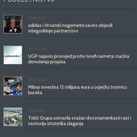
01.08.2026.
adidas i Hrvatski nogometni savez objavili
višegodišnje partnerstvo
30.07.2026.
UGP najavio prosvjed protiv novih nameta i načina
donošenja propisa
29.07.2026.
Mlinar investira 12 milijuna eura u osječku tvornicu
bureka
29.07.2026.
Tokić Grupa ostvarila snažan dvoznamenkasti rast i
nastavlja strateška ulaganja