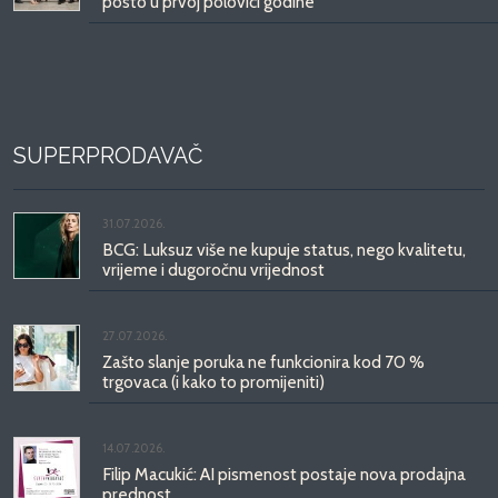
posto u prvoj polovici godine
SUPERPRODAVAČ
31.07.2026.
BCG: Luksuz više ne kupuje status, nego kvalitetu,
vrijeme i dugoročnu vrijednost
27.07.2026.
Zašto slanje poruka ne funkcionira kod 70 %
trgovaca (i kako to promijeniti)
14.07.2026.
Filip Macukić: AI pismenost postaje nova prodajna
prednost