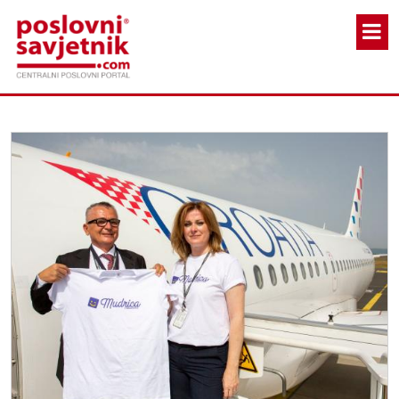
Skoči na glavni sadržaj