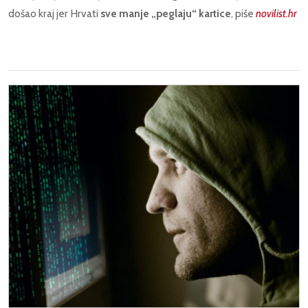
došao kraj jer Hrvati
sve manje „peglaju“ kartice
, piše
novilist.hr