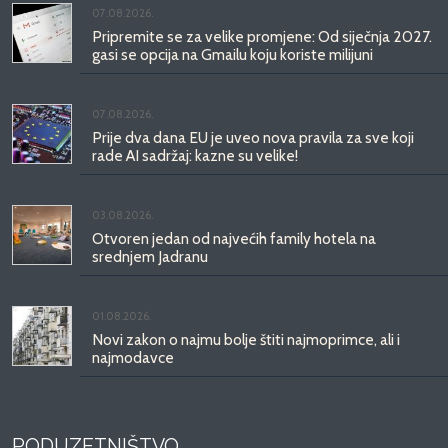
07.08.2026.
Pripremite se za velike promjene: Od siječnja 2027.
gasi se opcija na Gmailu koju koriste milijuni
07.08.2026.
Prije dva dana EU je uveo nova pravila za sve koji
rade AI sadržaj: kazne su velike!
03.08.2026.
Otvoren jedan od najvećih family hotela na
srednjem Jadranu
01.08.2026.
Novi zakon o najmu bolje štiti najmoprimce, ali i
najmodavce
PODUZETNIŠTVO