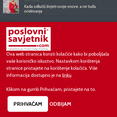
29.07.2026.
Kada odlučiš živjeti svoje snove, a ne tuđa
očekivanja
20.07.2026.
Upoznajte Ljerku, ženu koja drži ključeve
najpreciznije strojne obrade i diktira pravila u svijetu
mehanike
Ova web stranica koristi kolačiće kako bi poboljšala
vaše korisničko iskustvo. Nastavkom korištenja
PAUZA
stranice pristajete na korištenje kolačića. Više
informacija dostupno je na
linku
.
06.08.2026.
Bugatti Destrier: skulptura stvorena za vječnost
Klikom na gumb Prihvaćam, pristajete na to.
PRIHVAĆAM
ODBIJAM
06.08.2026.
Više od 13 milijuna Fantasy Premier League igrača
dobiva AI pomoćnika