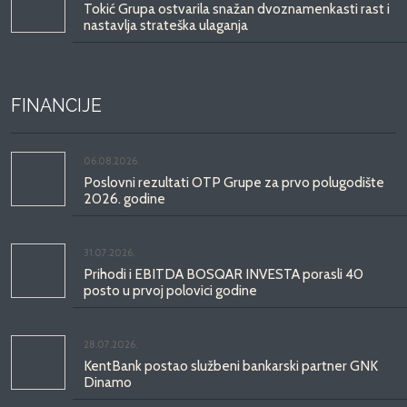
Tokić Grupa ostvarila snažan dvoznamenkasti rast i
nastavlja strateška ulaganja
FINANCIJE
06.08.2026.
Poslovni rezultati OTP Grupe za prvo polugodište
2026. godine
31.07.2026.
Prihodi i EBITDA BOSQAR INVESTA porasli 40
posto u prvoj polovici godine
28.07.2026.
KentBank postao službeni bankarski partner GNK
Dinamo