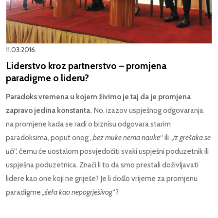
11.03.2016.
Liderstvo kroz partnerstvo – promjena
paradigme o lideru?
Paradoks vremena u kojem živimo je taj da je promjena
zapravo jedina konstanta.
No, izazov uspješnog odgovaranja
na promjene kada se radi o biznisu odgovara starim
paradoksima, poput onog „
bez muke nema nauke
“ ili „
iz grešaka se
uči
“, čemu će uostalom posvjedočiti svaki uspješni poduzetnik ili
uspješna poduzetnica. Znači li to da smo prestali doživljavati
lidere kao one koji ne griješe? Je li došlo vrijeme za promjenu
paradigme
„šefa kao nepogrješivog
“?