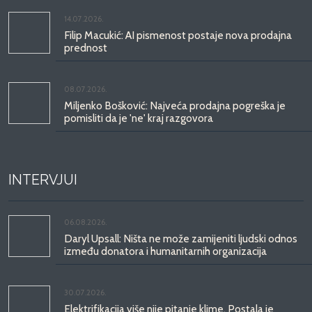
14.07.2026.
Filip Macukić: AI pismenost postaje nova prodajna
prednost
08.07.2026.
Miljenko Bošković: Najveća prodajna pogreška je
pomisliti da je 'ne' kraj razgovora
INTERVJUI
06.08.2026.
Daryl Upsall: Ništa ne može zamijeniti ljudski odnos
između donatora i humanitarnih organizacija
30.07.2026.
Elektrifikacija više nije pitanje klime. Postala je