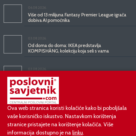
06.08.2026.
Više od 13 milijuna Fantasy Premier League igrača
dobiva AI pomoćnika
03.08.2026.
Od doma do doma: IKEA predstavlja
KOMPISHÄNG, kolekciju koja seli s vama
03.08.2026.
Kineski BYD predstavio luksuznu limuzinu veću od
Mercedesove S-klase, obećava domet do 1.000
kilometara
Ova web stranica koristi kolačiće kako bi poboljšala
vaše korisničko iskustvo. Nastavkom korištenja
stranice pristajete na korištenje kolačića. Više
informacija dostupno je na
linku
.