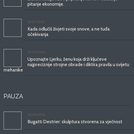
pitanje ekonomije.
29.07.2026.
Kada odlučiš živjeti svoje snove, a ne tuđa
očekivanja
20.07.2026.
Upoznajte Ljerku, ženu koja drži ključeve
najpreciznije strojne obrade i diktira pravila u svijetu
mehanike
PAUZA
06.08.2026.
Bugatti Destrier: skulptura stvorena za vječnost