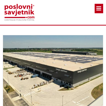
Skoči na glavni sadržaj