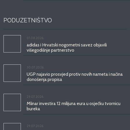
PODUZETNIŠTVO
01.08.2026.
adidas i Hrvatski nogometni savez objavili
višegodišnje partnerstvo
30.07.2026.
UGP najavio prosvjed protiv novih nameta i načina
donošenja propisa
29.07.2026.
Mlinar investira 12 milijuna eura u osječku tvornicu
bureka
29.07.2026.