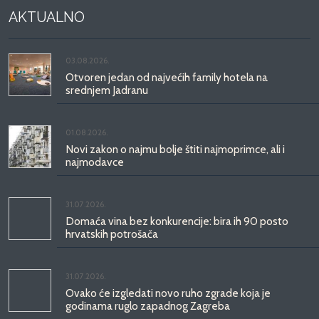
AKTUALNO
03.08.2026.
Otvoren jedan od najvećih family hotela na
srednjem Jadranu
01.08.2026.
Novi zakon o najmu bolje štiti najmoprimce, ali i
najmodavce
31.07.2026.
Domaća vina bez konkurencije: bira ih 90 posto
hrvatskih potrošača
31.07.2026.
Ovako će izgledati novo ruho zgrade koja je
godinama ruglo zapadnog Zagreba