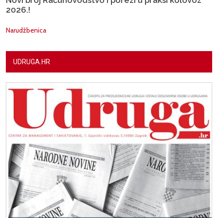
Novi broj Računovodstvo i porezi u praksi kolovoz
2026.!
Narudžbenica
UDRUGA.HR