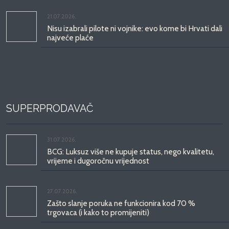
21.07.2026.
Nisu izabrali pilote ni vojnike: evo kome bi Hrvati dali
najveće plaće
SUPERPRODAVAČ
31.07.2026.
BCG: Luksuz više ne kupuje status, nego kvalitetu,
vrijeme i dugoročnu vrijednost
27.07.2026.
Zašto slanje poruka ne funkcionira kod 70 %
trgovaca (i kako to promijeniti)