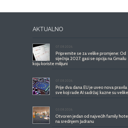
AKTUALNO
07.08.2026.
Pripremite se za velike promjene: Od
siječnja 2027. gasi se opcija na Gmailu
koju koriste milijuni
07.08.2026.
Prije dva dana EU je uveo nova pravila
sve koji rade AI sadržaj: kazne su velike
03.08.2026.
Otvoren jedan od najvećih family hote
na srednjem Jadranu