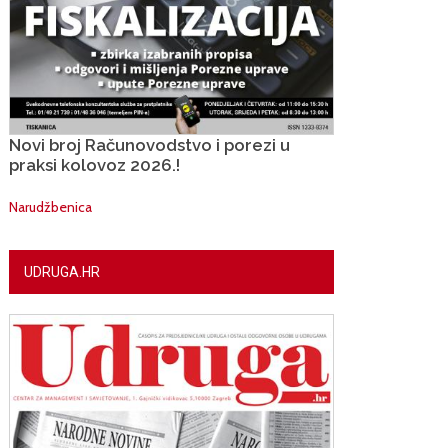
Novi broj Računovodstvo i porezi u
praksi kolovoz 2026.!
Narudžbenica
UDRUGA.HR