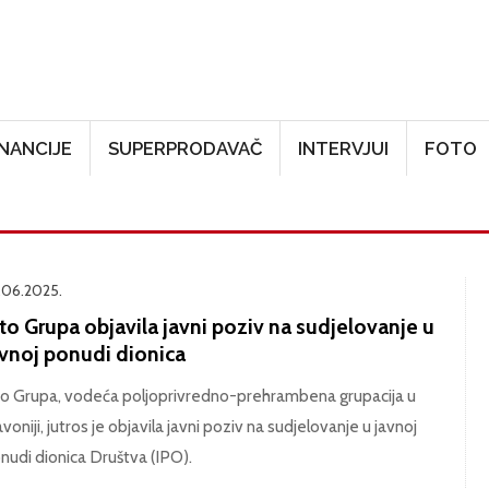
Skoči na glavni sadržaj
INANCIJE
SUPERPRODAVAČ
INTERVJUI
FOTO
.06.2025.
to Grupa objavila javni poziv na sudjelovanje u
avnoj ponudi dionica
to Grupa, vodeća poljoprivredno-prehrambena grupacija u
avoniji, jutros je objavila javni poziv na sudjelovanje u javnoj
nudi dionica Društva (IPO).