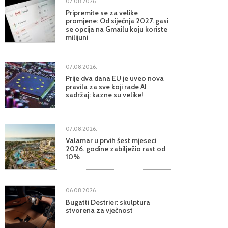
07.08.2026.
Pripremite se za velike
promjene: Od siječnja 2027. gasi
se opcija na Gmailu koju koriste
milijuni
07.08.2026.
Prije dva dana EU je uveo nova
pravila za sve koji rade AI
sadržaj: kazne su velike!
07.08.2026.
Valamar u prvih šest mjeseci
2026. godine zabilježio rast od
10%
06.08.2026.
Bugatti Destrier: skulptura
stvorena za vječnost