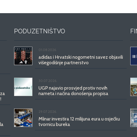
PODUZETNIŠTVO
F
01.08.2026.
adidas i Hrvatski nogometni savez objavili
višegodišnje partnerstvo
30.07.2026.
UGP najavio prosvjed protiv novih
 za
nameta i načina donošenja propisa
!
29.07.2026.
Mlinar investira 12 milijuna eura u osječku
la
tvornicu bureka