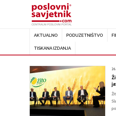
Main navigation
AKTUALNO
PODUZETNIŠTVO
F
TISKANA IZDANJA
26
Ži
j
Ži
Sl
po