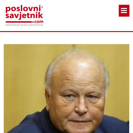
Skoči na glavni sadržaj