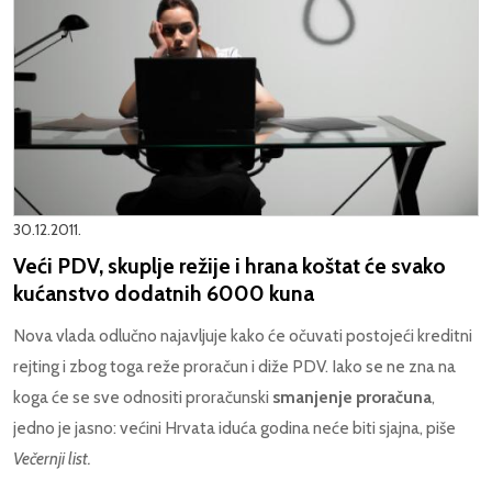
30.12.2011.
Veći PDV, skuplje režije i hrana koštat će svako
kućanstvo dodatnih 6000 kuna
Nova vlada odlučno najavljuje kako će očuvati postojeći kreditni
rejting i zbog toga reže proračun i diže PDV. Iako se ne zna na
koga će se sve odnositi proračunski
smanjenje proračuna
,
jedno je jasno: većini Hrvata iduća godina neće biti sjajna, piše
Večernji list.