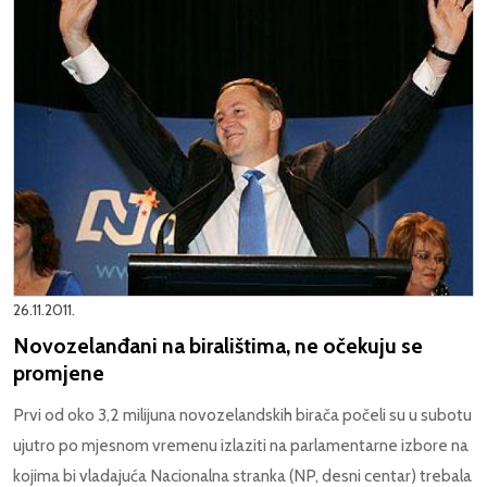
26.11.2011.
Novozelanđani na biralištima, ne očekuju se
promjene
Prvi od oko 3,2 milijuna novozelandskih birača počeli su u subotu
ujutro po mjesnom vremenu izlaziti na parlamentarne izbore na
kojima bi vladajuća Nacionalna stranka (NP, desni centar) trebala