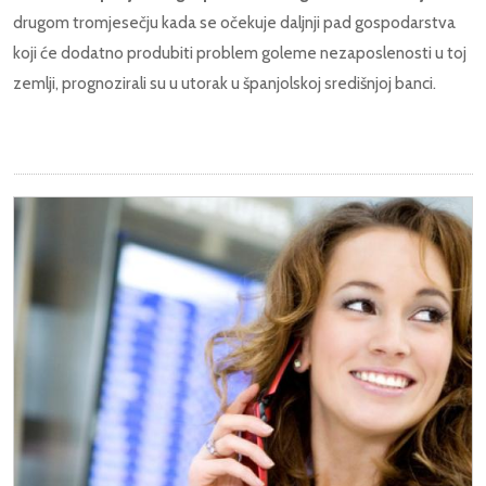
drugom tromjesečju kada se očekuje daljnji pad gospodarstva
koji će dodatno produbiti problem goleme nezaposlenosti u toj
zemlji, prognozirali su u utorak u španjolskoj središnjoj banci.