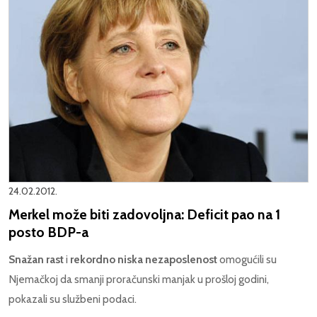
24.02.2012.
Merkel može biti zadovoljna: Deficit pao na 1
posto BDP-a
Snažan rast
i
rekordno niska nezaposlenost
omogućili su
Njemačkoj da smanji proračunski manjak u prošloj godini,
pokazali su službeni podaci.