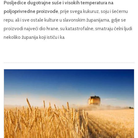
Posljedice dugotrajne suše i visokih temperatura na
poljoprivredne proizvode
, prije svega kukuruz, soju i šećernu
repu, ali i sve ostale kulture u slavonskim županijama, gdje se
proizvodi najveći dio hrane, su katastrofalne, smatraju čelni ljudi
nekoliko županija koji ističu i ka