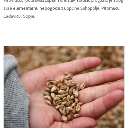
Virovitičko-podravski župan
Tomislav Tolušić
proglasio je zbog
suše
elementarnu nepogodu
za općine Suhopolje, Pitomaču,
Čađavicu i Sopje.