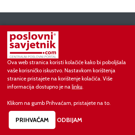
AKTUALNO
03.08.2026.
Otvoren jedan od najvećih family hotela na
srednjem Jadranu
Ova web stranica koristi kolačiće kako bi poboljšala
vaše korisničko iskustvo. Nastavkom korištenja
stranice pristajete na korištenje kolačića. Više
01.08.2026.
Novi zakon o najmu bolje štiti najmoprimce, ali i
informacija dostupno je na
linku
.
najmodavce
Klikom na gumb Prihvaćam, pristajete na to.
31.07.2026.
Domaća vina bez konkurencije: bira ih 90 posto
PRIHVAĆAM
ODBIJAM
hrvatskih potrošača