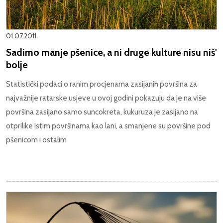
01.07.2011.
Sadimo manje pšenice, a ni druge kulture nisu niš'
bolje
Statistički podaci o ranim procjenama zasijanih površina za
najvažnije ratarske usjeve u ovoj godini pokazuju da je na više
površina zasijano samo suncokreta, kukuruza je zasijano na
otprilike istim površinama kao lani, a smanjene su površine pod
pšenicom i ostalim