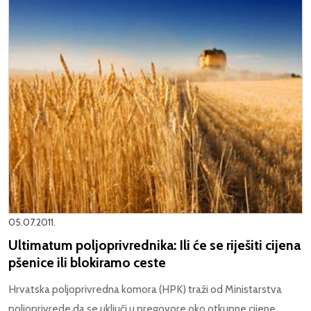
05.07.2011.
Ultimatum poljoprivrednika: Ili će se riješiti cijena
pšenice ili blokiramo ceste
Hrvatska poljoprivredna komora (HPK) traži od Ministarstva
poljoprivrede da se uključi u pregovore oko otkupne cijene