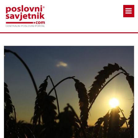
Skoči na glavni sadržaj