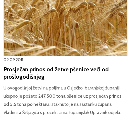
09.09.2011.
Prosječan prinos od žetve pšenice veći od
prošlogodišnjeg
U ovogodišnjoj žetvi na poljima u Osječko-baranjskoj županiji
ukupno je požeto
247.500 tona pšenice
uz prosječan
prinos
od 5,5 tona po hektaru
, istaknuto je na sastanku župana
Vladimira Šišljagića s pročelnicima županijskih Upravnih odjela.