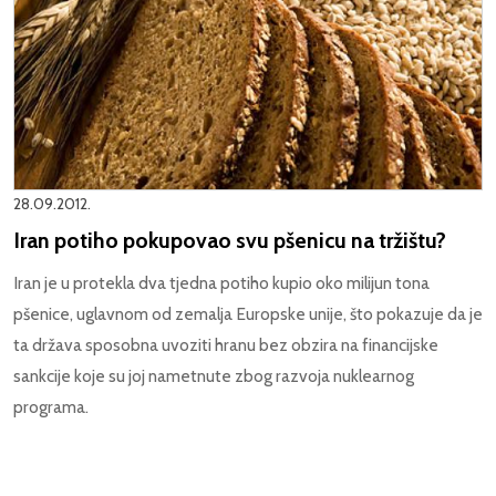
28.09.2012.
Iran potiho pokupovao svu pšenicu na tržištu?
Iran je u protekla dva tjedna potiho kupio oko milijun tona
pšenice, uglavnom od zemalja Europske unije, što pokazuje da je
ta država sposobna uvoziti hranu bez obzira na financijske
sankcije koje su joj nametnute zbog razvoja nuklearnog
programa.