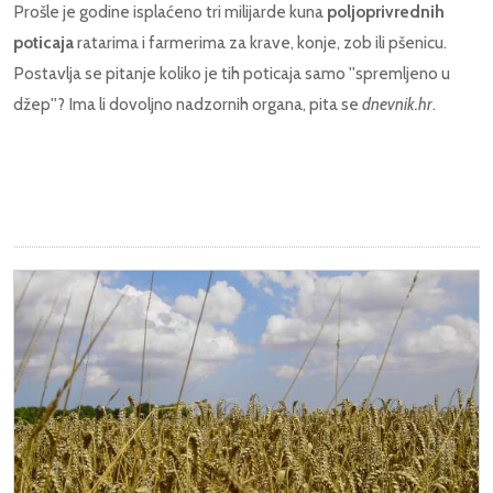
Prošle je godine isplaćeno tri milijarde kuna
poljoprivrednih
poticaja
ratarima i farmerima za krave, konje, zob ili pšenicu.
Postavlja se pitanje koliko je tih poticaja samo ''spremljeno u
džep''? Ima li dovoljno nadzornih organa, pita se
dnevnik.hr
.