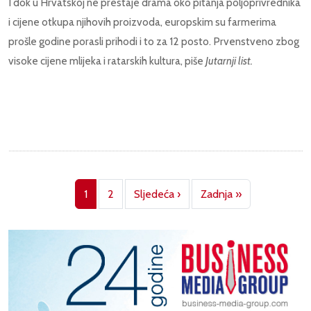
I dok u Hrvatskoj ne prestaje drama oko pitanja poljoprivrednika
i cijene otkupa njihovih proizvoda, europskim su farmerima
prošle godine porasli prihodi i to za 12 posto. Prvenstveno zbog
visoke cijene mlijeka i ratarskih kultura, piše
Jutarnji list.
Pagination
Next page
Last page
1
2
Sljedeća ›
Zadnja »