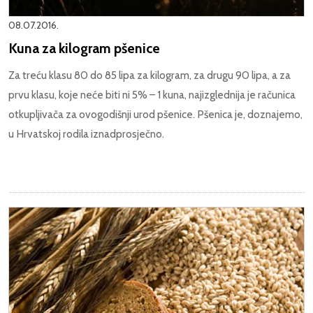
08.07.2016.
Kuna za kilogram pšenice
Za treću klasu 80 do 85 lipa za kilogram, za drugu 90 lipa, a za
prvu klasu, koje neće biti ni 5% – 1 kuna, najizglednija je računica
otkupljivača za ovogodišnji urod pšenice. Pšenica je, doznajemo,
u Hrvatskoj rodila iznadprosječno.