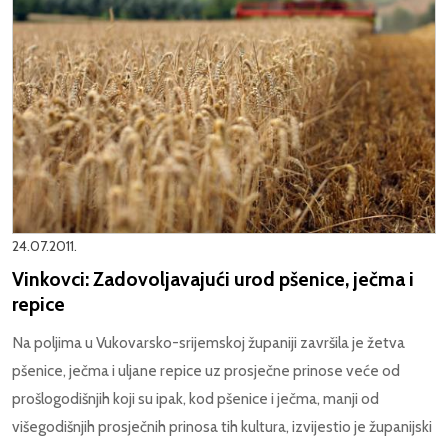
24.07.2011.
Vinkovci: Zadovoljavajući urod pšenice, ječma i
repice
Na poljima u Vukovarsko-srijemskoj županiji završila je žetva
pšenice, ječma i uljane repice uz prosječne prinose veće od
prošlogodišnjih koji su ipak, kod pšenice i ječma, manji od
višegodišnjih prosječnih prinosa tih kultura, izvijestio je županijski