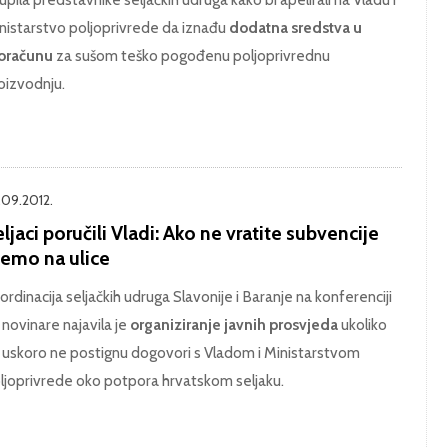
nistarstvo poljoprivrede da iznađu
dodatna sredstva u
oračunu
za sušom teško pogođenu poljoprivrednu
oizvodnju.
.09.2012.
ljaci poručili Vladi: Ako ne vratite subvencije
demo na ulice
ordinacija seljačkih udruga Slavonije i Baranje na konferenciji
 novinare najavila je
organiziranje javnih prosvjeda
ukoliko
 uskoro ne postignu dogovori s Vladom i Ministarstvom
ljoprivrede oko potpora hrvatskom seljaku.