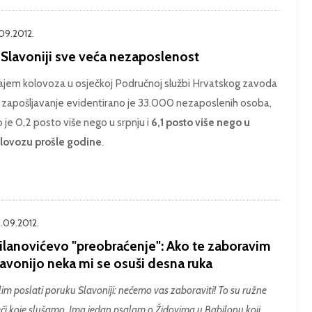
.09.2012.
 Slavoniji sve veća nezaposlenost
ajem kolovoza u osječkoj Područnoj službi Hrvatskog zavoda
 zapošljavanje evidentirano je 33.000 nezaposlenih osoba,
o je 0,2 posto više nego u srpnju i
6,1 posto više nego u
lovozu prošle godine
.
.09.2012.
ilanovićevo "preobraćenje": Ako te zaboravim
lavonijo neka mi se osuši desna ruka
lim poslati poruku Slavoniji: nećemo vas zaboraviti! To su ružne
ječi koje slušamo. Ima jedan psalam o Židovima u Babilonu koji