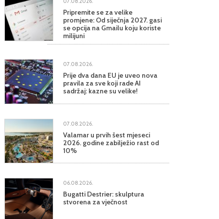
07.08.2026.
Pripremite se za velike
promjene: Od siječnja 2027. gasi
se opcija na Gmailu koju koriste
milijuni
07.08.2026.
Prije dva dana EU je uveo nova
pravila za sve koji rade AI
sadržaj: kazne su velike!
07.08.2026.
Valamar u prvih šest mjeseci
2026. godine zabilježio rast od
10%
06.08.2026.
Bugatti Destrier: skulptura
stvorena za vječnost