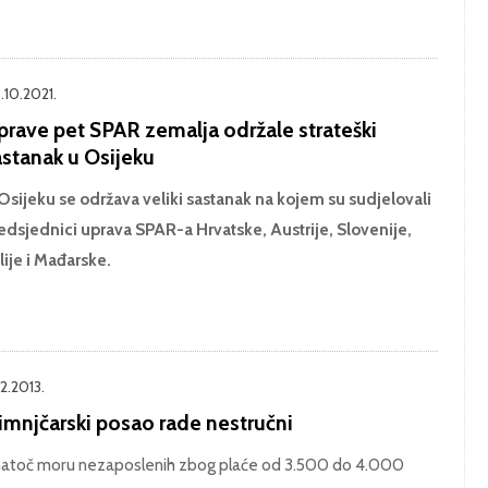
.10.2021.
prave pet SPAR zemalja održale strateški
astanak u Osijeku
Osijeku se održava veliki sastanak na kojem su sudjelovali
edsjednici uprava SPAR-a Hrvatske, Austrije, Slovenije,
alije i Mađarske.
12.2013.
imnjčarski posao rade nestručni
atoč moru nezaposlenih zbog plaće od 3.500 do 4.000