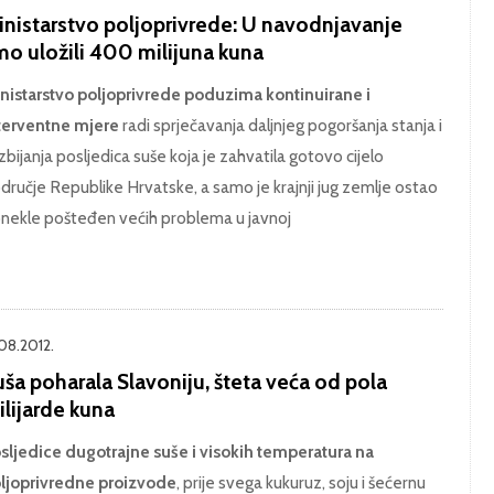
inistarstvo poljoprivrede: U navodnjavanje
mo uložili 400 milijuna kuna
nistarstvo poljoprivrede poduzima kontinuirane i
terventne mjere
radi sprječavanja daljnjeg pogoršanja stanja i
zbijanja posljedica suše koja je zahvatila gotovo cijelo
dručje Republike Hrvatske, a samo je krajnji jug zemlje ostao
nekle pošteđen većih problema u javnoj
.08.2012.
ša poharala Slavoniju, šteta veća od pola
lijarde kuna
sljedice dugotrajne suše i visokih temperatura na
ljoprivredne proizvode
, prije svega kukuruz, soju i šećernu