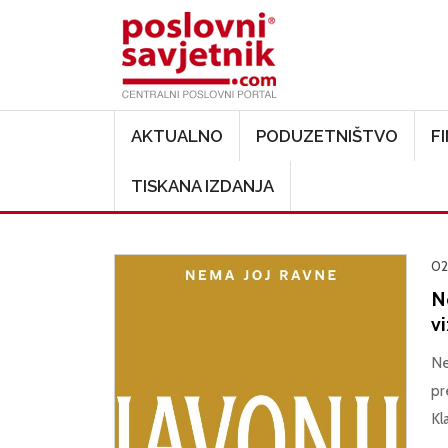
Main navigation
AKTUALNO
PODUZETNIŠTVO
F
TISKANA IZDANJA
02
Ne
vi
Ne
pr
Kl