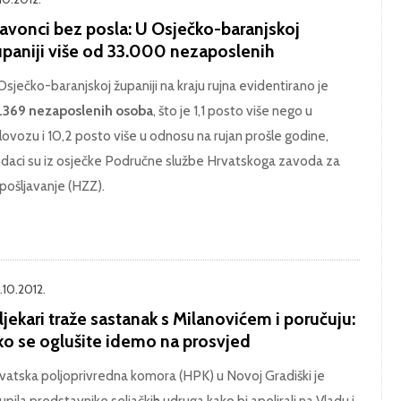
lavonci bez posla: U Osječko-baranjskoj
upaniji više od 33.000 nezaposlenih
Osječko-baranjskoj županiji na kraju rujna evidentirano je
.369 nezaposlenih osoba
, što je 1,1 posto više nego u
lovozu i 10,2 posto više u odnosu na rujan prošle godine,
daci su iz osječke Područne službe Hrvatskoga zavoda za
pošljavanje (HZZ).
.10.2012.
jekari traže sastanak s Milanovićem i poručuju:
ko se oglušite idemo na prosvjed
vatska poljoprivredna komora (HPK) u Novoj Gradiški je
upila predstavnike seljačkih udruga kako bi apelirali na Vladu i