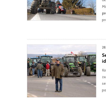
Mi
pr
pr
28
Se
i
Ko
za
se
po