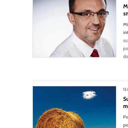
M
s
Mi
in
su
po
do
13
Su
mi
Po
po