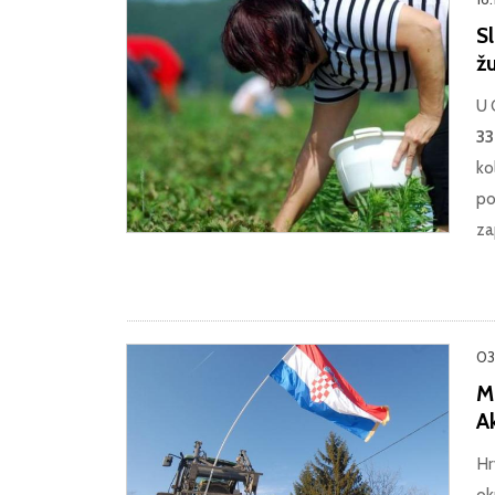
S
ž
U 
33
ko
po
za
03
Ml
A
Hr
ok