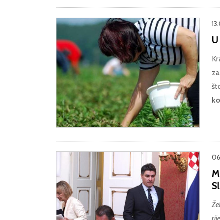
13
U
Kr
za
št
ko
06
M
S
Že
ri