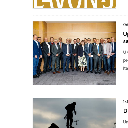
06
U
s
U 
pr
It
17.
D
Un