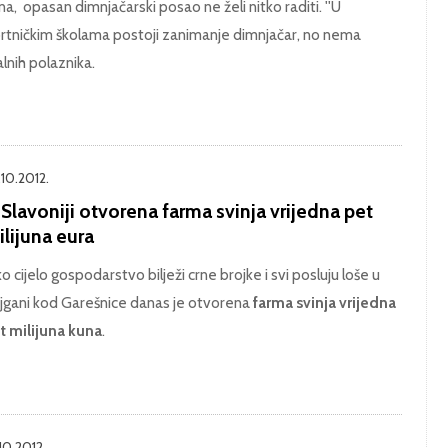
na,
opasan dimnjačarski posao ne želi nitko raditi. ''U
rtničkim školama postoji zanimanje dimnjačar, no nema
alnih polaznika.
.10.2012.
Slavoniji otvorena farma svinja vrijedna pet
lijuna eura
ko cijelo gospodarstvo bilježi crne brojke i svi posluju loše u
jgani kod Garešnice danas je otvorena
farma svinja vrijedna
t milijuna kuna
.
10.2012.