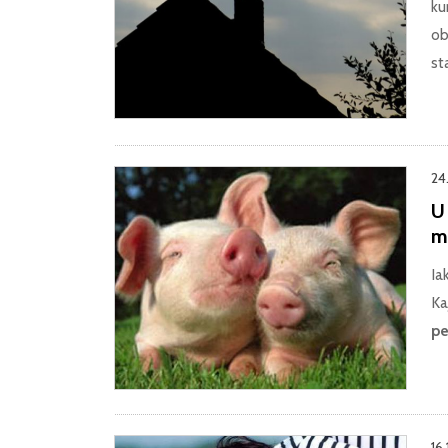
ku
ob
st
24
U 
mi
Ia
Ka
pe
16.