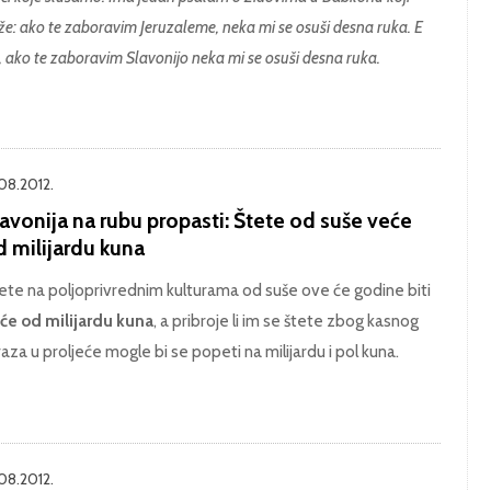
že: ako te zaboravim Jeruzaleme, neka mi se osuši desna ruka. E
, ako te zaboravim Slavonijo neka mi se osuši desna ruka.
.08.2012.
avonija na rubu propasti: Štete od suše veće
d milijardu kuna
ete na poljoprivrednim kulturama od suše ove će godine biti
će od milijardu kuna
, a pribroje li im se štete zbog kasnog
aza u proljeće mogle bi se popeti na milijardu i pol kuna.
.08.2012.