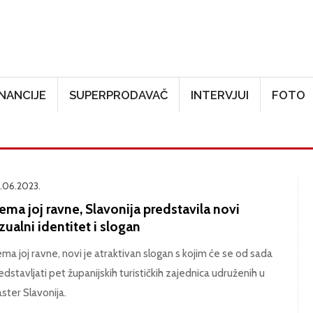
Skoči na glavni sadržaj
INANCIJE
SUPERPRODAVAČ
INTERVJUI
FOTO
.06.2023.
ma joj ravne, Slavonija predstavila novi
zualni identitet i slogan
ma joj ravne, novi je atraktivan slogan s kojim će se od sada
edstavljati pet županijskih turističkih zajednica udruženih u
aster Slavonija.