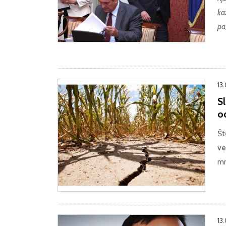
ka
pa
13
Sl
o
Št
ve
mr
13