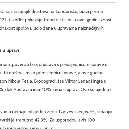
0 najznačajnijih društava na Londonskoj burzi prema
, također pokazuje trend rasta, pa u ovoj godini iznosi
nakost spolova, udio žena u upravama najznačajnijih
 u upravi
odinom, povećao broj društava s predsjednicom uprave u
 tri društva imala predsjednicu uprave, a ove godine
on Nikola Tesla, Brodogradilište Viktor Lenac i Ingra u
, dok Podravka ima 40% žena u upravi. Ovo su ujedno i
avama nemaju niti jednu ženu, tzv
. zero companies,
smanjio
 tvrtki je trenutno 42,9%. Za usporedbu, svih 100
ju barem jednu ženu u upravi.