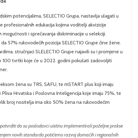
rde
udskim potencijalima, SELECTIO Grupa, nastavlja ulagati u
rofesionalnih edukacija kojima voditelji akvizicije
 mogućnosti i sprečavanja diskriminacije u selekciji.
tak da 57% rukovodećih pozicija SELECTIO Grupe čine žene.
ardima, stručnjaci SLELECTIO Grupe najavili su i promjene u
o 100 tvrtki koje će u 2022. godini pokušati zadovoljiti
ner.
 indeksom žena su TRS, SAFU, te mSTART plus koji imaju
Pliva Hrvatska i Poslovna Inteligencija koje imaju 75%, te
elik broj nositelja ima oko 50% žena na rukovodećim
potvrditi da su poslodavci uistinu implementirali poželjne prakse
njem novih standarda potičemo razvoj domaćih i regionalnih