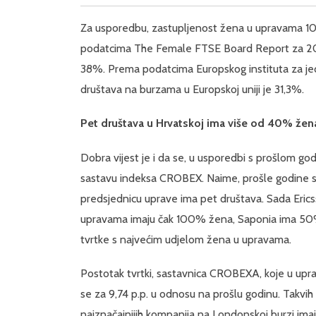
Za usporedbu, zastupljenost žena u upravama 10
podatcima The Female FTSE Board Report za 2021.
38%. Prema podatcima Europskog instituta za jed
društava na burzama u Europskoj uniji je 31,3%.
Pet društava u Hrvatskoj ima više od 40% žena
Dobra vijest je i da se, u usporedbi s prošlom g
sastavu indeksa CROBEX. Naime, prošle godine su
predsjednicu uprave ima pet društava. Sada Ericss
upravama imaju čak 100% žena, Saponia ima 50%
tvrtke s najvećim udjelom žena u upravama.
Postotak tvrtki, sastavnica CROBEXA, koje u upr
se za 9,74 p.p. u odnosu na prošlu godinu. Takvih
najznačajnijih kompanija na Londonskoj burzi ima