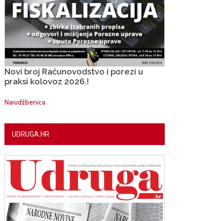
Novi broj Računovodstvo i porezi u
praksi kolovoz 2026.!
Narudžbenica
UDRUGA.HR