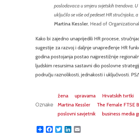
poslodavaca u smjeru svjetskih trendova. U 
uključilo se više od pedeset HR stručnjaka, a
Martina Kessler
, Head of Organization
Kako bi zajedno unaprijedili HR procese, stručnja
sugestije za razvoj i daljnje unapređenje HR funk
godina postojanja postao najprestižnije regional
ljudskim resursima sastavni dio poslovne strategij
području raznolikosti, jednakosti i uključivosti. P
žena
upravama
Hrvatskih tvrtki
Oznake
Martina Kessler
The Female FTSE B
poslovni savjetnik
business media g
Share
Facebook
Twitter
LinkedIn
Email