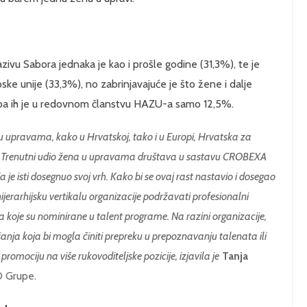
ivu Sabora jednaka je kao i prošle godine (31,3%), te je
ske unije (33,3%), no zabrinjavajuće je što žene i dalje
i, pa ih je u redovnom članstvu HAZU-a samo 12,5%.
u upravama, kako u Hrvatskoj, tako i u Europi, Hrvatska za
p. Trenutni udio žena u upravama društava u sastavu CROBEXA
a je isti dosegnuo svoj vrh. Kako bi se ovaj rast nastavio i dosegao
ijerarhijsku vertikalu organizacije podržavati profesionalni
a koje su nominirane u talent programe. Na razini organizacije,
anja koja bi mogla činiti prepreku u prepoznavanju talenata ili
omociju na više rukovoditeljske pozicije, izjavila je
Tanja
O Grupe.