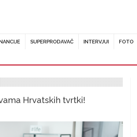
Skoči na glavni sadržaj
INANCIJE
SUPERPRODAVAČ
INTERVJUI
FOTO
vama Hrvatskih tvrtki!