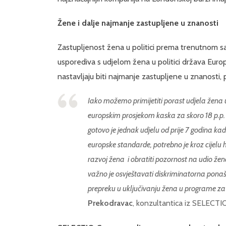
Žene i dalje najmanje zastupljene u znanosti
Zastupljenost žena u politici prema trenutnom saz
usporediva s udjelom žena u politici država Europ
nastavljaju biti najmanje zastupljene u znanost
Iako možemo primijetiti porast udjela žena 
europskim prosjekom kaska za skoro 18 p.
gotovo je jednak udjelu od prije 7 godina kad
europske standarde, potrebno je kroz cijelu h
razvoj žena i obratiti pozornost na udio žen
važno je osvještavati diskriminatorna ponaš
prepreku u uključivanju žena u programe za pr
Prekodravac
, konzultantica iz SELECTI