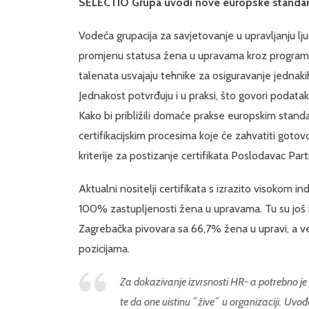
SELECTIO Grupa uvodi nove europske standa
Vodeća grupacija za savjetovanje u upravljanju lj
promjenu statusa žena u upravama kroz programe p
talenata usvajaju tehnike za osiguravanje jednakih
Jednakost potvrđuju i u praksi, što govori poda
Kako bi približili domaće prakse europskim stand
certifikacijskim procesima koje će zahvatiti gotov
kriterije za postizanje certifikata Poslodavac Part
Aktualni nositelji certifikata s izrazito visokom
100% zastupljenosti žena u upravama. Tu su još i 
Zagrebačka pivovara sa 66,7% žena u upravi, a v
pozicijama.
Za dokazivanje izvrsnosti HR- a potrebno je 
te da one uistinu ˝žive˝ u organizaciji.
Uvođe