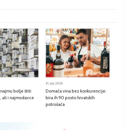
31, srp, 2026
najmu bolje štiti
Domaća vina bez konkurencije:
 ali i najmodavce
bira ih 90 posto hrvatskih
potrošača