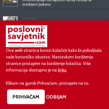
srednjem Jadranu
01.08.2026.
Novi zakon o najmu bolje štiti najmoprimce, ali i
najmodavce
PODUZETNIŠTVO
Ova web stranica koristi kolačiće kako bi poboljšala
vaše korisničko iskustvo. Nastavkom korištenja
stranice pristajete na korištenje kolačića. Više
01.08.2026.
informacija dostupno je na
linku
.
adidas i Hrvatski nogometni savez objavili
višegodišnje partnerstvo
Klikom na gumb Prihvaćam, pristajete na to.
30.07.2026.
UGP najavio prosvjed protiv novih nameta i načina
PRIHVAĆAM
ODBIJAM
donošenja propisa