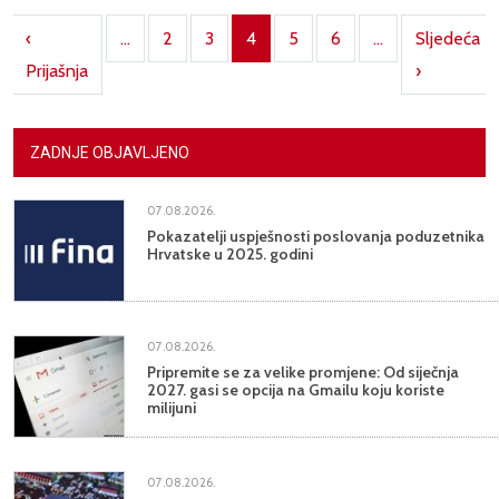
Pagination
‹
…
2
3
4
5
6
…
Sljedeća
irst page
Previous page
Next pag
Prijašnja
›
ZADNJE OBJAVLJENO
07.08.2026.
Pokazatelji uspješnosti poslovanja poduzetnika
Hrvatske u 2025. godini
07.08.2026.
Pripremite se za velike promjene: Od siječnja
2027. gasi se opcija na Gmailu koju koriste
milijuni
07.08.2026.