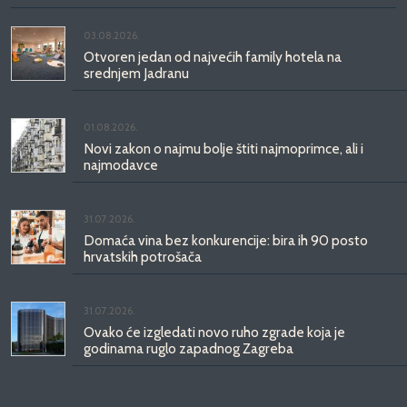
03.08.2026.
Otvoren jedan od najvećih family hotela na
srednjem Jadranu
01.08.2026.
Novi zakon o najmu bolje štiti najmoprimce, ali i
najmodavce
31.07.2026.
Domaća vina bez konkurencije: bira ih 90 posto
hrvatskih potrošača
31.07.2026.
Ovako će izgledati novo ruho zgrade koja je
godinama ruglo zapadnog Zagreba