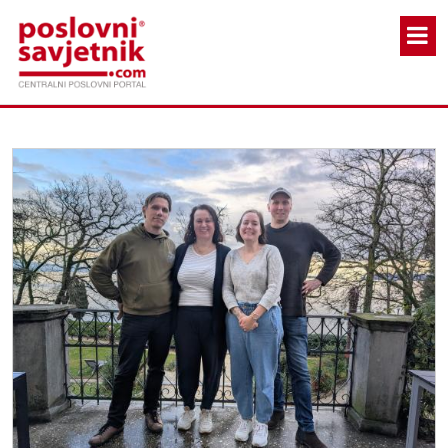
Skoči na glavni sadržaj