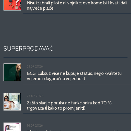
Nisu izabrali pilote ni vojnike: evo kome bi Hrvati dali
najveće plaće
SUPERPRODAVAČ
31.07.2026.
BCG: Luksuz više ne kupuje status, nego kvalitetu,
vrijeme i dugoročnu vrijednost
27.07.2026.
Zašto slanje poruka ne funkcionira kod 70 %
trgovaca (i kako to promijeniti)
14.07.2026.