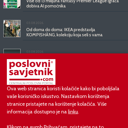
Više od 13 milijuna Fantasy Premier League igrača
dobiva AI pomoćnika
03.08.2026.
Od doma do doma: IKEA predstavlja
KOMPISHÄNG, kolekciju koja seli s vama
03.08.2026.
Kineski BYD predstavio luksuznu limuzinu veću od
Mercedesove S-klase, obećava domet do 1.000
kilometara
Ova web stranica koristi kolačiće kako bi poboljšala
vaše korisničko iskustvo. Nastavkom korištenja
stranice pristajete na korištenje kolačića. Više
informacija dostupno je na
linku
.
©
poslovni-savjetnik.com član je
Klikom na gumb Prihvaćam, pristajete na to.