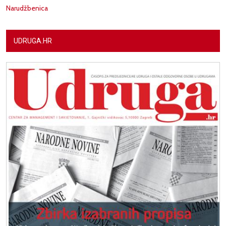
Narudžbenica
UDRUGA.HR