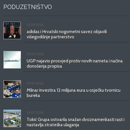
PODUZETNIŠTVO
01.08.2026.
adidas i Hrvatski nogometni savez objavili
višegodišnje partnerstvo
30.07.2026.
UGP najavio prosvjed protiv novih nameta i načina
donošenja propisa
29.07.2026.
Mlinar investira 12 milijuna eura u osječku tvornicu
bureka
29.07.2026.
Tokić Grupa ostvarila snažan dvoznamenkasti rast i
nastavlja strateška ulaganja