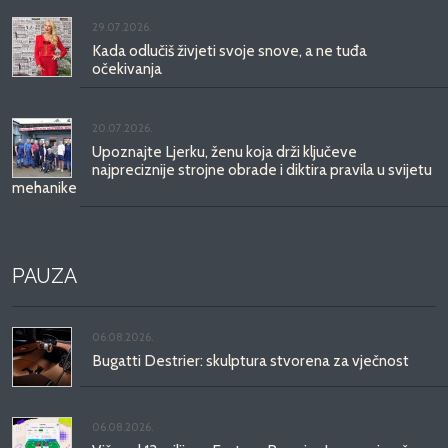
29.07.2026.
Kada odlučiš živjeti svoje snove, a ne tuđa
očekivanja
20.07.2026.
Upoznajte Ljerku, ženu koja drži ključeve
najpreciznije strojne obrade i diktira pravila u svijetu
mehanike
PAUZA
06.08.2026.
Bugatti Destrier: skulptura stvorena za vječnost
06.08.2026.