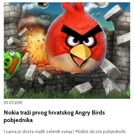
01.07.2011.
Nokia traži prvog hrvatskog Angry Birds
pobjednika
I vama je dosta malih zelenih svinja? Mislite da ste pobjednički