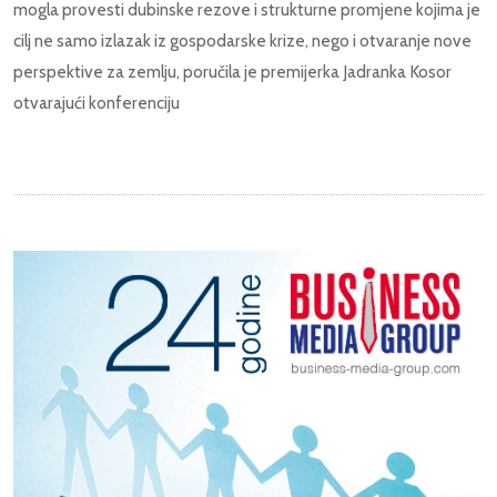
mogla provesti dubinske rezove i strukturne promjene kojima je
cilj ne samo izlazak iz gospodarske krize, nego i otvaranje nove
perspektive za zemlju, poručila je premijerka Jadranka Kosor
otvarajući konferenciju