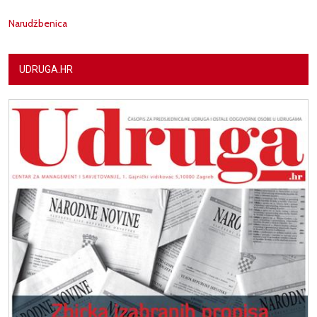
Narudžbenica
UDRUGA.HR