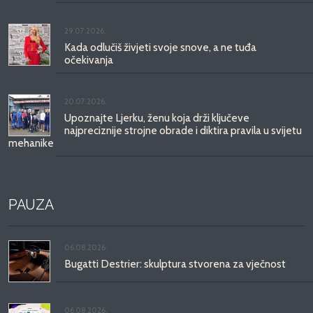
29.07.2026.
Kada odlučiš živjeti svoje snove, a ne tuđa
očekivanja
20.07.2026.
Upoznajte Ljerku, ženu koja drži ključeve
najpreciznije strojne obrade i diktira pravila u svijetu
mehanike
PAUZA
06.08.2026.
Bugatti Destrier: skulptura stvorena za vječnost
06.08.2026.