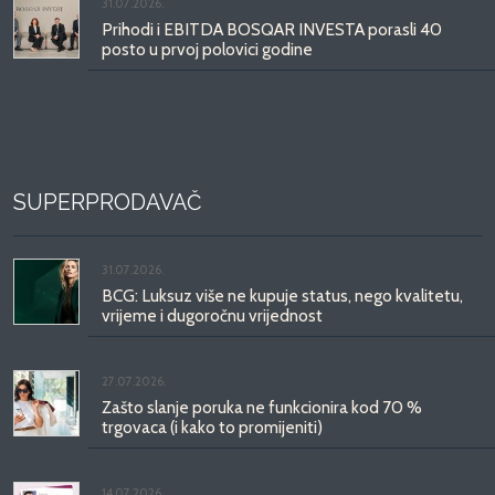
31.07.2026.
Prihodi i EBITDA BOSQAR INVESTA porasli 40
posto u prvoj polovici godine
SUPERPRODAVAČ
31.07.2026.
BCG: Luksuz više ne kupuje status, nego kvalitetu,
vrijeme i dugoročnu vrijednost
27.07.2026.
Zašto slanje poruka ne funkcionira kod 70 %
trgovaca (i kako to promijeniti)
14.07.2026.