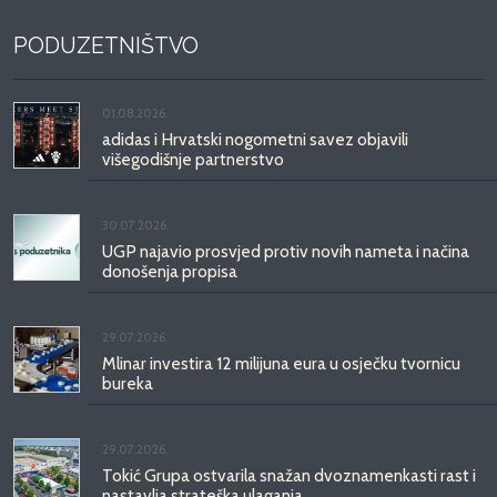
PODUZETNIŠTVO
01.08.2026.
adidas i Hrvatski nogometni savez objavili
višegodišnje partnerstvo
30.07.2026.
UGP najavio prosvjed protiv novih nameta i načina
donošenja propisa
29.07.2026.
Mlinar investira 12 milijuna eura u osječku tvornicu
bureka
29.07.2026.
Tokić Grupa ostvarila snažan dvoznamenkasti rast i
nastavlja strateška ulaganja