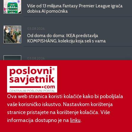
Više od 13 milijuna Fantasy Premier League igrača
dobiva AI pomoćnika
03.08.2026.
Od doma do doma: IKEA predstavlja
KOMPISHÄNG, kolekciju koja seli s vama
03.08.2026.
Kineski BYD predstavio luksuznu limuzinu veću od
Mercedesove S-klase, obećava domet do 1.000
kilometara
Ova web stranica koristi kolačiće kako bi poboljšala
vaše korisničko iskustvo. Nastavkom korištenja
stranice pristajete na korištenje kolačića. Više
informacija dostupno je na
linku
.
©
poslovni-savjetnik.com član je