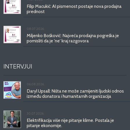
Filip Macukić: AI pismenost postaje nova prodajna
prednost
08.07.2026.
Miljenko Bošković: Najveća prodajna pogreška je
pomisliti da je 'ne' kraj razgovora
INTERVJUI
06.08.2026.
Daryl Upsall: Ništa ne može zamijeniti ljudski odnos
između donatora i humanitarnih organizacija
30.07.2026.
Elektrifikacija više nije pitanje klime. Postala je
pitanje ekonomije.