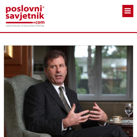
Skoči na glavni sadržaj