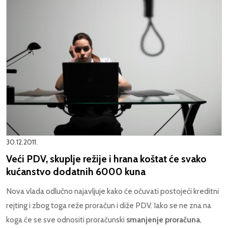
30.12.2011.
Veći PDV, skuplje režije i hrana koštat će svako
kućanstvo dodatnih 6000 kuna
Nova vlada odlučno najavljuje kako će očuvati postojeći kreditni
rejting i zbog toga reže proračun i diže PDV. Iako se ne zna na
koga će se sve odnositi proračunski
smanjenje proračuna
,