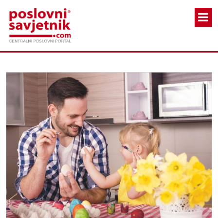
Skoči na glavni sadržaj