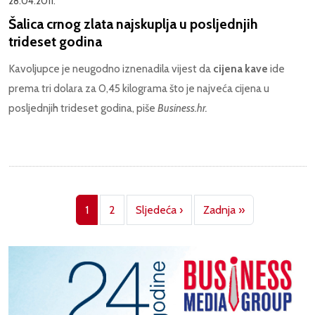
28.04.2011.
Šalica crnog zlata najskuplja u posljednjih
trideset godina
Kavoljupce je neugodno iznenadila vijest da
cijena kave
ide
prema tri dolara za 0,45 kilograma što je najveća cijena u
posljednjih trideset godina, piše
Business.hr.
Pagination
Next page
Last page
1
2
Sljedeća ›
Zadnja »