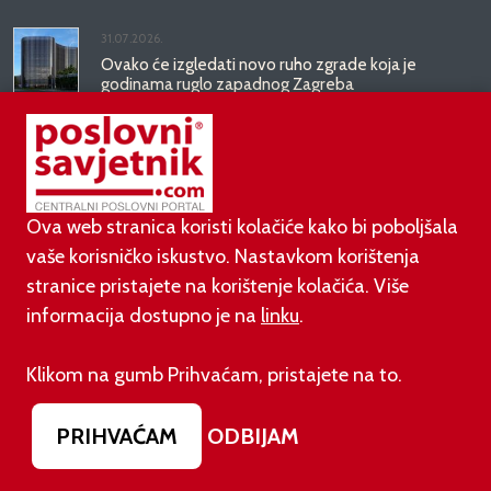
31.07.2026.
Ovako će izgledati novo ruho zgrade koja je
godinama ruglo zapadnog Zagreba
PODUZETNIŠTVO
Ova web stranica koristi kolačiće kako bi poboljšala
01.08.2026.
vaše korisničko iskustvo. Nastavkom korištenja
adidas i Hrvatski nogometni savez objavili
stranice pristajete na korištenje kolačića. Više
višegodišnje partnerstvo
informacija dostupno je na
linku
.
30.07.2026.
Klikom na gumb Prihvaćam, pristajete na to.
UGP najavio prosvjed protiv novih nameta i načina
donošenja propisa
PRIHVAĆAM
ODBIJAM
29.07.2026.