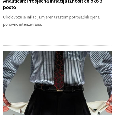
Analitičari: Prosječna inflacija iznosit će oko 3
posto
U kolovozu je
inflacija
mjerena rastom potrošačkih cijena
ponovno intenzivirana.