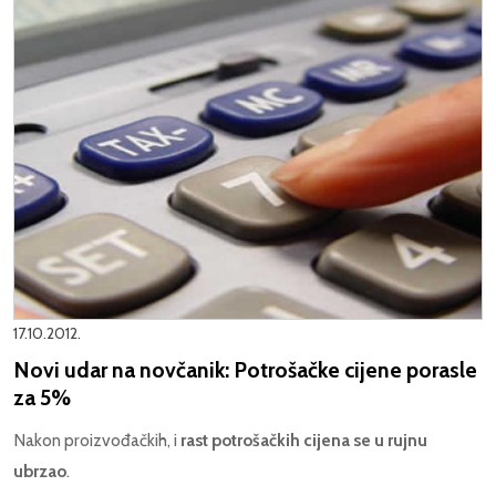
17.10.2012.
Novi udar na novčanik: Potrošačke cijene porasle
za 5%
Nakon proizvođačkih, i
rast potrošačkih cijena se u rujnu
ubrzao
.