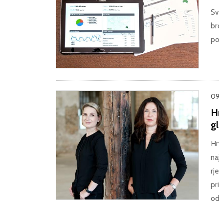
Sv
br
po
09
H
g
Hr
na
rj
pr
od