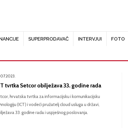
Skoči na glavni sadržaj
INANCIJE
SUPERPRODAVAČ
INTERVJUI
FOTO
.07.2023.
T tvrtka Setcor obilježava 33. godine rada
tcor, hrvatska tvrtka za informacijsku i komunikacijsku
hnologiju (ICT) i vodeći pružatelj cloud usluga u državi,
ilježava 33. godine rada i uspješnog poslovanja.