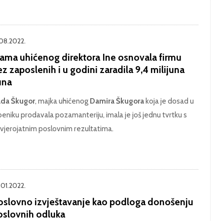
.08.2022.
ama uhićenog direktora Ine osnovala firmu
z zaposlenih i u godini zaradila 9,4 milijuna
una
da Škugor
, majka uhićenog
Damira Škugora
koja je dosad u
beniku prodavala pozamanteriju, imala je još jednu tvrtku s
vjerojatnim poslovnim rezultatima.
.01.2022.
oslovno izvještavanje kao podloga donošenju
oslovnih odluka