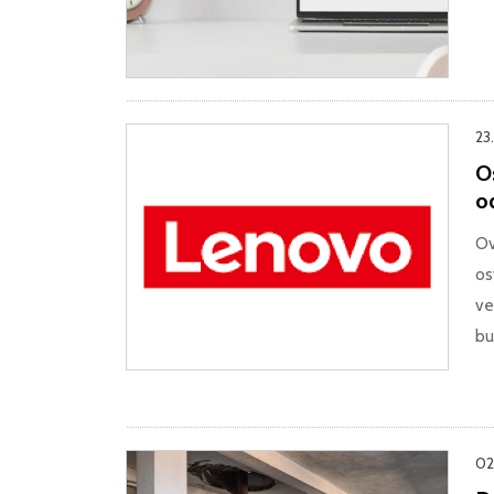
23
Os
od
Ov
os
ve
bu
02