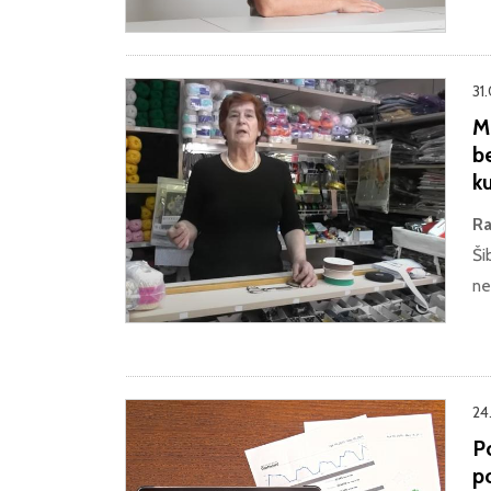
31
M
be
k
Ra
Ši
ne
24
P
p