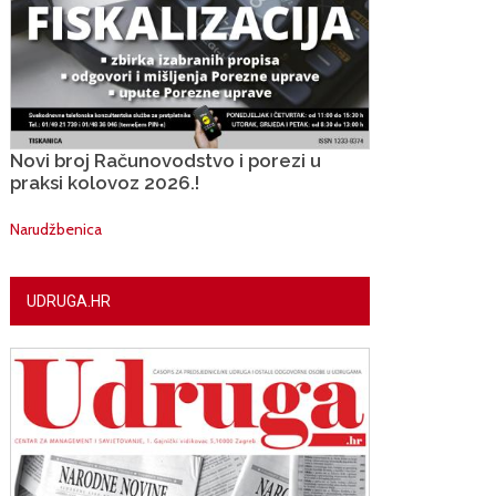
Novi broj Računovodstvo i porezi u
praksi kolovoz 2026.!
Narudžbenica
UDRUGA.HR