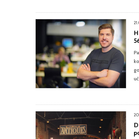
21
H
5
Pa
ko
go
uč
20
D
po