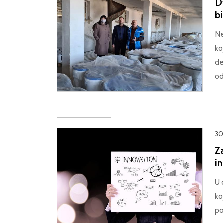
D
b
Ne
ko
de
od
30
Z
i
U 
ko
po