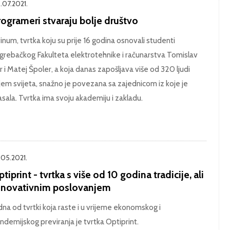
.07.2021.
ogrameri stvaraju bolje društvo
finum, tvrtka koju su prije 16 godina osnovali studenti
grebačkog Fakulteta elektrotehnike i računarstva Tomislav
r i Matej Špoler, a koja danas zapošljava više od 320 ljudi
ljem svijeta, snažno je povezana sa zajednicom iz koje je
asala. Tvrtka ima svoju akademiju i zakladu.
.05.2021.
tiprint - tvrtka s više od 10 godina tradicije, ali
 inovativnim poslovanjem
dna od tvrtki koja raste i u vrijeme ekonomskog i
ndemijskog previranja je tvrtka Optiprint.