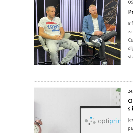
05
Pr
In
za
Ca
di
st
24
Op
s
Je
pa