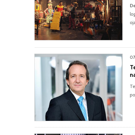
De
lo
oj
07
T
na
Te
po