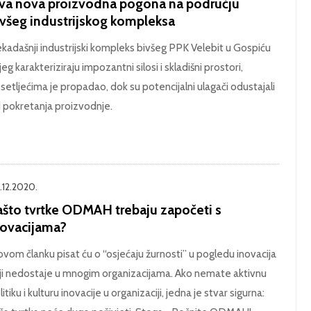
va nova proizvodna pogona na području
ivšeg industrijskog kompleksa
kadašnji industrijski kompleks bivšeg PPK Velebit u Gospiću
jeg karakteriziraju impozantni silosi i skladišni prostori,
setljećima je propadao, dok su potencijalni ulagači odustajali
 pokretanja proizvodnje.
.12.2020.
ašto tvrtke ODMAH trebaju započeti s
novacijama?
ovom članku pisat ću o “osjećaju žurnosti” u pogledu inovacija
ji nedostaje u mnogim organizacijama. Ako nemate aktivnu
litiku i kulturu inovacije u organizaciji, jedna je stvar sigurna: