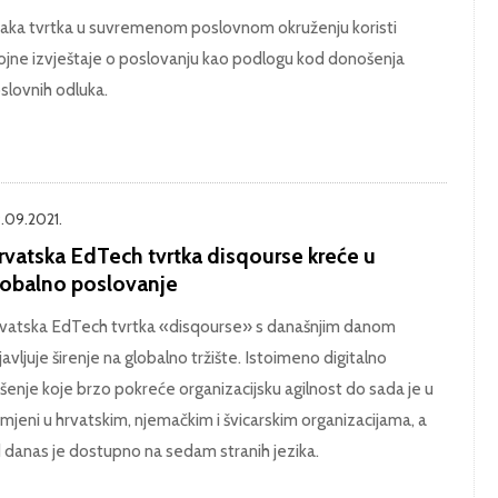
aka tvrtka u suvremenom poslovnom okruženju koristi
ojne izvještaje o poslovanju kao podlogu kod donošenja
slovnih odluka.
.09.2021.
rvatska EdTech tvrtka disqourse kreće u
lobalno poslovanje
vatska EdTech tvrtka «disqourse» s današnjim danom
javljuje širenje na globalno tržište. Istoimeno digitalno
ešenje koje brzo pokreće organizacijsku agilnost do sada je u
imjeni u hrvatskim, njemačkim i švicarskim organizacijama, a
 danas je dostupno na sedam stranih jezika.