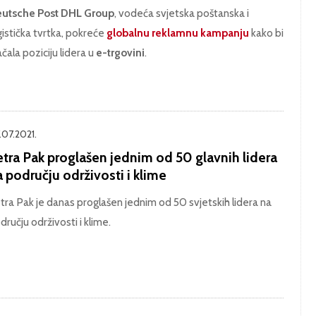
utsche Post DHL Group
, vodeća svjetska poštanska i
gistička tvrtka, pokreće
globalnu reklamnu kampanju
kako bi
ačala poziciju lidera u
e-trgovini
.
.07.2021.
etra Pak proglašen jednim od 50 glavnih lidera
 području održivosti i klime
tra Pak je danas proglašen jednim od 50 svjetskih lidera na
dručju održivosti i klime.