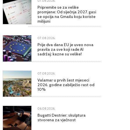
07.08.2026.
Pripremite se za velike
promjene: Od siječnja 2027. gasi
se opcija na Gmailu koju koriste
milijuni
07.08.2026.
Prije dva dana EU je uveo nova
pravila za sve koji rade AI
sadržaj: kazne su velike!
07.08.2026.
Valamar u prvih šest mjeseci
2026. godine zabilježio rast od
10%
06.08.2026.
Bugatti Destrier: skulptura
stvorena za vječnost