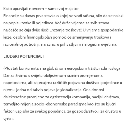
Kako upravljati novcem – sam svoj majstor
Financije su danas prva stavka o kojoj se vodi računa, bilo da se nalazi
na popisu tvrtke ili pojedinca. Već duže vrijeme sa svih strana
najčešće se čuju dvije riječi: „rezanje troškova“. U vrijeme gospodarske
krize, osobni financijski plan pomoći će smanjivanju troškova i
racionalnoj potrošnji, naravno, u prihvatljivim i mogućim uvjetima.
LJUDSKI POTENCIJALI
(P)ostati konkurentan na globalnom europskom tržištu rada i usluga
Danas živimo u svijetu obilježenom raznim promjenama,
napetostima, ali i utjecajima različitih pojava na društvo i pojedince u
njemu. Jedna od takvih pojava je globalizacija. Ona donosi
dalekosežne promjene za egzistenciju kompanija, nacija i društava,
temeljito mijenja socio-ekonomske paradigme kao što su ključni
faktori uspjeha za svakog pojedinca, za gospodarstvo, i za društvo u
cjelini.