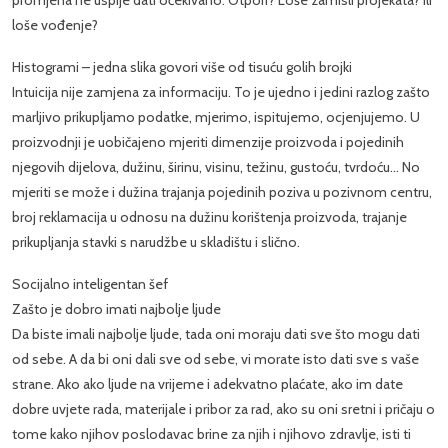
loše vođenje?
Histogrami – jedna slika govori više od tisuću golih brojki
Intuicija nije zamjena za informaciju. To je ujedno i jedini razlog zašto
marljivo prikupljamo podatke, mjerimo, ispitujemo, ocjenjujemo. U
proizvodnji je uobičajeno mjeriti dimenzije proizvoda i pojedinih
njegovih dijelova, dužinu, širinu, visinu, težinu, gustoću, tvrdoću... No
mjeriti se može i dužina trajanja pojedinih poziva u pozivnom centru,
broj reklamacija u odnosu na dužinu korištenja proizvoda, trajanje
prikupljanja stavki s narudžbe u skladištu i slično.
Socijalno inteligentan šef
Zašto je dobro imati najbolje ljude
Da biste imali najbolje ljude, tada oni moraju dati sve što mogu dati
od sebe. A da bi oni dali sve od sebe, vi morate isto dati sve s vaše
strane. Ako ako ljude na vrijeme i adekvatno plaćate, ako im date
dobre uvjete rada, materijale i pribor za rad, ako su oni sretni i pričaju o
tome kako njihov poslodavac brine za njih i njihovo zdravlje, isti ti