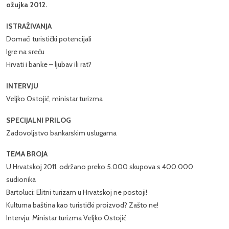
ožujka 2012.
ISTRAŽIVANJA
Domaći turistički potencijali
Igre na sreću
Hrvati i banke – ljubav ili rat?
INTERVJU
Veljko Ostojić, ministar turizma
SPECIJALNI PRILOG
Zadovoljstvo bankarskim uslugama
TEMA BROJA
U Hrvatskoj 2011. održano preko 5.000 skupova s 400.000
sudionika
Bartoluci: Elitni turizam u Hrvatskoj ne postoji!
Kulturna baština kao turistički proizvod? Zašto ne!
Intervju: Ministar turizma Veljko Ostojić