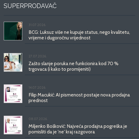
SUPERPRODAVAČ
31.07.2026.
BCG: Luksuz više ne kupuje status, nego kvalitetu,
vrijeme i dugoročnu vrijednost
27.07.2026.
Zašto slanje poruka ne funkcionira kod 70 %
trgovaca (i kako to promijeniti)
14.07.2026.
Filip Macukić: AI pismenost postaje nova prodajna
prednost
08.07.2026.
Miljenko Bošković: Najveća prodajna pogreška je
pomisliti da je 'ne' kraj razgovora