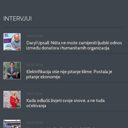
INTERVJUI
06.08.2026.
Daryl Upsall: Ništa ne može zamijeniti ljudski odnos
između donatora i humanitarnih organizacija
30.07.2026.
Elektrifikacija više nije pitanje klime. Postala je
pitanje ekonomije.
29.07.2026.
Kada odlučiš živjeti svoje snove, a ne tuđa
očekivanja
20.07.2026.