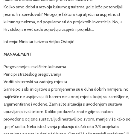
Koliko smo dobri u razvoju kulturnog turizma, gdje leže potencijali,
jesmo li napredovali? Mnogo je faktora koji utječu na uspješnost
kulturnog turizma, od popularnosti do projektnih investicija. No, u
Hrvatskoj se već sada pojavljuju uspješni projekti…
Intervju: Ministar turizma Veljko Ostojić
MANAGEMENT
Pregovaranje u različitim kulturama
Principi strateškog pregovaranja
Voditi sistemski sa zadnjeg mjesta
Same po sebi inicijative s promjenama su u duhu dobrih namjera, no
najčešće ne uspijevaju, ili barem ne u onoj mjeri u kojoj su zamišljene,
argumentirane i vođene. Zamislite situaciju s uvođenjem sustava
upravljanja kvalitetom. Koliko poduzeća znate gdje su nakon
provedene ocjene sustava ljudi nastavili po svom, manje više kako se
„prije“ radilo. Neka istraživanja pokazuju da čak oko 2/3 projekata
promjena ne uspije dati očekivano. Otpori? Loše zamisli projekata? Ili