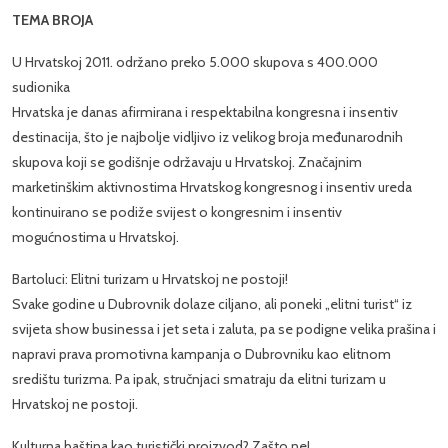
TEMA BROJA
U Hrvatskoj 2011. održano preko 5.000 skupova s 400.000
sudionika
Hrvatska je danas afirmirana i respektabilna kongresna i insentiv
destinacija, što je najbolje vidljivo iz velikog broja međunarodnih
skupova koji se godišnje održavaju u Hrvatskoj. Značajnim
marketinškim aktivnostima Hrvatskog kongresnog i insentiv ureda
kontinuirano se podiže svijest o kongresnim i insentiv
mogućnostima u Hrvatskoj.
Bartoluci: Elitni turizam u Hrvatskoj ne postoji!
Svake godine u Dubrovnik dolaze ciljano, ali poneki „elitni turist“ iz
svijeta show businessa i jet seta i zaluta, pa se podigne velika prašina i
napravi prava promotivna kampanja o Dubrovniku kao elitnom
središtu turizma. Pa ipak, stručnjaci smatraju da elitni turizam u
Hrvatskoj ne postoji.
Kulturna baština kao turistički proizvod? Zašto ne!