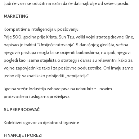
ljudi će vam se odužiti na način da će dati najbolje od sebe u poslu.
MARKETING
Kompetitivna inteligencija u poslovanju
Prije 500. godina prije Krista, Sun Tzu, veliki vojni strateg drevne Kine,
napisao je traktat “Umijeće ratovanja”. S današnjeg gledišta, većina
njegovih pristupa mogla bi se ocijeniti barbarskima, no ipak, njegovi
pogledi kao i sama stajališta o strategiji i danas su relevantni, kako za
vojne zapovjednike tako i za poslovne poduzetnike. Oni imaju samo
jedan cilj: saznati kako pobijediti „neprijatelja“.
Igre na sreću: Industrija zabave prva na udaru krize - novim
proizvodima i uslugama preživljava
SUPERPRODAVAČ
Kolektivni ugovor za djelatnost trgovine
FINANCIJE I POREZI