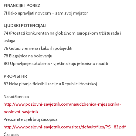
FINANCIJE I POREZI
71 Kako upravljati novcem – sam svoj majstor
LJUDSKI POTENCIJALI
74 (P)ostati konkurentan na globalnom europskom tržištu rada i
usluga
76 Gutači vremena i kako ih pobijediti
78 Blagajnica na bolovanju
80 Upravljanje sukobima - vještina koju je korisno naučiti
PROPISI.HR
82 Neka pitanja fleksibilizacije u Republici Hrvatskoj
Narudžbenica
http://www.poslovni-savjetnik.com/narudzbenica-mjesecnika-
poslovni-savjetnik
Preuzmite cijeli broj časopisa
http://www.poslovni-savjetnik.com/sites/default/files/PS_83.pdf
Časopis