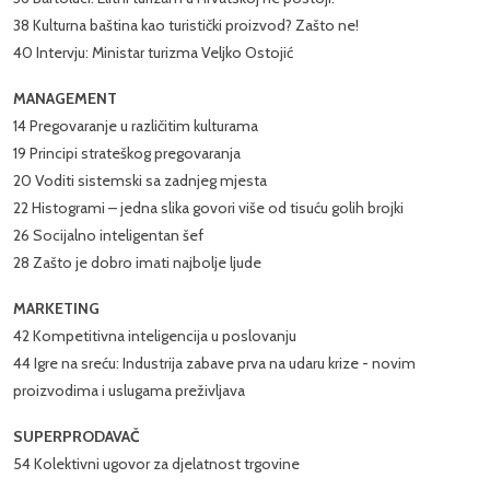
38 Kulturna baština kao turistički proizvod? Zašto ne!
40 Intervju: Ministar turizma Veljko Ostojić
MANAGEMENT
14 Pregovaranje u različitim kulturama
19 Principi strateškog pregovaranja
20 Voditi sistemski sa zadnjeg mjesta
22 Histogrami – jedna slika govori više od tisuću golih brojki
26 Socijalno inteligentan šef
28 Zašto je dobro imati najbolje ljude
MARKETING
42 Kompetitivna inteligencija u poslovanju
44 Igre na sreću: Industrija zabave prva na udaru krize - novim
proizvodima i uslugama preživljava
SUPERPRODAVAČ
54 Kolektivni ugovor za djelatnost trgovine