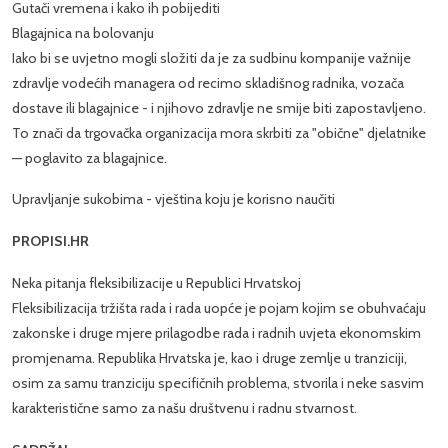
Gutači vremena i kako ih pobijediti
Blagajnica na bolovanju
Iako bi se uvjetno mogli složiti da je za sudbinu kompanije važnije
zdravlje vodećih managera od recimo skladišnog radnika, vozača
dostave ili blagajnice - i njihovo zdravlje ne smije biti zapostavljeno.
To znači da trgovačka organizacija mora skrbiti za "obične" djelatnike
— poglavito za blagajnice.
Upravljanje sukobima - vještina koju je korisno naučiti
PROPISI.HR
Neka pitanja fleksibilizacije u Republici Hrvatskoj
Fleksibilizacija tržišta rada i rada uopće je pojam kojim se obuhvaćaju
zakonske i druge mjere prilagodbe rada i radnih uvjeta ekonomskim
promjenama. Republika Hrvatska je, kao i druge zemlje u tranziciji,
osim za samu tranziciju specifičnih problema, stvorila i neke sasvim
karakteristične samo za našu društvenu i radnu stvarnost.