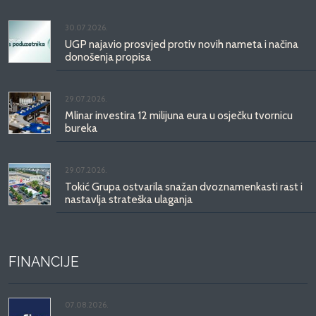
30.07.2026.
UGP najavio prosvjed protiv novih nameta i načina
donošenja propisa
29.07.2026.
Mlinar investira 12 milijuna eura u osječku tvornicu
bureka
29.07.2026.
Tokić Grupa ostvarila snažan dvoznamenkasti rast i
nastavlja strateška ulaganja
FINANCIJE
07.08.2026.