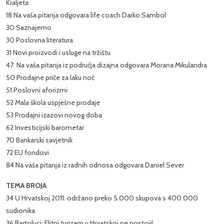
Kraljeta
18 Na vaša pitanja odgovara life coach Darko Sambol
30 Saznajemo
30 Poslovna literatura
31 Novi proizvodi i usluge na tržištu
47 Na vaša pitanja iz područja dizajna odgovara Morana Mikulandra
50 Prodajne priče za laku noć
51 Poslovni aforizmi
52 Mala škola uspješne prodaje
53 Prodajni izazovi novog doba
62 Investicijski barometar
70 Bankarski savjetnik
72 EU fondovi
84 Na vaša pitanja iz radnih odnosa odgovara Daniel Sever
TEMA BROJA
34 U Hrvatskoj 2011. održano preko 5.000 skupova s 400.000
sudionika
36 Bartoluci: Elitni turizam u Hrvatskoj ne postoji!