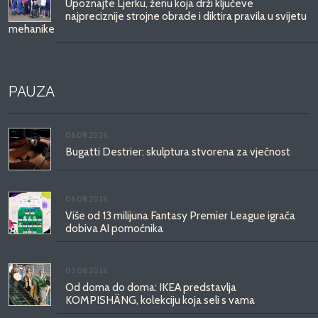
Upoznajte Ljerku, ženu koja drži ključeve
najpreciznije strojne obrade i diktira pravila u svijetu
mehanike
PAUZA
06.08.2026.
Bugatti Destrier: skulptura stvorena za vječnost
06.08.2026.
Više od 13 milijuna Fantasy Premier League igrača
dobiva AI pomoćnika
03.08.2026.
Od doma do doma: IKEA predstavlja
KOMPISHÄNG, kolekciju koja seli s vama