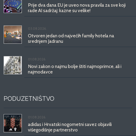
Prije dva dana EU je uveo nova pravila za sve koji
rade AI sadržaj: kazne su velike!
03.08.2026.
Otvoren jedan od najvećih family hotela na
srednjem Jadranu
01.08.2026.
Novi zakon o najmu bolje štiti najmoprimce, ali i
najmodavce
PODUZETNIŠTVO
01.08.2026.
adidas i Hrvatski nogometni savez objavili
višegodišnje partnerstvo