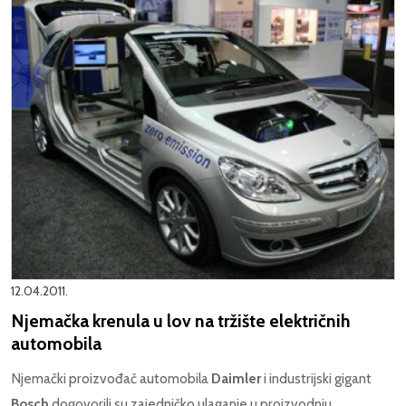
12.04.2011.
Njemačka krenula u lov na tržište električnih
automobila
Njemački proizvođač automobila
Daimler
i industrijski gigant
Bosch
dogovorili su zajedničko ulaganje u proizvodnju