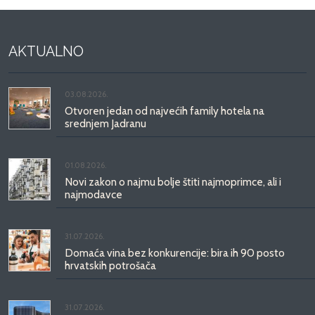
AKTUALNO
03.08.2026.
Otvoren jedan od najvećih family hotela na
srednjem Jadranu
01.08.2026.
Novi zakon o najmu bolje štiti najmoprimce, ali i
najmodavce
31.07.2026.
Domaća vina bez konkurencije: bira ih 90 posto
hrvatskih potrošača
31.07.2026.