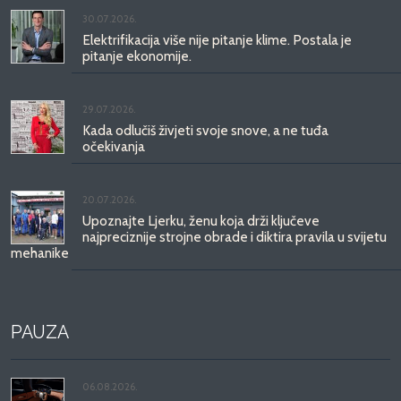
30.07.2026.
Elektrifikacija više nije pitanje klime. Postala je
pitanje ekonomije.
29.07.2026.
Kada odlučiš živjeti svoje snove, a ne tuđa
očekivanja
20.07.2026.
Upoznajte Ljerku, ženu koja drži ključeve
najpreciznije strojne obrade i diktira pravila u svijetu
mehanike
PAUZA
06.08.2026.