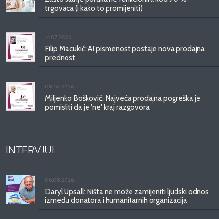
trgovaca (i kako to promijeniti)
14.07.2026.
Filip Macukić: AI pismenost postaje nova prodajna
prednost
08.07.2026.
Miljenko Bošković: Najveća prodajna pogreška je
pomisliti da je 'ne' kraj razgovora
INTERVJUI
06.08.2026.
Daryl Upsall: Ništa ne može zamijeniti ljudski odnos
između donatora i humanitarnih organizacija