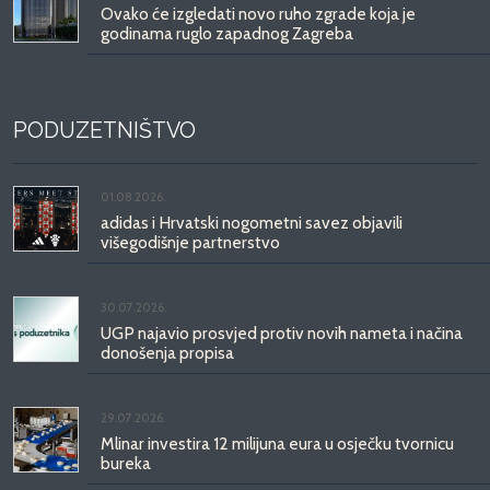
Ovako će izgledati novo ruho zgrade koja je
godinama ruglo zapadnog Zagreba
PODUZETNIŠTVO
01.08.2026.
adidas i Hrvatski nogometni savez objavili
višegodišnje partnerstvo
30.07.2026.
UGP najavio prosvjed protiv novih nameta i načina
donošenja propisa
29.07.2026.
Mlinar investira 12 milijuna eura u osječku tvornicu
bureka