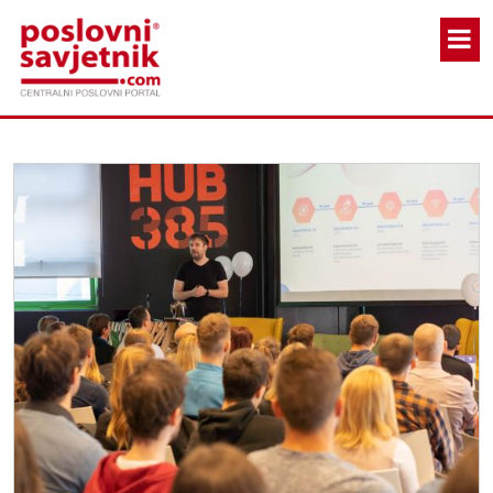
Skoči na glavni sadržaj