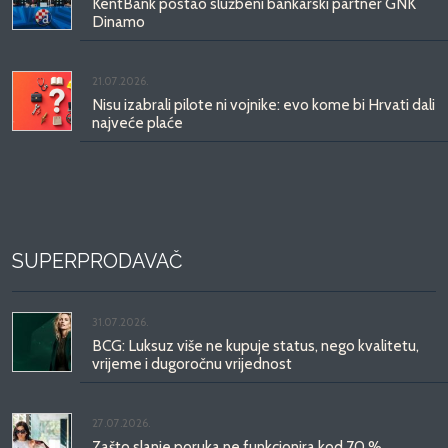
KentBank postao službeni bankarski partner GNK
Dinamo
21.07.2026.
Nisu izabrali pilote ni vojnike: evo kome bi Hrvati dali
najveće plaće
SUPERPRODAVAČ
31.07.2026.
BCG: Luksuz više ne kupuje status, nego kvalitetu,
vrijeme i dugoročnu vrijednost
27.07.2026.
Zašto slanje poruka ne funkcionira kod 70 %