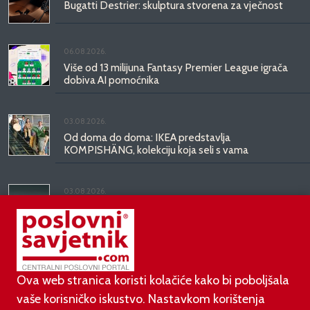
Bugatti Destrier: skulptura stvorena za vječnost
06.08.2026.
Više od 13 milijuna Fantasy Premier League igrača
dobiva AI pomoćnika
03.08.2026.
Od doma do doma: IKEA predstavlja
KOMPISHÄNG, kolekciju koja seli s vama
03.08.2026.
Kineski BYD predstavio luksuznu limuzinu veću od
Mercedesove S-klase, obećava domet do 1.000
kilometara
Ova web stranica koristi kolačiće kako bi poboljšala
vaše korisničko iskustvo. Nastavkom korištenja