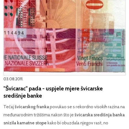
03.08.2011.
"Švicarac" pada - uspjele mjere švicarske
središnje banke
Tečaj
švicarskog franka
povukao se s rekordno visokih razina na
međunarodnim tržištima nakon što je
švicarska središnja banka
snizila kamatne stope
kako bi obuzdala njegov rast, no