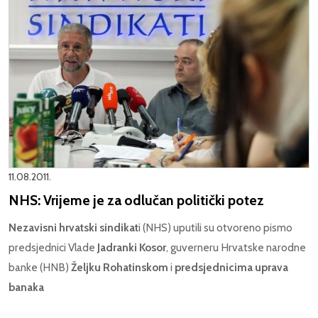
11.08.2011.
NHS: Vrijeme je za odlučan politički potez
Nezavisni hrvatski sindikat
i (NHS) uputili su otvoreno pismo
predsjednici Vlade
Jadranki Kosor
, guverneru Hrvatske narodne
banke (HNB)
Željku Rohatinskom
i
predsjednicima uprava
banaka