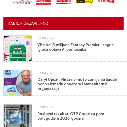
ZADNJE OBJAVLJENO
06.08.2026.
Više od 13 milijuna Fantasy Premier League
igrača dobiva AI pomoćnika
06.08.2026.
Daryl Upsall: Ništa ne može zamijeniti ljudski
odnos između donatora i humanitarnih
organizacija
06.08.2026.
Poslovni rezultati OTP Grupe za prvo
polugodište 2026. godine