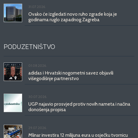
31.07.2026.
Ovako će izgledati novo ruho zgrade koja je
godinama ruglo zapadnog Zagreba
PODUZETNIŠTVO
01.08.2026.
adidas i Hrvatski nogometni savez objavili
višegodišnje partnerstvo
30.07.2026.
UGP najavio prosvjed protiv novih nameta i načina
donošenja propisa
29.07.2026.
Mlinar investira 12 milijuna eura u osječku tvornicu