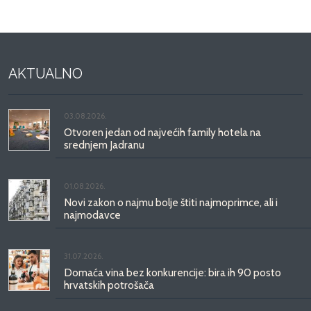
AKTUALNO
03.08.2026.
Otvoren jedan od najvećih family hotela na
srednjem Jadranu
01.08.2026.
Novi zakon o najmu bolje štiti najmoprimce, ali i
najmodavce
31.07.2026.
Domaća vina bez konkurencije: bira ih 90 posto
hrvatskih potrošača