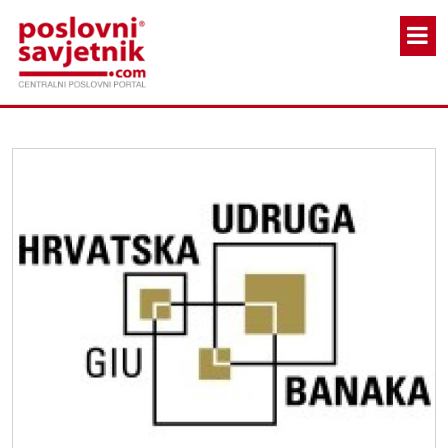
Skoči na glavni sadržaj