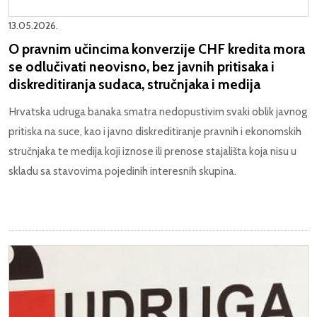
13.05.2026.
O pravnim učincima konverzije CHF kredita mora
se odlučivati neovisno, bez javnih pritisaka i
diskreditiranja sudaca, stručnjaka i medija
Hrvatska udruga banaka smatra nedopustivim svaki oblik javnog
pritiska na suce, kao i javno diskreditiranje pravnih i ekonomskih
stručnjaka te medija koji iznose ili prenose stajališta koja nisu u
skladu sa stavovima pojedinih interesnih skupina.