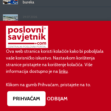
bureka
29.07.2026.
Tokić Grupa ostvarila snažan dvoznamenkasti rast i
nastavlja strateška ulaganja
FINANCIJE
Ova web stranica koristi kolačiće kako bi poboljšala
vaše korisničko iskustvo. Nastavkom korištenja
stranice pristajete na korištenje kolačića. Više
06.08.2026.
Poslovni rezultati OTP Grupe za prvo polugodište
informacija dostupno je na
linku
.
2026. godine
Klikom na gumb Prihvaćam, pristajete na to.
31.07.2026.
Prihodi i EBITDA BOSQAR INVESTA porasli 40
PRIHVAĆAM
ODBIJAM
posto u prvoj polovici godine