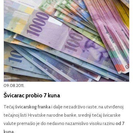
09.08.2011.
Švicarac probio 7 kuna
Tečaj
švicarskog franka
i dalje nezadrživo raste, na utvrđenoj
tečajnoj listi Hrvatske narodne banke, srednji tečaj švicarske
valute premašio je do nedavno nazamislivo visoku razinu
od 7
kuna.