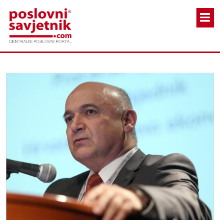
Skoči na glavni sadržaj