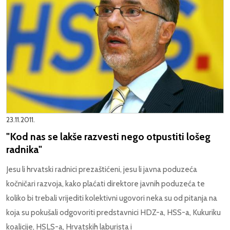
23.11.2011.
"Kod nas se lakše razvesti nego otpustiti lošeg
radnika"
Jesu li hrvatski radnici prezaštićeni, jesu li javna poduzeća
kočničari razvoja, kako plaćati direktore javnih poduzeća te
koliko bi trebali vrijediti kolektivni ugovori neka su od pitanja na
koja su pokušali odgovoriti predstavnici HDZ-a, HSS-a, Kukuriku
koalicije, HSLS-a, Hrvatskih laburista i