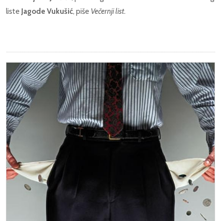
liste
Jagode Vukušić
, piše
Večernji list.