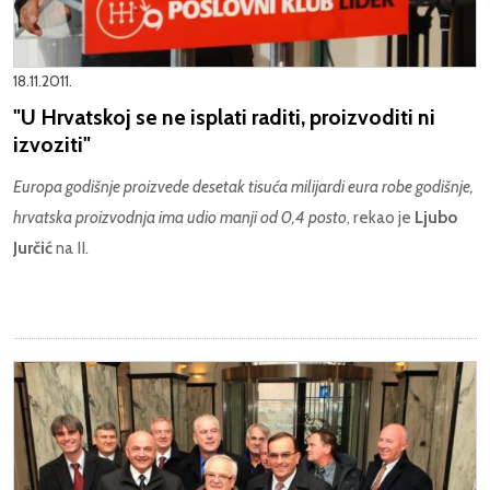
18.11.2011.
"U Hrvatskoj se ne isplati raditi, proizvoditi ni
izvoziti"
Europa godišnje proizvede desetak tisuća milijardi eura robe godišnje,
hrvatska proizvodnja ima udio manji od 0,4 posto
, rekao je
Ljubo
Jurčić
na II.