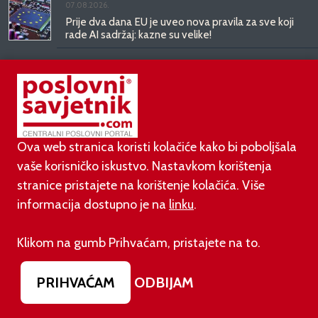
07.08.2026.
Prije dva dana EU je uveo nova pravila za sve koji
rade AI sadržaj: kazne su velike!
03.08.2026.
Otvoren jedan od najvećih family hotela na
srednjem Jadranu
Ova web stranica koristi kolačiće kako bi poboljšala
01.08.2026.
vaše korisničko iskustvo. Nastavkom korištenja
Novi zakon o najmu bolje štiti najmoprimce, ali i
najmodavce
stranice pristajete na korištenje kolačića. Više
informacija dostupno je na
linku
.
PODUZETNIŠTVO
Klikom na gumb Prihvaćam, pristajete na to.
PRIHVAĆAM
ODBIJAM
01.08.2026.
adidas i Hrvatski nogometni savez objavili
višegodišnje partnerstvo