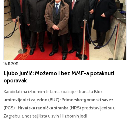
16.11.2011.
Ljubo Jurčić: Možemo i bez MMF-a potaknuti
oporavak
Kandidati na izbornim listama koalicije stranaka
Blok
umirovljenici zajedno (BUZ)
-
Primorsko-goranski savez
(PGS)
-
Hrvatska radnička stranka (HRS)
predstavljeni su u
Zagrebu, a nositelj lista u svih 11 izbornih jedi