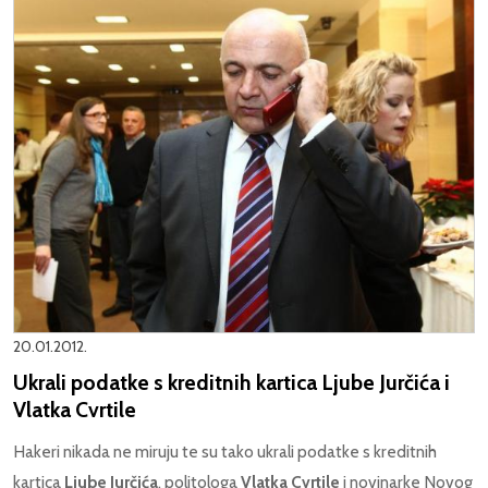
20.01.2012.
Ukrali podatke s kreditnih kartica Ljube Jurčića i
Vlatka Cvrtile
Hakeri nikada ne miruju te su tako ukrali podatke s kreditnih
kartica
Ljube Jurčića
, politologa
Vlatka Cvrtile
i novinarke Novog