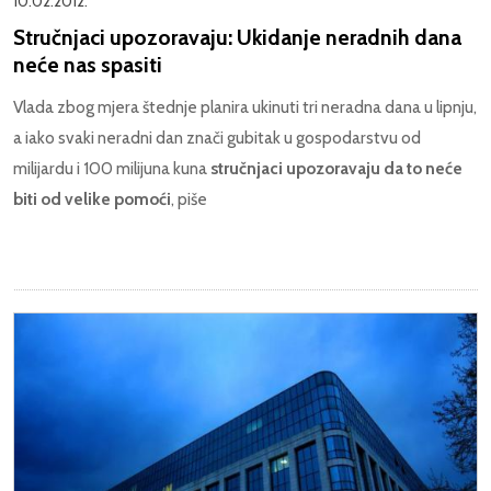
10.02.2012.
Stručnjaci upozoravaju: Ukidanje neradnih dana
neće nas spasiti
Vlada zbog mjera štednje planira ukinuti tri neradna dana u lipnju,
a iako svaki neradni dan znači gubitak u gospodarstvu od
milijardu i 100 milijuna kuna
stručnjaci upozoravaju da to neće
biti od velike pomoći
, piše