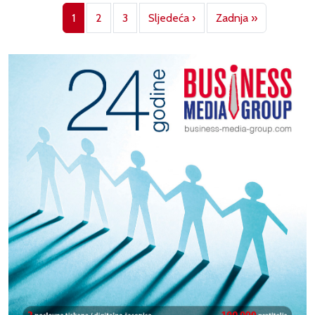
Pagination
Next page
Last page
1
2
3
Sljedeća ›
Zadnja »