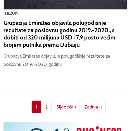
11.11.2019.
Grupacija Emirates objavila polugodišnje
rezultate za poslovnu godinu 2019.-2020., s
dobiti od 320 milijuna USD i 7,9 posto većim
brojem putnika prema Dubaiju
Grupacija Emirates objavila je polugodišnje rezultate za
poslovnu 2019.-2020. godinu.
Pagination
Next page
Last page
1
2
Sljedeća ›
Zadnja »