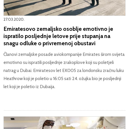
27.03.2020.
Emiratesovo zemaljsko osoblje emotivno je
ispratilo posljednje letove prije stupanja na
snagu odluke o privremenoj obustavi
Članovi zemaljske posade aviokompanije Emirates širom svijeta
emotivno su ispratili posljednje zrakoplove koji su poletjeli
natrag u Dubai. Emiratesov let EK005 za londonsku zračnu luku
Heathrow koji je poletio u 16:05 sati 24. ožujka bio je posljednji
let koji je poletio iz Dubaija.