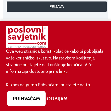
AKTUALNO
Ova web stranica koristi kolačiće kako bi poboljšala
vaše korisničko iskustvo. Nastavkom korištenja
07.08.2026.
stranice pristajete na korištenje kolačića. Više
Pripremite se za velike promjene: Od siječnja 2027.
informacija dostupno je na
linku
.
gasi se opcija na Gmailu koju koriste milijuni
Klikom na gumb Prihvaćam, pristajete na to.
07.08.2026.
Prije dva dana EU je uveo nova pravila za sve koji
rade AI sadržaj: kazne su velike!
PRIHVAĆAM
ODBIJAM