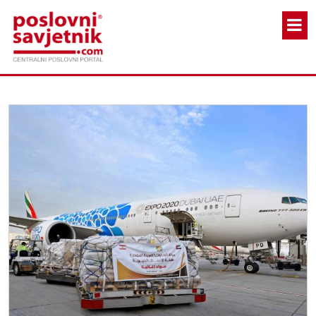
Skoči na glavni sadržaj