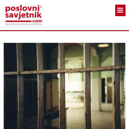
Skoči na glavni sadržaj