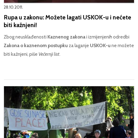
28.10.2011.
Rupa u zakonu: Možete lagati USKOK-u i nećete
biti kažnjeni!
Zbog neusklađenosti
Kaznenog zakona
i izmijenjenih odredbi
Zakona o kaznenom postupku
za laganje
USKOK-u
ne možete
biti kažnjeni, piše
Večernji list
.