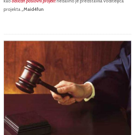
kao
odličan poslovni projekt
nedavno je predstavila voditeljica
projekta
„Maid4fun