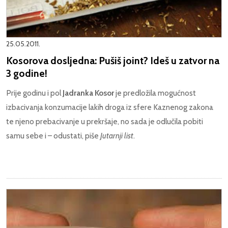
25.05.2011.
Kosorova dosljedna: Pušiš joint? Ideš u zatvor na
3 godine!
Prije godinu i pol
Jadranka Kosor
je predložila mogućnost
izbacivanja konzumacije lakih droga iz sfere Kaznenog zakona
te njeno prebacivanje u prekršaje, no sada je odlučila pobiti
samu sebe i – odustati, piše
Jutarnji list
.