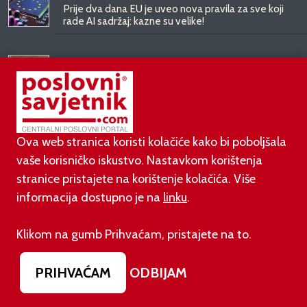
Prije dva dana EU je uveo nova pravila za sve koji
rade AI sadržaj: kazne su velike!
03.08.2026.
Otvoren jedan od najvećih family hotela na
srednjem Jadranu
01.08.2026.
Ova web stranica koristi kolačiće kako bi poboljšala
Novi zakon o najmu bolje štiti najmoprimce, ali i
najmodavce
vaše korisničko iskustvo. Nastavkom korištenja
stranice pristajete na korištenje kolačića. Više
informacija dostupno je na
linku
.
PODUZETNIŠTVO
Klikom na gumb Prihvaćam, pristajete na to.
01.08.2026.
PRIHVAĆAM
ODBIJAM
adidas i Hrvatski nogometni savez objavili
višegodišnje partnerstvo