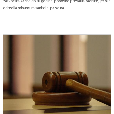
zatvorska kazna do tri godine, ponovno prevarila radnike, jer nije
odredila minumum sankcije, pa se na