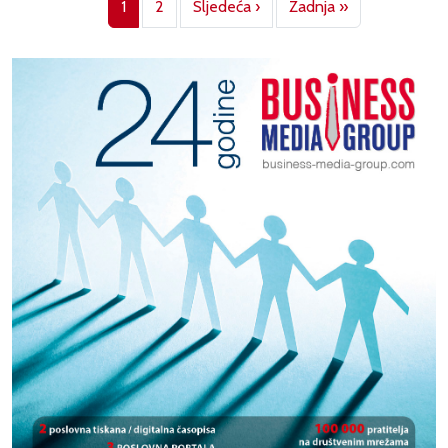
Next page
Last page
1
2
Sljedeća ›
Zadnja »