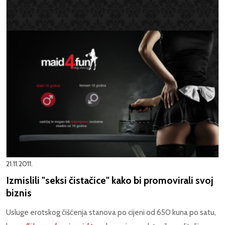
21.11.2011.
Izmislili "seksi čistačice" kako bi promovirali svoj
biznis
Usluge erotskog čišćenja stanova po cijeni od 650 kuna po satu,