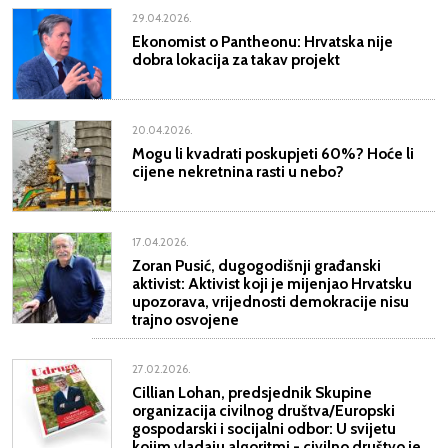
29.04.2026.
Ekonomist o Pantheonu: Hrvatska nije
dobra lokacija za takav projekt
20.04.2026.
Mogu li kvadrati poskupjeti 60%? Hoće li
cijene nekretnina rasti u nebo?
17.04.2026.
Zoran Pusić, dugogodišnji građanski
aktivist: Aktivist koji je mijenjao Hrvatsku
upozorava, vrijednosti demokracije nisu
trajno osvojene
27.02.2026.
Cillian Lohan, predsjednik Skupine
organizacija civilnog društva/Europski
gospodarski i socijalni odbor: U svijetu
kojim vladaju algoritmi - civilno društvo je