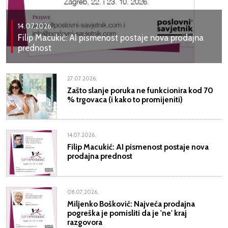
14.07.2026.
Filip Macukić: AI pismenost postaje nova prodajna
prednost
27.07.2026.
Zašto slanje poruka ne funkcionira kod 70
% trgovaca (i kako to promijeniti)
14.07.2026.
Filip Macukić: AI pismenost postaje nova
prodajna prednost
08.07.2026.
Miljenko Bošković: Najveća prodajna
pogreška je pomisliti da je 'ne' kraj
razgovora