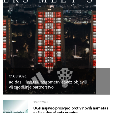
01.08.2026.
adidas i Hrvatski nogometni savez objavili
višegodišnje partnerstvo
30.07.2026.
UGP najavio prosvjed protiv novih nameta i
načina donošenja propisa