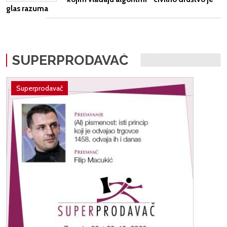
glas razuma
SUPERPRODAVAČ
Superprodavač