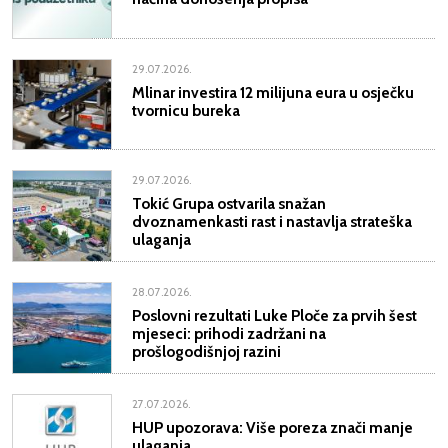
29.07.2026.
Mlinar investira 12 milijuna eura u osječku
tvornicu bureka
29.07.2026.
Tokić Grupa ostvarila snažan
dvoznamenkasti rast i nastavlja strateška
ulaganja
28.07.2026.
Poslovni rezultati Luke Ploče za prvih šest
mjeseci: prihodi zadržani na
prošlogodišnjoj razini
27.07.2026.
HUP upozorava: Više poreza znači manje
ulaganja