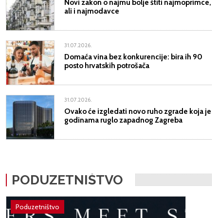
Novi zakon o najmu bolje štiti najmoprimce,
ali i najmodavce
31.07.2026.
Domaća vina bez konkurencije: bira ih 90
posto hrvatskih potrošača
31.07.2026.
Ovako će izgledati novo ruho zgrade koja je
godinama ruglo zapadnog Zagreba
PODUZETNIŠTVO
Poduzetništvo