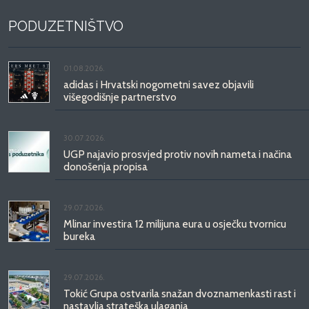
PODUZETNIŠTVO
01.08.2026.
adidas i Hrvatski nogometni savez objavili
višegodišnje partnerstvo
30.07.2026.
UGP najavio prosvjed protiv novih nameta i načina
donošenja propisa
29.07.2026.
Mlinar investira 12 milijuna eura u osječku tvornicu
bureka
29.07.2026.
Tokić Grupa ostvarila snažan dvoznamenkasti rast i
nastavlja strateška ulaganja