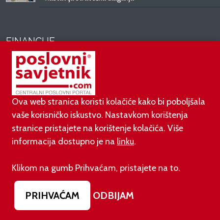
FINANCIJE
07.08.2026.
Pokazatelji uspješnosti poslovanja poduzetnika
Hrvatske u 2025. godini
Ova web stranica koristi kolačiće kako bi poboljšala
vaše korisničko iskustvo. Nastavkom korištenja
07.08.2026.
stranice pristajete na korištenje kolačića. Više
Valamar u prvih šest mjeseci 2026. godine zabilježio
informacija dostupno je na
linku
.
rast od 10%
Klikom na gumb Prihvaćam, pristajete na to.
06.08.2026.
Poslovni rezultati OTP Grupe za prvo polugodište
2026. godine
PRIHVAĆAM
ODBIJAM
31.07.2026.