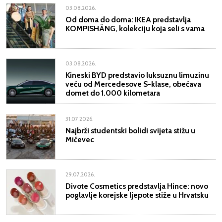
03.08.2026.
Od doma do doma: IKEA predstavlja
KOMPISHÄNG, kolekciju koja seli s vama
03.08.2026.
Kineski BYD predstavio luksuznu limuzinu
veću od Mercedesove S-klase, obećava
domet do 1.000 kilometara
31.07.2026.
Najbrži studentski bolidi svijeta stižu u
Mičevec
29.07.2026.
Divote Cosmetics predstavlja Hince: novo
poglavlje korejske ljepote stiže u Hrvatsku