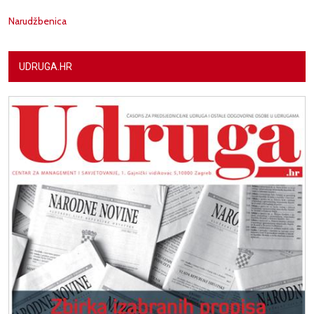
Narudžbenica
UDRUGA.HR